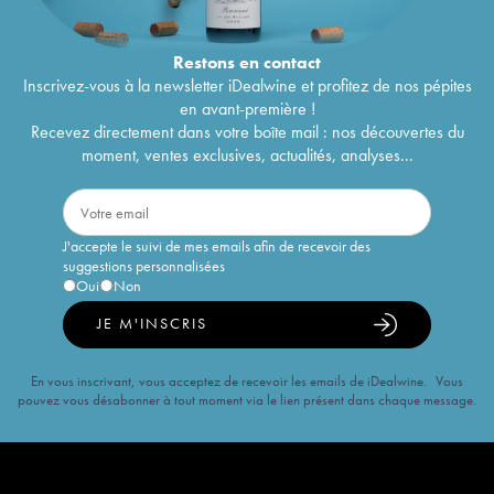
Restons en
contact
Inscrivez-vous à la newsletter iDealwine et profitez de nos pépites
en avant-première !
Recevez directement dans votre boîte mail : nos découvertes du
moment, ventes exclusives, actualités, analyses...
J'accepte le suivi de mes emails afin de recevoir des
suggestions personnalisées
Oui
Non
JE M'INSCRIS
En vous inscrivant, vous acceptez de recevoir les emails de iDealwine. Vous
pouvez vous désabonner à tout moment via le lien présent dans chaque message.