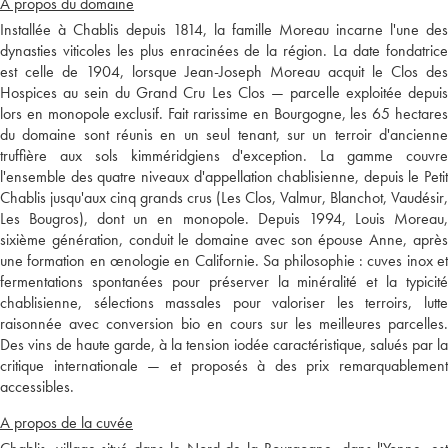
A propos du domaine
Installée à Chablis depuis 1814, la famille Moreau incarne l'une des
dynasties viticoles les plus enracinées de la région. La date fondatrice
est celle de 1904, lorsque Jean-Joseph Moreau acquit le Clos des
Hospices au sein du Grand Cru Les Clos — parcelle exploitée depuis
lors en monopole exclusif. Fait rarissime en Bourgogne, les 65 hectares
du domaine sont réunis en un seul tenant, sur un terroir d'ancienne
truffière aux sols kimméridgiens d'exception. La gamme couvre
l'ensemble des quatre niveaux d'appellation chablisienne, depuis le Petit
Chablis jusqu'aux cinq grands crus (Les Clos, Valmur, Blanchot, Vaudésir,
Les Bougros), dont un en monopole. Depuis 1994, Louis Moreau,
sixième génération, conduit le domaine avec son épouse Anne, après
une formation en œnologie en Californie. Sa philosophie : cuves inox et
fermentations spontanées pour préserver la minéralité et la typicité
chablisienne, sélections massales pour valoriser les terroirs, lutte
raisonnée avec conversion bio en cours sur les meilleures parcelles.
Des vins de haute garde, à la tension iodée caractéristique, salués par la
critique internationale — et proposés à des prix remarquablement
accessibles.
A propos de la cuvée