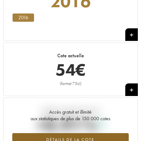
2016
2016
Cote actuelle
54
€
(format 75cl)
+
Tendance actuelle de la cote
Accès gratuit et illimité
+0.91%
aux statistiques de plus de 150 000 cotes
Tendance à la hausse du millésime 2016 en 2026 par rapport à
DÉTAILS DE LA COTE