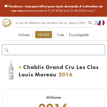
🚚
Vendeurs :
transport offert pour toute demande d’estimation de
vos vins
transmise entre le 01.07.2026 et le 31.08.2026 inclus*
Acheter
Cote
Encyclopédie
VENDRE
Chablis Grand Cru Les Clos
Louis Moreau
2016
Millésime