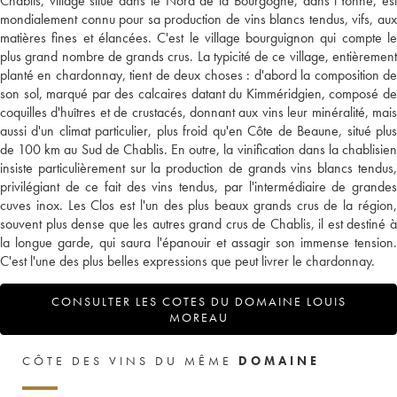
Chablis, village situé dans le Nord de la Bourgogne, dans l'Yonne, est
mondialement connu pour sa production de vins blancs tendus, vifs, aux
matières fines et élancées. C'est le village bourguignon qui compte le
plus grand nombre de grands crus. La typicité de ce village, entièrement
planté en chardonnay, tient de deux choses : d'abord la composition de
son sol, marqué par des calcaires datant du Kimméridgien, composé de
coquilles d'huîtres et de crustacés, donnant aux vins leur minéralité, mais
aussi d'un climat particulier, plus froid qu'en Côte de Beaune, situé plus
de 100 km au Sud de Chablis. En outre, la vinification dans la chablisien
insiste particulièrement sur la production de grands vins blancs tendus,
privilégiant de ce fait des vins tendus, par l'intermédiaire de grandes
cuves inox. Les Clos est l'un des plus beaux grands crus de la région,
souvent plus dense que les autres grand crus de Chablis, il est destiné à
la longue garde, qui saura l'épanouir et assagir son immense tension.
C'est l'une des plus belles expressions que peut livrer le chardonnay.
CONSULTER LES COTES DU DOMAINE LOUIS
MOREAU
CÔTE DES VINS DU MÊME
DOMAINE