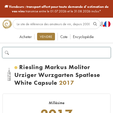
🚚
Vendeurs :
transport offert pour toute demande d’estimation de
vos vins
transmise entre le 01.07.2026 et le 31.08.2026 inclus*
Acheter
Cote
Encyclopédie
VENDRE
Riesling Markus Molitor
Urziger Wurzgarten Spatlese
White Capsule
2017
Millésime