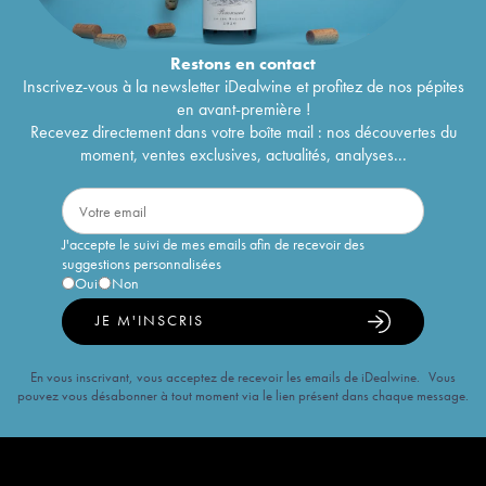
Restons en
contact
Inscrivez-vous à la newsletter iDealwine et profitez de nos pépites
en avant-première !
Recevez directement dans votre boîte mail : nos découvertes du
moment, ventes exclusives, actualités, analyses...
J'accepte le suivi de mes emails afin de recevoir des
suggestions personnalisées
Oui
Non
JE M'INSCRIS
En vous inscrivant, vous acceptez de recevoir les emails de iDealwine. Vous
pouvez vous désabonner à tout moment via le lien présent dans chaque message.