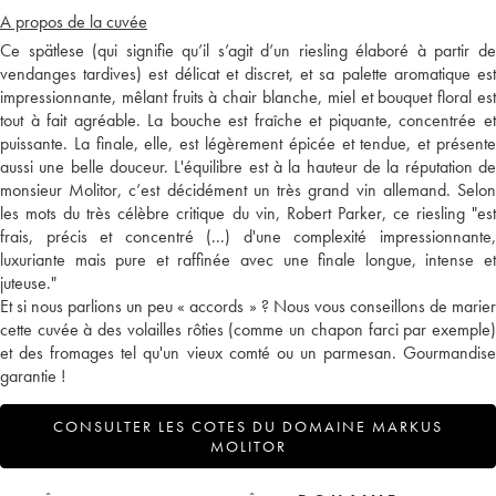
A propos de la cuvée
Ce spätlese (qui signifie qu’il s’agit d’un riesling élaboré à partir de
vendanges tardives) est délicat et discret, et sa palette aromatique est
impressionnante, mêlant fruits à chair blanche, miel et bouquet floral est
tout à fait agréable. La bouche est fraîche et piquante, concentrée et
puissante. La finale, elle, est légèrement épicée et tendue, et présente
aussi une belle douceur. L'équilibre est à la hauteur de la réputation de
monsieur Molitor, c’est décidément un très grand vin allemand. Selon
les mots du très célèbre critique du vin, Robert Parker, ce riesling "est
frais, précis et concentré (...) d'une complexité impressionnante,
luxuriante mais pure et raffinée avec une finale longue, intense et
juteuse."
Et si nous parlions un peu « accords » ? Nous vous conseillons de marier
cette cuvée à des volailles rôties (comme un chapon farci par exemple)
et des fromages tel qu'un vieux comté ou un parmesan. Gourmandise
garantie !
CONSULTER LES COTES DU DOMAINE MARKUS
MOLITOR