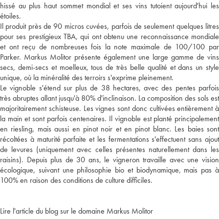
hissé au plus haut sommet mondial et ses vins tutoient aujourd'hui les
étoiles.
Il produit près de 90 micros cuvées, parfois de seulement quelques litres
pour ses prestigieux TBA, qui ont obtenu une reconnaissance mondiale
et ont reçu de nombreuses fois la note maximale de 100/100 par
Parker. Markus Molitor présente également une large gamme de vins
secs, demi-secs et moelleux, tous de très belle qualité et dans un style
unique, où la minéralité des terroirs s'exprime pleinement.
Le vignoble s'étend sur plus de 38 hectares, avec des pentes parfois
très abruptes allant jusqu'à 80% d'inclinaison. La composition des sols est
majoritairement schisteuse. Les vignes sont donc cultivées entièrement à
la main et sont parfois centenaires. Il vignoble est planté principalement
en riesling, mais aussi en pinot noir et en pinot blanc. Les baies sont
récoltées à maturité parfaite et les fermentations s'effectuent sans ajout
de levures (uniquement avec celles présentes naturellement dans les
raisins). Depuis plus de 30 ans, le vigneron travaille avec une vision
écologique, suivant une philosophie bio et biodynamique, mais pas à
100% en raison des conditions de culture difficiles.
Lire l'article du blog sur le domaine Markus Molitor