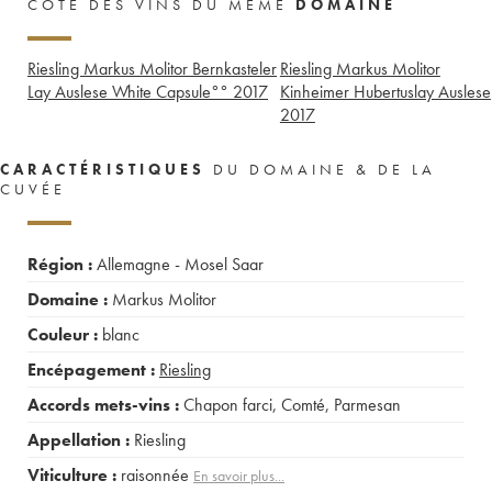
CÔTE DES VINS DU MÊME
DOMAINE
Riesling Markus Molitor Bernkasteler
Riesling Markus Molitor
Lay Auslese White Capsule°°
2017
Kinheimer Hubertuslay Auslese
2017
CARACTÉRISTIQUES
DU DOMAINE & DE LA
CUVÉE
Région :
Allemagne - Mosel Saar
Domaine :
Markus Molitor
Couleur :
blanc
Encépagement :
Riesling
Accords mets-vins :
Chapon farci
,
Comté
,
Parmesan
Appellation :
Riesling
Viticulture :
raisonnée
En savoir plus...