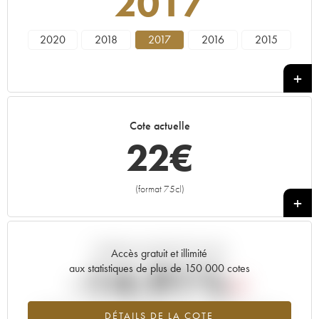
2017
2020
2018
2017
2016
2015
Cote actuelle
22
€
(format 75cl)
+
Tendance actuelle de la cote
Accès gratuit et illimité
-14.91%
aux statistiques de plus de 150 000 cotes
Tendance à la baisse du millésime 2017 en 2026 par rapport à
DÉTAILS DE LA COTE