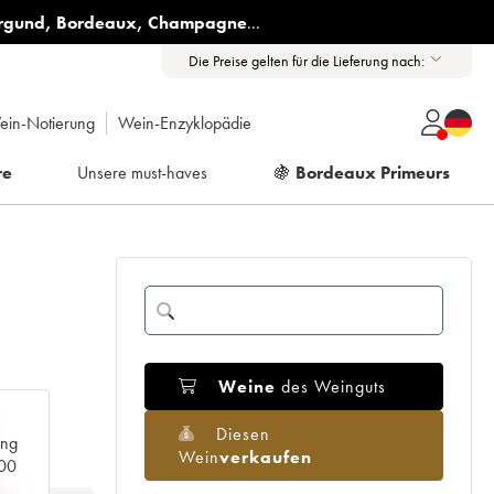
rgund
,
Bordeaux
,
Champagne
...
Die Preise gelten für die Lieferung nach:
ein-Notierung
Wein-Enzyklopädie
re
Unsere must-haves
🍇
Bordeaux Primeurs
Weine
des Weinguts
Diesen
ang
Wein
verkaufen
000