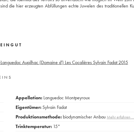
nd die hier erzeugten Abfüllungen echte Juwelen des traditionellen Ku
EINGUT
5
Languedoc Aupilhac (Domaine d') Les Cocalières Sylvain Fadat
2015
EINS
Appellation:
Languedoc Montpeyroux
Eigentümer:
Sylvain Fadat
Produktionsmethode:
biodynamischer Anbau
Mehr erfahren 
Trinktemperatur:
15°