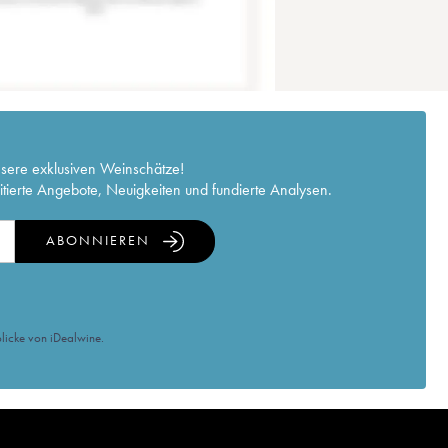
nsere exklusiven Weinschätze!
itierte Angebote, Neuigkeiten und fundierte Analysen.
ABONNIEREN
licke von iDealwine.