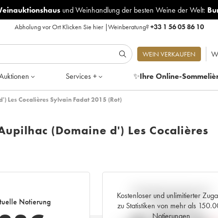
Weinauktionshaus
und
Weinhandlung der besten Weine der Welt:
Bu
Abholung vor Ort
Klicken Sie hier
|
Weinberatung?
+33 1 56 05 86 10
W
WEIN VERKAUFEN
Auktionen
Services +
✨
Ihre Online-Sommeliè
 Les Cocalières Sylvain Fadat 2015 (Rot)
pilhac (Domaine d') Les Cocalières
Aktuelle Entwicklung der
Kostenloser und unlimitierter Zug
tuelle Notierung
Preisnotierung
zu Statistiken von mehr als 150.
Notierungen