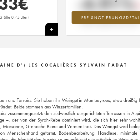
33
€
-4.91%
Größe 0,75 Liter)
PREISNOTIERUNGSDETAI
Preisabfall des Jahrgangs 2015 im Ja
2026 im Vergleich zum Jahr 2025
+
NE D') LES COCALIÈRES SYLVAIN FADAT
en und Terroirs. Sie haben ihr Weingut in Montpeyroux, etwa dreißig 
ründet. Beide stammen aus Winzerfamilien.
oirs zusammengesetzt: den südwestlich ausgerichteten Terrassen in Aup
e –, der von der Syrah-Rebe dominiert wird, die sich hier sehr wohlf
e, Marsanne, Grenache Blanc und Vermentino). Das Weingut wird biolo
von Menschenhand geformt. Bodenbearbeitung, Handlese, minimale Ei
getan, die Identität des Terroirs so unverfälscht wie möglich im Wein zum