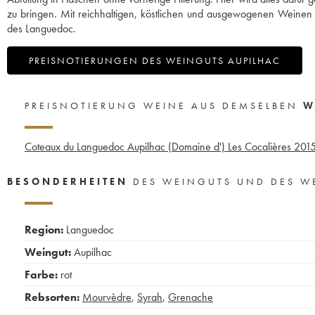
zu bringen. Mit reichhaltigen, köstlichen und ausgewogenen Weinen si
des Languedoc.
PREISNOTIERUNGEN DES WEINGUTS AUPILHAC
PREISNOTIERUNG WEINE AUS DEMSELBEN
W
Coteaux du Languedoc Aupilhac (Domaine d') Les Cocalières
201
BESONDERHEITEN
DES WEINGUTS UND DES W
Region:
Languedoc
Weingut:
Aupilhac
Farbe:
rot
Rebsorten:
Mourvèdre
,
Syrah
,
Grenache