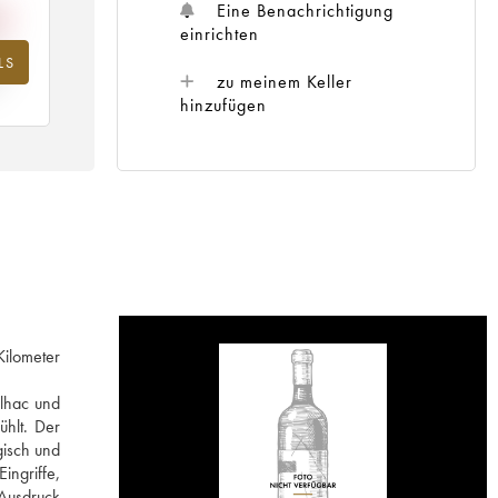
Eine Benachrichtigung
einrichten
LS
hr
zu meinem Keller
hinzufügen
Kilometer
ilhac und
ühlt. Der
gisch und
ngriffe,
 Ausdruck