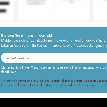
Bleiben Sie mit uns in Kontakt
Melden Sie sich für den iDealwine-Newsletter an und entdecken Sie u
Erhalten Sie direkt in Ihr Postfach handverlesene Neuentdeckungen, lim
Ich stimme dem E-Mail-Tracking zu, um personalisierte Empfehlungen zu erhalten
Ja
Nein
Mit Ihrer Anmeldung erhalten Sie exklusiv ausgewählte Neuigkeiten, Angebote und Einb
Sie können sich jederzeit unkompliziert über den Link in jeder E-Mail abmelden.