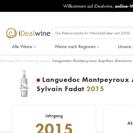
Willkommen auf iDealwine,
online-
Alle Weine
Weine nach Regionen
Unsere 
Startseite
/
Eine Notierung suchen
/
Languedoc Montpeyroux Aupilhac (Domaine d')
Languedoc Montpeyroux Au
Sylvain Fadat
2015
Jahrgang
2015
Ak