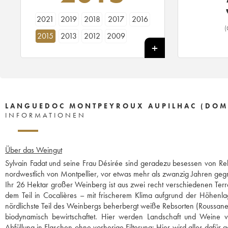
2021
2019
2018
2017
2016
(
2015
2013
2012
2009
LANGUEDOC MONTPEYROUX AUPILHAC (DOMAI
INFORMATIONEN
Über das Weingut
Sylvain Fadat und seine Frau Désirée sind geradezu besessen von Reb
nordwestlich von Montpellier, vor etwas mehr als zwanzig Jahren geg
Ihr 26 Hektar großer Weinberg ist aus zwei recht verschiedenen Terr
dem Teil in Cocalières – mit frischerem Klima aufgrund der Höhenlag
nördlichste Teil des Weinbergs beherbergt weiße Rebsorten (Roussan
biodynamisch bewirtschaftet. Hier werden Landschaft und Weine 
Abfüllung in Flaschen ohne vorherige Filterung: Hier wird alles dafür 