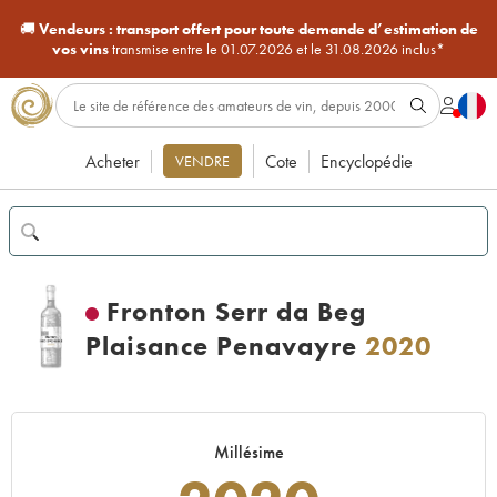
🚚
Vendeurs :
transport offert pour toute demande d’estimation de
vos vins
transmise entre le 01.07.2026 et le 31.08.2026 inclus*
Acheter
Cote
Encyclopédie
VENDRE
Fronton Serr da Beg
Plaisance Penavayre
2020
Millésime