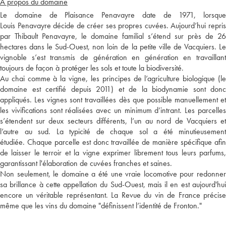
A propos du domaine
Le domaine de Plaisance Penavayre date de 1971, lorsque
Louis Penavayre décide de créer ses propres cuvées. Aujourd’hui repris
par Thibault Penavayre, le domaine familial s’étend sur près de 26
hectares dans le Sud-Ouest, non loin de la petite ville de Vacquiers. Le
vignoble s’est transmis de génération en génération en travaillant
toujours de façon à protéger les sols et toute la biodiversité.
Au chai comme à la vigne, les principes de l’agriculture biologique (le
domaine est certifié depuis 2011) et de la biodynamie sont donc
appliqués. Les vignes sont travaillées dès que possible manuellement et
les vivifications sont réalisées avec un minimum d’intrant. Les parcelles
s’étendent sur deux secteurs différents, l’un au nord de Vacquiers et
l’autre au sud. La typicité de chaque sol a été minutieusement
étudiée. Chaque parcelle est donc travaillée de manière spécifique afin
de laisser le terroir et la vigne exprimer librement tous leurs parfums,
garantissant l'élaboration de cuvées franches et saines.
Non seulement, le domaine a été une vraie locomotive pour redonner
sa brillance à cette appellation du Sud-Ouest, mais il en est aujourd'hui
encore un véritable représentant. La Revue du vin de France précise
même que les vins du domaine "définissent l’identité de Fronton."