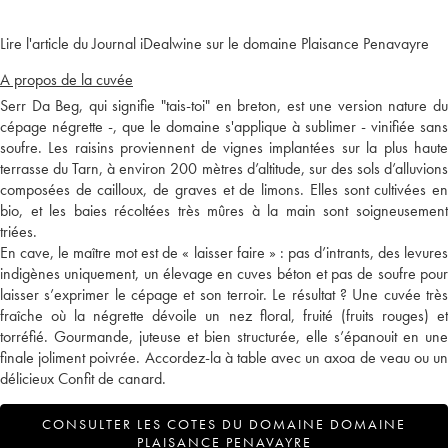
Lire l'article du Journal iDealwine sur le domaine Plaisance Penavayre
A propos de la cuvée
Serr Da Beg, qui signifie "tais-toi" en breton, est une version nature du
cépage négrette -, que le domaine s'applique à sublimer - vinifiée sans
soufre. Les raisins proviennent de vignes implantées sur la plus haute
terrasse du Tarn, à environ 200 mètres d’altitude, sur des sols d’alluvions
composées de cailloux, de graves et de limons. Elles sont cultivées en
bio, et les baies récoltées très mûres à la main sont soigneusement
triées.
En cave, le maître mot est de « laisser faire » : pas d’intrants, des levures
indigènes uniquement, un élevage en cuves béton et pas de soufre pour
laisser s’exprimer le cépage et son terroir. Le résultat ? Une cuvée très
fraîche où la négrette dévoile un nez floral, fruité (fruits rouges) et
torréfié. Gourmande, juteuse et bien structurée, elle s’épanouit en une
finale joliment poivrée. Accordez-la à table avec un axoa de veau ou un
délicieux Confit de canard.
CONSULTER LES COTES DU DOMAINE DOMAINE
PLAISANCE PENAVAYRE