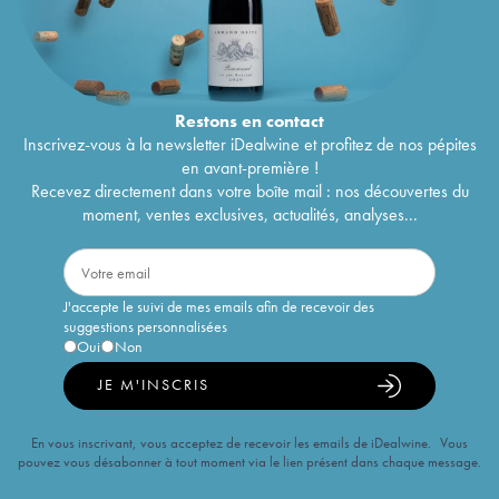
Restons en
contact
Inscrivez-vous à la newsletter iDealwine et profitez de nos pépites
en avant-première !
Recevez directement dans votre boîte mail : nos découvertes du
moment, ventes exclusives, actualités, analyses...
J'accepte le suivi de mes emails afin de recevoir des
suggestions personnalisées
Oui
Non
JE M'INSCRIS
En vous inscrivant, vous acceptez de recevoir les emails de iDealwine. Vous
pouvez vous désabonner à tout moment via le lien présent dans chaque message.