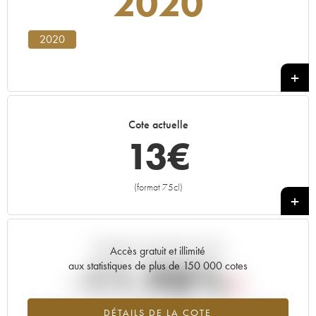
2020
2020
Cote actuelle
13
€
(format 75cl)
+
Tendance actuelle de la cote
Accès gratuit et illimité
-11.98%
aux statistiques de plus de 150 000 cotes
Tendance à la baisse du millésime 2020 en 2026 par rapport à
DÉTAILS DE LA COTE