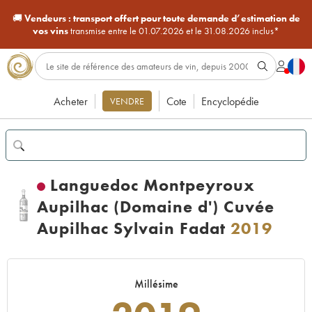
🚚
Vendeurs :
transport offert pour toute demande d’estimation de
vos vins
transmise entre le 01.07.2026 et le 31.08.2026 inclus*
Acheter
Cote
Encyclopédie
VENDRE
Languedoc Montpeyroux
Aupilhac (Domaine d') Cuvée
Aupilhac Sylvain Fadat
2019
Millésime