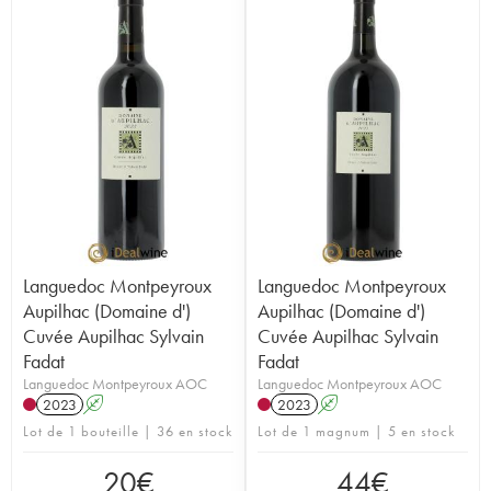
Languedoc Montpeyroux
Languedoc Montpeyroux
Aupilhac (Domaine d')
Aupilhac (Domaine d')
Cuvée Aupilhac Sylvain
Cuvée Aupilhac Sylvain
Fadat
Fadat
Languedoc Montpeyroux AOC
Languedoc Montpeyroux AOC
2023
A
2023
A
Lot de 1 bouteille | 36 en stock
Lot de 1 magnum | 5 en stock
20
€
44
€