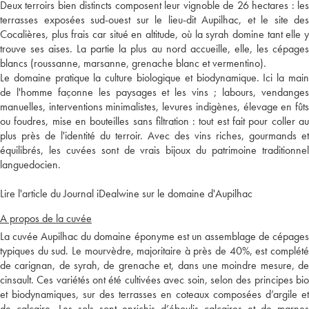
Deux terroirs bien distincts composent leur vignoble de 26 hectares : les
terrasses exposées sud-ouest sur le lieu-dit Aupilhac, et le site des
Cocalières, plus frais car situé en altitude, où la syrah domine tant elle y
trouve ses aises. La partie la plus au nord accueille, elle, les cépages
blancs (roussanne, marsanne, grenache blanc et vermentino).
Le domaine pratique la culture biologique et biodynamique. Ici la main
de l'homme façonne les paysages et les vins ; labours, vendanges
manuelles, interventions minimalistes, levures indigènes, élevage en fûts
ou foudres, mise en bouteilles sans filtration : tout est fait pour coller au
plus près de l'identité du terroir. Avec des vins riches, gourmands et
équilibrés, les cuvées sont de vrais bijoux du patrimoine traditionnel
languedocien.
Lire l'article du Journal iDealwine sur le domaine d'Aupilhac
A propos de la cuvée
La cuvée Aupilhac du domaine éponyme est un assemblage de cépages
typiques du sud. Le mourvèdre, majoritaire à près de 40%, est complété
de carignan, de syrah, de grenache et, dans une moindre mesure, de
cinsault. Ces variétés ont été cultivées avec soin, selon des principes bio
et biodynamiques, sur des terrasses en coteaux composées d’argile et
de calcaire. Les sols sont enrichis d’éboulis calcaires et de marnes