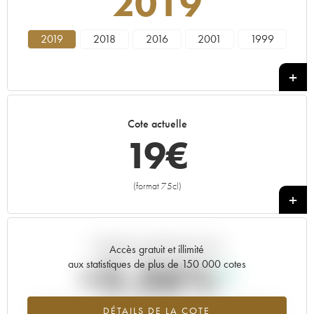
2019
2019
2018
2016
2001
1999
Cote actuelle
19
€
(format 75cl)
+
Tendance actuelle de la cote
Accès gratuit et illimité
+5.36%
aux statistiques de plus de 150 000 cotes
Tendance à la hausse du millésime 2019 en 2026 par rapport à
DÉTAILS DE LA COTE