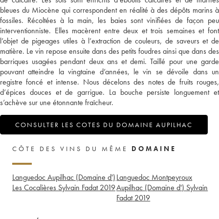
bleues du Miocène qui correspondent en réalité à des dépôts marins à
fossiles. Récoltées à la main, les baies sont vinifiées de façon peu
interventionniste. Elles macèrent entre deux et trois semaines et font
l’objet de pigeages utiles à l’extraction de couleurs, de saveurs et de
matière. Le vin repose ensuite dans des petits foudres ainsi que dans des
barriques usagées pendant deux ans et demi. Taillé pour une garde
pouvant atteindre la vingtaine d’années, le vin se dévoile dans un
registre foncé et intense. Nous décelons des notes de fruits rouges,
d’épices douces et de garrigue. La bouche persiste longuement et
s’achève sur une étonnante fraîcheur.
CONSULTER LES COTES DU DOMAINE AUPILHAC
CÔTE DES VINS DU MÊME
DOMAINE
Languedoc Aupilhac (Domaine d')
Languedoc Montpeyroux
Les Cocalières Sylvain Fadat
2019
Aupilhac (Domaine d') Sylvain
Fadat
2019