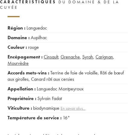
CARACTÉRISTIQUES
DU DOMAINE & DE LA
CUVÉE
Région :
Languedoc
Domaine :
Aupilhac
Couleur :
rouge
Encépagement :
Cinsault
,
Grenache
,
Syrah
,
Carignan
,
Mourvèdre
Accords mets-vins :
Terrine de foie de volaille
,
Rôti de bœuf
aux girolles
,
Canard rôti aux cersies
Appellation :
Languedoc Montpeyroux
Propriétaire :
Sylvain Fadat
Viticulture :
biodynamique
En savoir plus...
Température de service :
16°