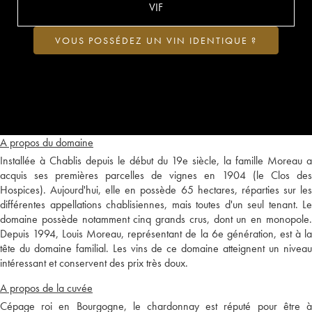
VIF
VOUS POSSÉDEZ UN VIN IDENTIQUE ?
A propos du domaine
Installée à Chablis depuis le début du 19e siècle, la famille Moreau a
acquis ses premières parcelles de vignes en 1904 (le Clos des
Hospices). Aujourd'hui, elle en possède 65 hectares, réparties sur les
différentes appellations chablisiennes, mais toutes d'un seul tenant. Le
domaine possède notamment cinq grands crus, dont un en monopole.
Depuis 1994, Louis Moreau, représentant de la 6e génération, est à la
tête du domaine familial. Les vins de ce domaine atteignent un niveau
intéressant et conservent des prix très doux.
A propos de la cuvée
Cépage roi en Bourgogne, le chardonnay est réputé pour être à