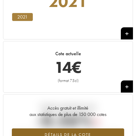
2021
2021
Cote actuelle
14
€
(format 75cl)
+
Tendance actuelle de la cote
Accès gratuit et illimité
-0.56%
aux statistiques de plus de 150 000 cotes
Tendance à la baisse du millésime 2021 en 2026 par rapport à
DÉTAILS DE LA COTE