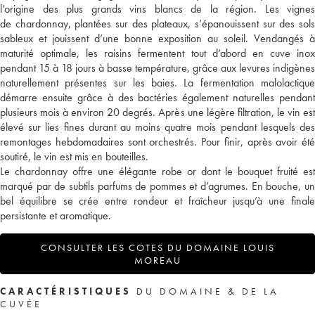
l’origine des plus grands vins blancs de la région. Les vignes
de chardonnay, plantées sur des plateaux, s’épanouissent sur des sols
sableux et jouissent d’une bonne exposition au soleil. Vendangés à
maturité optimale, les raisins fermentent tout d’abord en cuve inox
pendant 15 à 18 jours à basse température, grâce aux levures indigènes
naturellement présentes sur les baies. La fermentation malolactique
démarre ensuite grâce à des bactéries également naturelles pendant
plusieurs mois à environ 20 degrés. Après une légère filtration, le vin est
élevé sur lies fines durant au moins quatre mois pendant lesquels des
remontages hebdomadaires sont orchestrés. Pour finir, après avoir été
soutiré, le vin est mis en bouteilles.
Le chardonnay offre une élégante robe or dont le bouquet fruité est
marqué par de subtils parfums de pommes et d’agrumes. En bouche, un
bel équilibre se crée entre rondeur et fraîcheur jusqu’à une finale
persistante et aromatique.
CONSULTER LES COTES DU DOMAINE LOUIS
MOREAU
CARACTÉRISTIQUES
DU DOMAINE & DE LA
CUVÉE