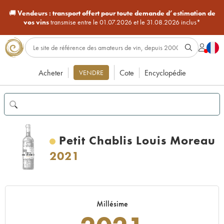
🚚
Vendeurs :
transport offert pour toute demande d’estimation de
vos vins
transmise entre le 01.07.2026 et le 31.08.2026 inclus*
Acheter
Cote
Encyclopédie
VENDRE
Petit Chablis Louis Moreau
2021
Millésime