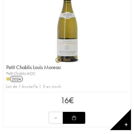
Petit Chablis Louis Moreau
Petit Chablis AOC
2024
Lot de 1 bouteille | 5 en stock
16
€
✕