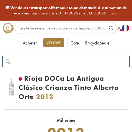
🚚
Vendeurs :
transport offert pour toute demande d’estimation de
vos vins
transmise entre le 01.07.2026 et le 31.08.2026 inclus*
Acheter
Cote
Encyclopédie
VENDRE
Rioja DOCa La Antigua
Clásico Crianza Tinto Alberto
Orte
2013
Millésime