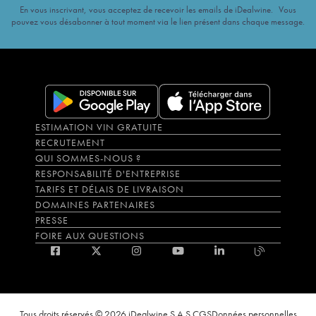
En vous inscrivant, vous acceptez de recevoir les emails de iDealwine. Vous
pouvez vous désabonner à tout moment via le lien présent dans chaque message.
ESTIMATION VIN GRATUITE
RECRUTEMENT
QUI SOMMES-NOUS ?
RESPONSABILITÉ D'ENTREPRISE
TARIFS ET DÉLAIS DE LIVRAISON
DOMAINES PARTENAIRES
PRESSE
FOIRE AUX QUESTIONS
Tous droits réservés © 2026 iDealwine S.A.S.
CGS
Données personnelles