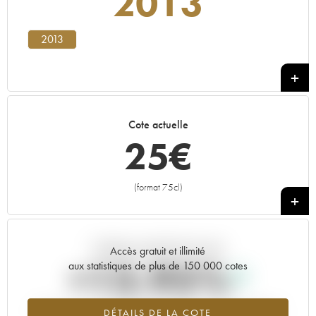
2013
2013
Cote actuelle
25
€
(format 75cl)
+
Tendance actuelle de la cote
Accès gratuit et illimité
+13.95%
aux statistiques de plus de 150 000 cotes
Tendance à la hausse du millésime 2013 en 2026 par rapport à
DÉTAILS DE LA COTE