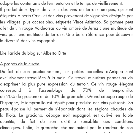
adapte les contenants de fermentation et le temps de vieillissement.
Il produit deux types de vins : des vins de terroirs uniques, qui sont
étiquetés Alberto Orte, et des vins provenant de vignobles désignés par
les villages, plus accessibles, étiquetés Vinos Atlántico. Sa gamme peut
aller du vin rouge Valdeorras au vin ambré de Jerez : une multitude de
vins pour une multitude de terroirs. Une belle référence pour découvrir
la diversité des vins espagnols.
Lire l'article du blog sur Alberto Orte
A propos de la cuvée
Du fait de son positionnement, les petites parcelles d’Antigua sont
exclusivement travaillées à la main. Ce travail minutieux permet au vin
d’exprimer la plus pure expression du terroir. Ce vin rouge élégant
correspond à l’assemblage de 70% de tempranillo,
de 20% de graciano et de 10% de grenache. Grand cépage rouge de
l’Espagne, le tempranillo est réputé pour produire des vins puissants. Sa
peau épaisse lui permet de s’épanouir dans les régions chaudes de
la Rioja. Le graciano, cépage noir espagnol, est cultivé en faible
quantité, du fait de son extrême sensibilité aux conditions
climatiques. Enfin, le grenache charme autant par la rondeur de son