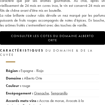
caractère que par ses arômes gourmands. Au chai, après un
vieillissement de 24 mois en cuves inox, le vin est conservé 24 mois en
fûts de chêne avant d’être mis en bouteille.
La robe brillante couleur rubis dévoile un nez marqué par les parfums
puissants de fruits rouges accompagnés de notes d’épices. En bouche,
les arômes fruités s’entremêlent avec des touches de vanille.
CONSULTER LES COTES DU DOMAINE ALBERTO
ORTE
CARACTÉRISTIQUES
DU DOMAINE & DE LA
CUVÉE
Région :
Espagne - Rioja
Domaine :
Alberto Orte
Couleur :
rouge
Encépagement :
Grenache
,
Tempranillo
Accords mets-vins :
Accras de morue
,
Avocats à la