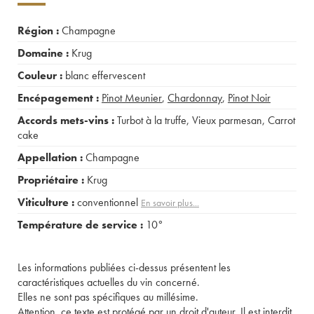
Région :
Champagne
Domaine :
Krug
Couleur :
blanc effervescent
Encépagement :
Pinot Meunier
,
Chardonnay
,
Pinot Noir
Accords mets-vins :
Turbot à la truffe
,
Vieux parmesan
,
Carrot
cake
Appellation :
Champagne
Propriétaire :
Krug
Viticulture :
conventionnel
En savoir plus...
Température de service :
10°
Les informations publiées ci-dessus présentent les
caractéristiques actuelles du vin concerné.
Elles ne sont pas spécifiques au millésime.
Attention, ce texte est protégé par un droit d'auteur. Il est interdit