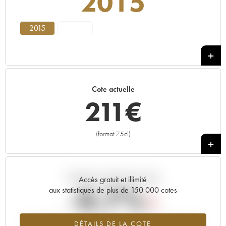
2015
2015
----
Cote actuelle
211
€
(format 75cl)
+
Tendance actuelle de la cote
Accès gratuit et illimité
-0.7%
aux statistiques de plus de 150 000 cotes
Tendance à la baisse du millésime 2015 en 2026 par rapport à
DÉTAILS DE LA COTE