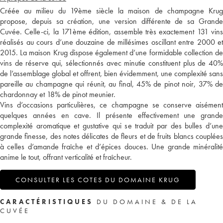
Créée au milieu du 19ème siècle la maison de champagne Krug
propose, depuis sa création, une version différente de sa Grande
Cuvée. Celle-ci, la 171ème édition, assemble très exactement 131 vins
réalisés au cours d’une douzaine de millésimes oscillant entre 2000 et
2015. La maison Krug dispose également d’une formidable collection de
vins de réserve qui, sélectionnés avec minutie constituent plus de 40%
de l’assemblage global et offrent, bien évidemment, une complexité sans
pareille au champagne qui réunit, au final, 45% de pinot noir, 37% de
chardonnay et 18% de pinot meunier.
Vins d’occasions particulières, ce champagne se conserve aisément
quelques années en cave. Il présente effectivement une grande
complexité aromatique et gustative qui se traduit par des bulles d’une
grande finesse, des notes délicates de fleurs et de fruits blancs couplées
à celles d’amande fraîche et d’épices douces. Une grande minéralité
anime le tout, offrant verticalité et fraîcheur.
CONSULTER LES COTES DU DOMAINE KRUG
CARACTÉRISTIQUES
DU DOMAINE & DE LA
CUVÉE