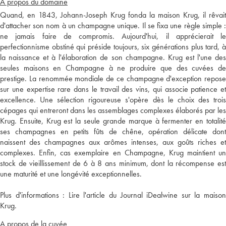
A propos du domaine
Quand, en 1843, Johann-Joseph Krug fonda la maison Krug, il rêvait
d'attacher son nom à un champagne unique. Il se fixa une règle simple :
ne jamais faire de compromis. Aujourd'hui, il apprécierait le
perfectionnisme obstiné qui préside toujours, six générations plus tard, à
la naissance et à l'élaboration de son champagne. Krug est l'une des
seules maisons en Champagne à ne produire que des cuvées de
prestige. La renommée mondiale de ce champagne d'exception repose
sur une expertise rare dans le travail des vins, qui associe patience et
excellence. Une sélection rigoureuse s'opère dès le choix des trois
cépages qui entreront dans les assemblages complexes élaborés par les
Krug. Ensuite, Krug est la seule grande marque à fermenter en totalité
ses champagnes en petits fûts de chêne, opération délicate dont
naissent des champagnes aux arômes intenses, aux goûts riches et
complexes. Enfin, cas exemplaire en Champagne, Krug maintient un
stock de vieillissement de 6 à 8 ans minimum, dont la récompense est
une maturité et une longévité exceptionnelles.
Plus d'informations :
Lire l'article du Journal iDealwine sur la maiso
Krug.
A propos de la cuvée