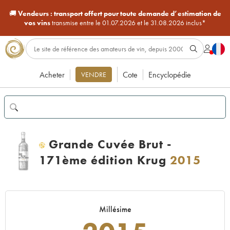
🚚
Vendeurs :
transport offert pour toute demande d’estimation de
vos vins
transmise entre le 01.07.2026 et le 31.08.2026 inclus*
Acheter
Cote
Encyclopédie
VENDRE
Grande Cuvée Brut -
H
171ème édition Krug
2015
Millésime