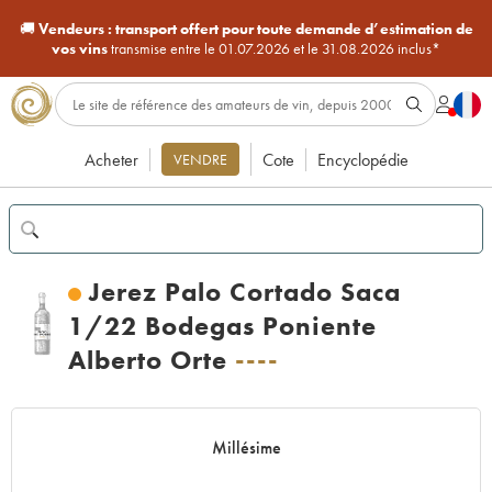
🚚
Vendeurs :
transport offert pour toute demande d’estimation de
vos vins
transmise entre le 01.07.2026 et le 31.08.2026 inclus*
Acheter
Cote
Encyclopédie
VENDRE
Jerez Palo Cortado Saca
1/22 Bodegas Poniente
Alberto Orte
----
Millésime