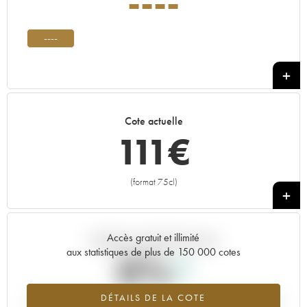
----
----
Cote actuelle
111
€
(format 75cl)
+
Accès gratuit et illimité
Tendance actuelle de la cote
aux statistiques de plus de 150 000 cotes
0%
DÉTAILS DE LA COTE
Tendance à la hausse du millésime ---- en 2026 par rapport à 2025