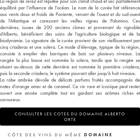
La région de Jerez est réputée pour son climat chaud et sec parfaitement
équilibré par l’influence de l’océan. Le nom de la cuvée fait référence
aux vents doux et froids de Poniente, venant de l’ouest et du sud-ouest
de l’Atlantique et caressant les veilles vignes de Palomino. Ces
dernières, issues de 200 anciens clones et provenant du vignoble
d’Alberto, bénéficient des soins de l’agriculture biologique et de la
biodynamie. La signature de la cuvée provient de son vieillissement par
cinq criaderas et une solera. Ce mode d’élevage, typique de la région,
consiste à empiler des barriques de bois sur plusieurs niveaux. La
rangée la plus basse est nommée la solera, tandis que la rangée se
situant au-dessus de cette dernière est nommée la première criadera,
puis la seconde criadera, le système pouvant aller jusqu’à huit niveaux.
La robe ambrée dévoile de délicats parfums fruités accompagnés de
notes d’orange amer et de caramel. Ce vin rare et iconique peut rester
ouvert une année complète tout en gardant ses arômes riches et
savoureux.
CONSULTER LES COTES DU DOMAINE ALBERTO
ORTE
CÔTE DES VINS DU MÊME
DOMAINE