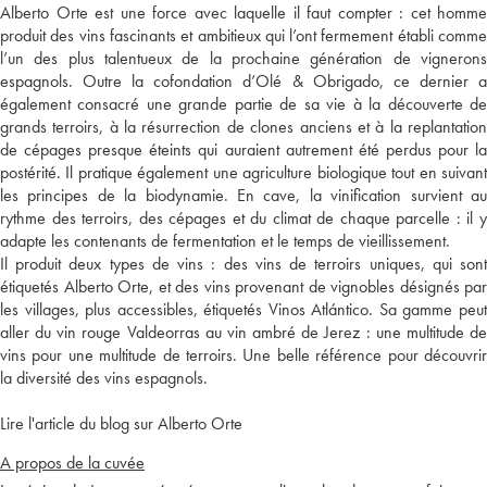
Alberto Orte est une force avec laquelle il faut compter : cet homme
produit des vins fascinants et ambitieux qui l’ont fermement établi comme
l’un des plus talentueux de la prochaine génération de vignerons
espagnols. Outre la cofondation d’Olé & Obrigado, ce dernier a
également consacré une grande partie de sa vie à la découverte de
grands terroirs, à la résurrection de clones anciens et à la replantation
de cépages presque éteints qui auraient autrement été perdus pour la
postérité. Il pratique également une agriculture biologique tout en suivant
les principes de la biodynamie. En cave, la vinification survient au
rythme des terroirs, des cépages et du climat de chaque parcelle : il y
adapte les contenants de fermentation et le temps de vieillissement.
Il produit deux types de vins : des vins de terroirs uniques, qui sont
étiquetés Alberto Orte, et des vins provenant de vignobles désignés par
les villages, plus accessibles, étiquetés Vinos Atlántico. Sa gamme peut
aller du vin rouge Valdeorras au vin ambré de Jerez : une multitude de
vins pour une multitude de terroirs. Une belle référence pour découvrir
la diversité des vins espagnols.
Lire l'article du blog sur Alberto Orte
A propos de la cuvée