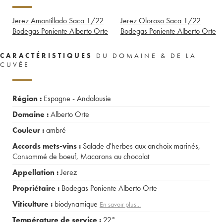
Jerez Amontillado Saca 1/22
Jerez Oloroso Saca 1/22
Bodegas Poniente Alberto Orte
Bodegas Poniente Alberto Orte
CARACTÉRISTIQUES
DU DOMAINE & DE LA
CUVÉE
Région :
Espagne - Andalousie
Domaine :
Alberto Orte
Couleur :
ambré
Accords mets-vins :
Salade d'herbes aux anchoix marinés
,
Consommé de boeuf
,
Macarons au chocolat
Appellation :
Jerez
Propriétaire :
Bodegas Poniente Alberto Orte
Viticulture :
biodynamique
En savoir plus...
Température de service :
22°