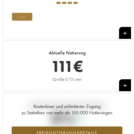
----
----
Aktuelle Notierung
111
€
(Größe 0,75 Liter)
+
Aktuelle Entwicklung der Preisnotierung
Kostenloser und unlimitierter Zugang
0%
zu Statistiken von mehr als 150.000 Notierungen
Preisanstiegs des Jahrgangs ---- im Jahr 2026 im Vergleich zum Jahr
PREISNOTIERUNGSDETAILS