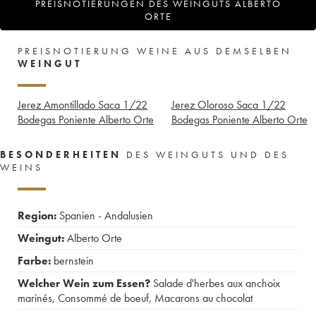
PREISNOTIERUNGEN DES WEINGUTS ALBERTO
ORTE
PREISNOTIERUNG WEINE AUS DEMSELBEN
WEINGUT
Jerez Amontillado Saca 1/22
Jerez Oloroso Saca 1/22
Bodegas Poniente Alberto Orte
Bodegas Poniente Alberto Orte
BESONDERHEITEN
DES WEINGUTS UND DES
WEINS
Region:
Spanien - Andalusien
Weingut:
Alberto Orte
Farbe:
bernstein
Welcher Wein zum Essen?
Salade d'herbes aux anchoix
marinés
,
Consommé de boeuf
,
Macarons au chocolat