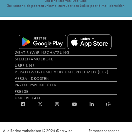
und Einblicke von iDealwine.
Sie können sich jederzeit unkompliziert über den Link in jeder E-Mail abmelden.
GRATIS (W)EINSCHÄTZUNG
STELLENANGEBOTE
ÜBER UNS
VERANTWORTUNG VON UNTERNEHMEN (CSR)
VERSANDKOSTEN
PARTNERWEINGÜTER
PRESSE
UNSERE FAQ
Alle Rechte vorbehalten © 2024 iDealwine
Personenbezogene