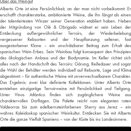
Über das Weingut
Alberto Orte ist eine Persönlichkeit, an der man nicht vorbeikommt: Er
erschafft charakterstarke, ambitionierte Weine, die ihn längst als einen
der talentiertesten Winzer seiner Generation etabliert haben. Neben
der Mitgründung von Olé & Obrigado widmet er sein Leben der
Entdeckung außergewöhnlicher Terroirs, der Wiederbelebung
vergessener Rebsorten und der Neupflanzung seltener, fast
ausgestorbener Klone – ein unschätzbarer Beitrag zum Erhalt des
spanischen Wein-Erbes. Sein Weinbau folgt konsequent den Prinzipien
des ökologischen Anbaus und der Biodynamie. Im Keller richtet sich
alles nach der Handschrift des Terroirs: Gärung, Reifedauer und sogar
die Wahl der Behälter werden individuell auf Rebsorte, Lage und Klima
abgestimmt – für authentische Weine mit unverwechselbarem Charakter.
Das Ergebnis: zwei klar definierte Kollektionen. Unter Alberto Orte
entstehen einzigartige Terroirweine mit Persönlichkeit und Tiefgang.
Unter Vinos Atlántico finden sich zugänglichere Weine aus
charaktervollen Dorflagen. Die Palette reicht vom eleganten roten
Valdeorras bis zum edelbernsteinfarbenen Sherry aus Jerez – ein
wahres Kaleidoskop spanischer Weinkultur. Entdecken Sie mit Alberto
Orte die ganze Vielfalt Spaniens – von der Küste bis ins Landesinnere.