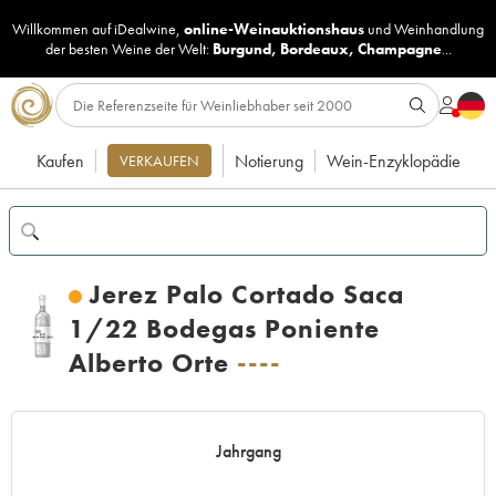
Willkommen auf iDealwine,
online-Weinauktionshaus
und
Weinhandlung
der besten Weine der Welt:
Burgund
,
Bordeaux
,
Champagne
...
Kaufen
Notierung
Wein-Enzyklopädie
VERKAUFEN
Jerez Palo Cortado Saca
1/22 Bodegas Poniente
Alberto Orte
----
Jahrgang