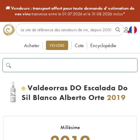
🚚
Vendeurs :
transport offert pour toute demande d’estimation de
vos vins
transmise entre le 01.07.2026 et le 31.08.2026 inclus*
Acheter
Cote
Encyclopédie
VENDRE
Valdeorras DO Escalada Do
Sil Blanco Alberto Orte
2019
Millésime