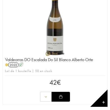
Valdeorras DO Escalada Do Sil Blanco Alberto Orte
2022
A
Lot de 1 bouteille | 50 en stock
42
€
✕