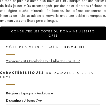
La robe or pâle est dotée d’un bouquet subtil, marqué par des parfums
de fruits jaunes mûrs accompagnés par des notes d’herbes séchées et
une légère touche minérale. En bouche, les arômes concentrés et
intenses de fruits se mêlent à merveille avec une acidité remarquable,
amenant vers une finale pure et longue.
CONSULTER LES COTES DU DOMAINE ALBERTO
ORTE
CÔTE DES VINS DU MÊME
DOMAINE
Valdeorras DO Escalada Do Sil Alberto Orte
2019
CARACTÉRISTIQUES
DU DOMAINE & DE LA
CUVÉE
Région :
Espagne - Andalousie
Domaine :
Alberto Orte