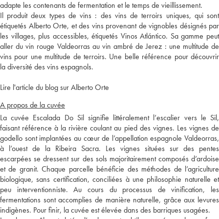
adapte les contenants de fermentation et le temps de vieillissement.
Il produit deux types de vins : des vins de terroirs uniques, qui sont
étiquetés Alberto Orte, et des vins provenant de vignobles désignés par
les villages, plus accessibles, étiquetés Vinos Atlántico. Sa gamme peut
aller du vin rouge Valdeorras au vin ambré de Jerez : une multitude de
vins pour une multitude de terroirs. Une belle référence pour découvrir
la diversité des vins espagnols.
Lire l'article du blog sur Alberto Orte
A propos de la cuvée
La cuvée Escalada Do Sil signifie littéralement l’escalier vers le Sil,
faisant référence à la rivière coulant au pied des vignes. Les vignes de
godello sont implantées au cœur de l’appellation espagnole Valdeorras,
à l’ouest de la Ribeira Sacra. Les vignes situées sur des pentes
escarpées se dressent sur des sols majoritairement composés d’ardoise
et de granit. Chaque parcelle bénéficie des méthodes de l’agriculture
biologique, sans certification, conciliées à une philosophie naturelle et
peu interventionniste. Au cours du processus de vinification, les
fermentations sont accomplies de manière naturelle, grâce aux levures
indigènes. Pour finir, la cuvée est élevée dans des barriques usagées.