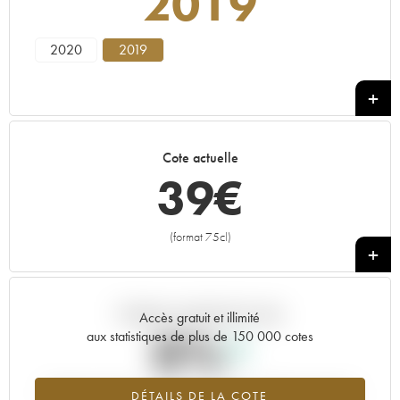
2019
2020
2019
Cote actuelle
39
€
(format 75cl)
+
Tendance actuelle de la cote
Accès gratuit et illimité
0%
aux statistiques de plus de 150 000 cotes
Tendance à la hausse du millésime 2019 en 2026 par rapport à
DÉTAILS DE LA COTE