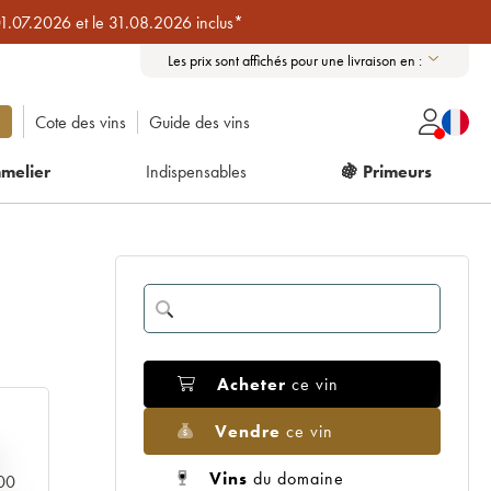
01.07.2026 et le 31.08.2026 inclus*
Les prix sont affichés pour une livraison en :
Cote des vins
Guide des vins
melier
Indispensables
🍇 Primeurs
Acheter
ce vin
Vendre
ce vin
Vins
du domaine
000