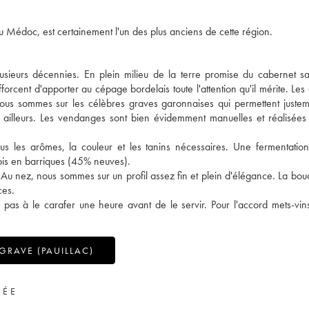
u Médoc, est certainement l'un des plus anciens de cette région.
lusieurs décennies. En plein milieu de la terre promise du cabernet s
efforcent d'apporter au cépage bordelais toute l'attention qu'il mérite. Le
nous sommes sur les célèbres graves garonnaises qui permettent juste
 ailleurs. Les vendanges sont bien évidemment manuelles et réalisée
s les arômes, la couleur et les tanins nécessaires. Une fermentation
mois en barriques (45% neuves).
Au nez, nous sommes sur un profil assez fin et plein d'élégance. La bouc
ces.
pas à le carafer une heure avant de le servir. Pour l'accord mets-vins,
GRAVE (PAUILLAC)
VÉE