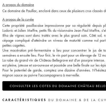
A propos du domaine
Ce domaine de Pauillac, enclavé dans ceux de plusieurs crus classés d
A propos de la cuvée
Cette propriété pauillacaise impressionne par sa régularité depuis p
Ludovic et Julien Meffre, petits fils du visionnaire Jean-Paul Meffre, s'
8ha de vignes sont donc traités avec le plus grand soin. Côté sol, 
cépage compliqué d'atteindre un niveau de maturité comme nul part
petites cagettes.
Une macération pré-fermentaire a lieu pour concentrer le jus de tou
semaines a ensuite lieu. Pour finir, le vin part pour un élevage de 12 
La robe du grand vin de Château Bellegrave est d'un pourpre intense. 
est pleine, juteuse et savoureuse et possède une belle finale sur les épi
Pour le potentiel de garde, comptez une dizaine d'années. N'hésitez 
mignon sauce au poivre l'accompagnera à merveille.
CONSULTER LES COTES DU DOMAINE CHÂTEAU BELLE
CARACTÉRISTIQUES
DU DOMAINE & DE LA CU