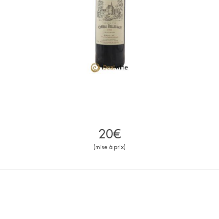
20
€
(
mise à prix
)