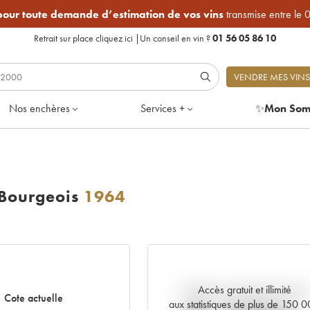
 pour toute demande d’estimation de vos vins
transmise entre le 
Retrait sur place
cliquez ici
|
Un conseil en vin ?
01 56 05 86 10
VENDRE MES VINS
Nos enchères
Services +
✨
Mon Som
 Bourgeois
1964
Accès gratuit et illimité
Tendance actuelle de la cote
Cote actuelle
aux statistiques de plus de 150 