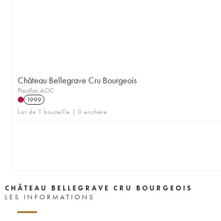
Château Bellegrave Cru Bourgeois
Pauillac AOC
1999
Lot de 1 bouteille | 0 enchère
CHÂTEAU BELLEGRAVE CRU BOURGEOIS
LES INFORMATIONS