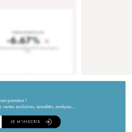
vant-première !
ventes exclusives, actualités, analyses...
JE M'INSCRIS