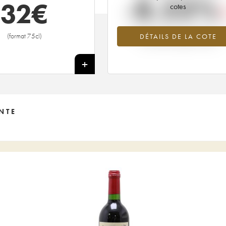
-8.53%
32
€
cotes
Tendance à la baisse du millésime 1
(format 75cl)
DÉTAILS DE LA COTE
en 2026 par rapport à 2025
+
NTE