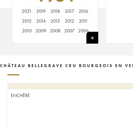
2021
2019
2018
2017
2016
2015
2014
2013
2012
2011
2010
2009
2008
2007
2006
2005
2001
2000
1998
1997
1996
1995
1994
1993
1992
1990
1989
1988
1987
1986
CHÂTEAU BELLEGRAVE CRU BOURGEOIS EN VE
1985
1984
1983
1982
1981
1980
1979
1978
1964
1955
1929
ENCHÈRE