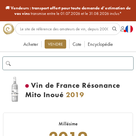
🚚
Vendeurs :
transport offert pour toute demande d’estimation de
vos vins
transmise entre le 01.07.2026 et le 31.08.2026 inclus*
Acheter
Cote
Encyclopédie
VENDRE
Vin de France Résonance
Mito Inoué
2019
Millésime