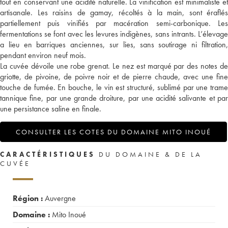
tout en conservant une acidité naturelle. La vinification est minimaliste et
artisanale. Les raisins de gamay, récoltés à la main, sont éraflés
partiellement puis vinifiés par macération semi-carbonique. Les
fermentations se font avec les levures indigènes, sans intrants. L’élevage
a lieu en barriques anciennes, sur lies, sans soutirage ni filtration,
pendant environ neuf mois.
La cuvée dévoile une robe grenat. Le nez est marqué par des notes de
griotte, de pivoine, de poivre noir et de pierre chaude, avec une fine
touche de fumée. En bouche, le vin est structuré, sublimé par une trame
tannique fine, par une grande droiture, par une acidité salivante et par
une persistance saline en finale.
CONSULTER LES COTES DU DOMAINE MITO INOUÉ
CARACTÉRISTIQUES
DU DOMAINE & DE LA
CUVÉE
Région :
Auvergne
Domaine :
Mito Inoué