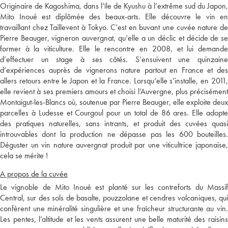
Originaire de Kagoshima, dans l’île de Kyushu à l’extrême sud du Japon,
Mito Inoué est diplômée des beaux-arts. Elle découvre le vin en
travaillant chez Taillevent à Tokyo. C’est en buvant une cuvée nature de
Pierre Beauger, vigneron auvergnat, qu’elle a un déclic et décide de se
former à la viticulture. Elle le rencontre en 2008, et lui demande
d’effectuer un stage à ses côtés. S’ensuivent une quinzaine
d’expériences auprès de vignerons nature partout en France et des
allers retours entre le Japon et la France. Lorsqu’elle s’installe, en 2011,
elle revient à ses premiers amours et choisi l’Auvergne, plus précisément
Montaigut-les-Blancs où, soutenue par Pierre Beauger, elle exploite deux
parcelles à Ludesse et Courgoul pour un total de 86 ares. Elle adopte
des pratiques naturelles, sans intrants, et produit des cuvées quasi
introuvables dont la production ne dépasse pas les 600 bouteilles.
Déguster un vin nature auvergnat produit par une viticultrice japonaise,
cela se mérite !
A propos de la cuvée
Le vignoble de Mito Inoué est planté sur les contreforts du Massif
Central, sur des sols de basalte, pouzzolane et cendres volcaniques, qui
confèrent une minéralité singulière et une fraîcheur structurante au vin.
Les pentes, l’altitude et les vents assurent une belle maturité des raisins