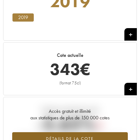
2019
2019
Cote actuelle
343
€
(format 75cl)
+
Tendance actuelle de la cote
Accès gratuit et illimité
-5.65%
aux statistiques de plus de 150 000 cotes
Tendance à la baisse du millésime 2019 en 2026 par rapport à
DÉTAILS DE LA COTE