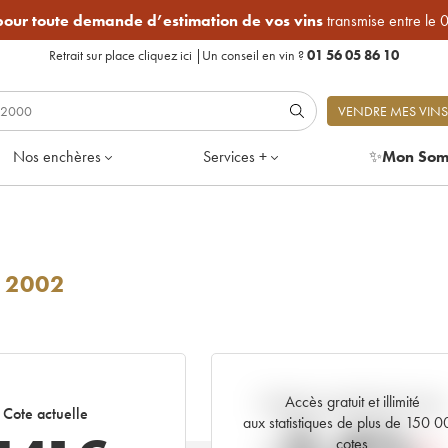
 pour toute demande d’estimation de vos vins
transmise entre le 
Retrait sur place
cliquez ici
|
Un conseil en vin ?
01 56 05 86 10
VENDRE MES VINS
Nos enchères
Services +
✨
Mon Som
2002
Accès gratuit et illimité
Tendance actuelle de la cote
Cote actuelle
aux statistiques de plus de 150 
cotes