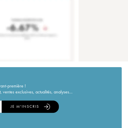
vant-première !
ventes exclusives, actualités, analyses...
JE M'INSCRIS