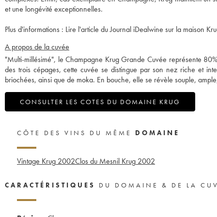
et une longévité exceptionnelles.
Plus d'informations :
Lire l'article du Journal iDealwine sur la maison Kru
A propos de la cuvée
"Multi-millésimé", le Champagne Krug Grande Cuvée représente 80% d
des trois cépages, cette cuvée se distingue par son nez riche et int
briochées, ainsi que de moka. En bouche, elle se révèle souple, ample, p
CONSULTER LES COTES DU DOMAINE KRUG
CÔTE DES VINS DU MÊME
DOMAINE
Vintage Krug
2002
Clos du Mesnil Krug
2002
CARACTÉRISTIQUES
DU DOMAINE & DE LA CU