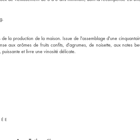
g.
e la production de la maison. Issue de l'assemblage d'une cinquantai
ense aux arômes de fruits confits, d'agrumes, de noisette, aux notes be
uissante et livre une vinosité délicate.
VÉE