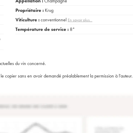
Appellation :
Champagne
Propriétaire :
Krug
Viticulture :
conventionnel
En savoir plus...
Température de service :
8°
e
actuelles du vin concerné.
t de le copier sans en avoir demandé préalablement la permission à l'auteur.