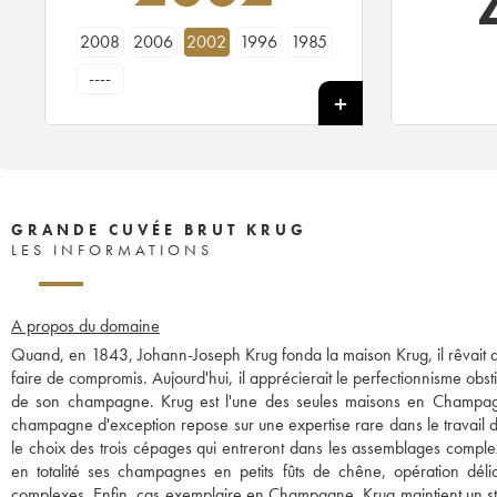
2008
2006
2002
1996
1985
----
GRANDE CUVÉE BRUT KRUG
LES INFORMATIONS
A propos du domaine
Quand, en 1843, Johann-Joseph Krug fonda la maison Krug, il rêvait d
faire de compromis. Aujourd'hui, il apprécierait le perfectionnisme obsti
de son champagne. Krug est l'une des seules maisons en Champa
champagne d'exception repose sur une expertise rare dans le travail d
le choix des trois cépages qui entreront dans les assemblages comple
en totalité ses champagnes en petits fûts de chêne, opération dél
complexes. Enfin, cas exemplaire en Champagne, Krug maintient un sto