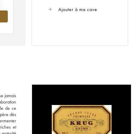
Ajouter à ma cave
002
ne jamais
laboration
le de ce
opère dès
fermenter
riches et
 maturité