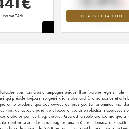
-2.4%
441
€
Tendance à la baisse du millésime 2
(format 75cl)
DÉTAILS DE LA COTE
en 2026 par rapport à 2025
+
'attacher son nom à un champagne unique. Il se fixa une règle simple : 
né qui préside toujours, six générations plus tard, à la naissance et à l'é
gne à ne produire que des cuvées de prestige. La renommée mondia
es vins, qui associe patience et excellence. Une sélection rigoureuse s'
xes élaborés par les Krug. Ensuite, Krug est la seule grande marque à 
icate dont naissent des champagnes aux arômes intenses, aux goûts 
ck de vieillissement de 6 à 8 ans minimum, dont la récompense est une