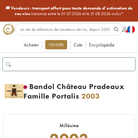
🚚
Vendeurs :
transport offert pour toute demande d’estimation de
vos vins
transmise entre le 01.07.2026 et le 31.08.2026 inclus*
Acheter
Cote
Encyclopédie
VENDRE
Bandol Château Pradeaux
Famille Portalis
2003
Millésime