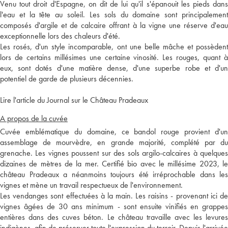
Venu tout droit d'Espagne, on dit de lui qu'il s'épanouit les pieds dans
l'eau et la tête au soleil. Les sols du domaine sont principalement
composés d'argile et de calcaire offrant à la vigne une réserve d'eau
exceptionnelle lors des chaleurs d'été.
Les rosés, d'un style incomparable, ont une belle mâche et possèdent
lors de certains millésimes une certaine vinosité. Les rouges, quant à
eux, sont dotés d'une matière dense, d'une superbe robe et d'un
potentiel de garde de plusieurs décennies.
Lire l'article du Journal sur le Château Pradeaux
A propos de la cuvée
Cuvée emblématique du domaine, ce bandol rouge provient d'un
assemblage de mourvèdre, en grande majorité, complété par du
grenache. Les vignes poussent sur des sols argilo-calcaires à quelques
dizaines de mètres de la mer. Certifié bio avec le millésime 2023, le
château Pradeaux a néanmoins toujours été irréprochable dans les
vignes et mène un travail respectueux de l'environnement.
Les vendanges sont effectuées à la main. Les raisins - provenant ici de
vignes âgées de 30 ans minimum - sont ensuite vinifiés en grappes
entières dans des cuves béton. Le château travaille avec les levures
indigènes, afin de préserver toute l'expression du terroir. Depuis l'arrivée