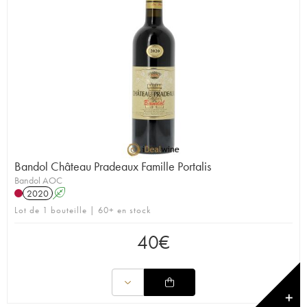
Bandol Château Pradeaux Famille Portalis
Bandol AOC
2020
A
Lot de 1 bouteille | 60+ en stock
40
€
✕