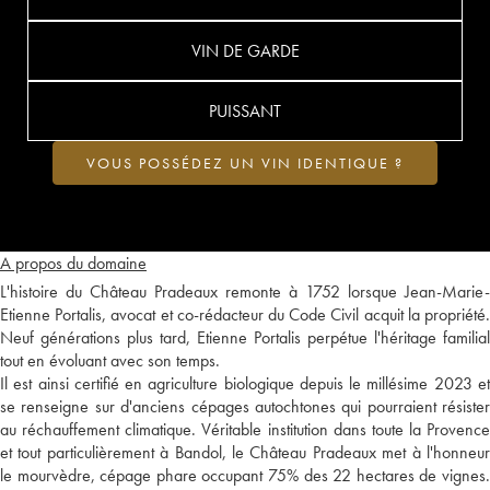
VIN DE GARDE
PUISSANT
VOUS POSSÉDEZ UN VIN IDENTIQUE ?
A propos du domaine
L'histoire du Château Pradeaux remonte à 1752 lorsque Jean-Marie-
Etienne Portalis, avocat et co-rédacteur du Code Civil acquit la propriété.
Neuf générations plus tard, Etienne Portalis perpétue l'héritage familial
tout en évoluant avec son temps.
Il est ainsi certifié en agriculture biologique depuis le millésime 2023 et
se renseigne sur d'anciens cépages autochtones qui pourraient résister
au réchauffement climatique. Véritable institution dans toute la Provence
et tout particulièrement à Bandol, le Château Pradeaux met à l'honneur
le mourvèdre, cépage phare occupant 75% des 22 hectares de vignes.