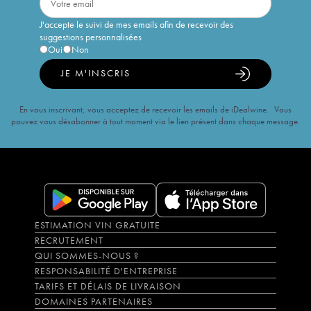
J'accepte le suivi de mes emails afin de recevoir des
suggestions personnalisées
Oui
Non
JE M'INSCRIS
En vous inscrivant, vous acceptez de recevoir les emails de iDealwine. Vous
pouvez vous désabonner à tout moment via le lien présent dans chaque message.
ESTIMATION VIN GRATUITE
RECRUTEMENT
QUI SOMMES-NOUS ?
RESPONSABILITÉ D'ENTREPRISE
TARIFS ET DÉLAIS DE LIVRAISON
DOMAINES PARTENAIRES