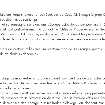
ienne Portalis, avocat et co-rédacteur du Code Civil acquit la propri
 en évoluant avec son temps.
023 et se renseigne sur d'anciens cépages autochtones qui pourraient ré
nce et tout particulièrement à Bandol, le Château Pradeaux met à l'h
 tout droit d'Espagne, on dit de lui qu'il s'épanouit les pieds dans l'
gile et de calcaire offrant à la vigne une réserve d'eau exceptionnelle
lors de certains millésimes une certaine vinosité. Les rouges, quant à 
rde de plusieurs décennies.
blage de mourvèdre, en grande majorité, complété par du grenache. L
 de la mer. Certifié bio avec le millésime 2023, le château Pradeaux a 
eux de l'environnement.
e vignes âgées de 30 ans minimum - sont ensuite vinifiés en grappes enti
e préserver toute l'expression du terroir. Depuis l'arrivée d'Etienne Port
 Ce dernier n'a rien changé aux méthodes d'élevage, qui donnent aux 