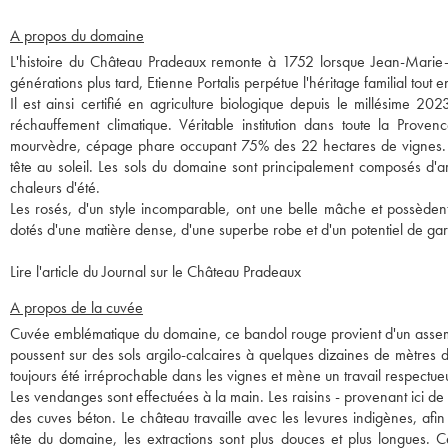
A propos du domaine
L'histoire du Château Pradeaux remonte à 1752 lorsque Jean-Marie-Et
générations plus tard, Etienne Portalis perpétue l'héritage familial tout
Il est ainsi certifié en agriculture biologique depuis le millésime 2
réchauffement climatique. Véritable institution dans toute la Prove
mourvèdre, cépage phare occupant 75% des 22 hectares de vignes. Venu
tête au soleil. Les sols du domaine sont principalement composés d'ar
chaleurs d'été.
Les rosés, d'un style incomparable, ont une belle mâche et possèdent 
dotés d'une matière dense, d'une superbe robe et d'un potentiel de ga
Lire l'article du Journal sur le Château Pradeaux
A propos de la cuvée
Cuvée emblématique du domaine, ce bandol rouge provient d'un assem
poussent sur des sols argilo-calcaires à quelques dizaines de mètres
toujours été irréprochable dans les vignes et mène un travail respectu
Les vendanges sont effectuées à la main. Les raisins - provenant ici d
des cuves béton. Le château travaille avec les levures indigènes, afin d
tête du domaine, les extractions sont plus douces et plus longues.