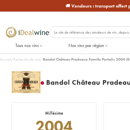
🚚
Vendeurs :
transport offert
Tous nos vins
Nos vins par région
Accueil
/
Recherche de cote
/
Bandol Château Pradeaux Famille Portalis 2004 (
Bandol Château Pradeaux
Millésime
2004