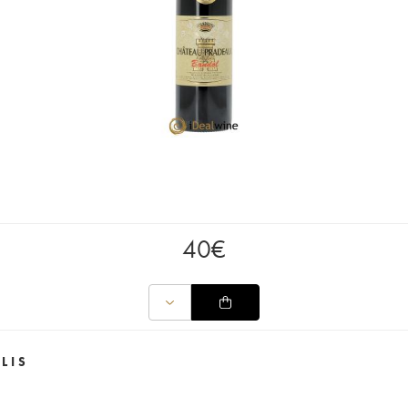
40
€
LIS