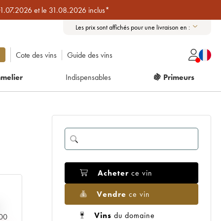
01.07.2026 et le 31.08.2026 inclus*
Les prix sont affichés pour une livraison en :
Cote des vins
Guide des vins
melier
Indispensables
🍇 Primeurs
Acheter
ce vin
Vendre
ce vin
Vins
du domaine
000