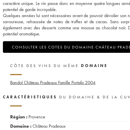
caractère unique. Le vin passe donc en moyenne quatre longues années
potentiel de garde incroyable.
Quelques années lui sont nécessaires avant de pouvoir dévoiler son nez 
savoureuse, rehaussée de notes de truffes et de cacao. Sans surpr
également avec des desserts comme une mousse au chocolat noir. Dég
potentiel aromatique.
CONSULTER LES COTES DU DOMAINE CHÂTEAU PRAD
CÔTE DES VINS DU MÊME
DOMAINE
Bandol Château Pradeaux Famille Portalis
2004
CARACTÉRISTIQUES
DU DOMAINE & DE LA CU
Région :
Provence
Domaine :
Château Pradeaux