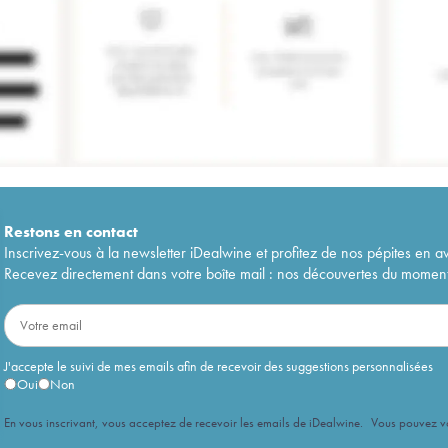
Restons en
contact
Inscrivez-vous à la newsletter iDealwine et profitez de nos pépites en a
Recevez directement dans votre boîte mail : nos découvertes du moment, 
J'accepte le suivi de mes emails afin de recevoir des suggestions personnalisées
Oui
Non
En vous inscrivant, vous acceptez de recevoir les emails de iDealwine. Vous pouvez 