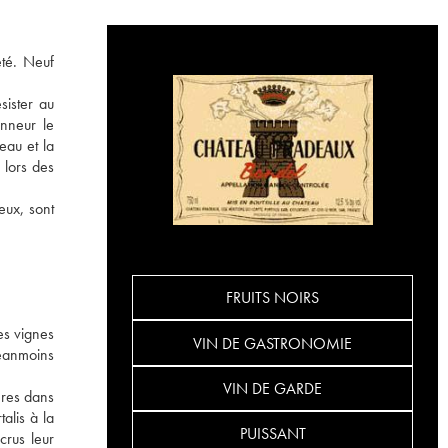
été. Neuf
sister au
onneur le
eau et la
 lors des
eux, sont
FRUITS NOIRS
es vignes
VIN DE GASTRONOMIE
néanmoins
VIN DE GARDE
ères dans
alis à la
PUISSANT
crus leur