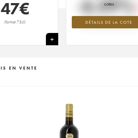
-6.09%
47
€
cotes
Tendance à la baisse du millésime
(format 75cl)
DÉTAILS DE LA COTE
2004 en 2026 par rapport à 202
+
IS EN VENTE