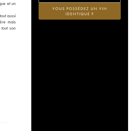
que et un
VOUS POSSÉDEZ UN VIN
IDENTIQUE ?
out aussi
tère mais
 tout son