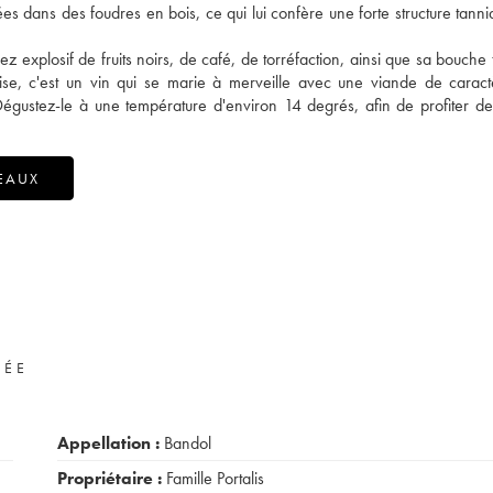
 dans des foudres en bois, ce qui lui confère une forte structure tanni
explosif de fruits noirs, de café, de torréfaction, ainsi que sa bouche t
ise, c'est un vin qui se marie à merveille avec une viande de carac
ustez-le à une température d'environ 14 degrés, afin de profiter de
EAUX
VÉE
Appellation :
Bandol
Propriétaire :
Famille Portalis