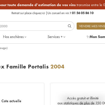
 pour toute demande d’estimation de vos vins
transmise entre le 
Retrait sur place
cliquez ici
|
Un conseil en vin ?
01 56 05 86 10
VENDRE MES VINS
Nos enchères
Services +
✨
Mon Som
Rouge)
 Famille Portalis
2004
Accès gratuit et illimité
Tendance actuelle de la cote
Cote actuelle
aux statistiques de plus de 150 