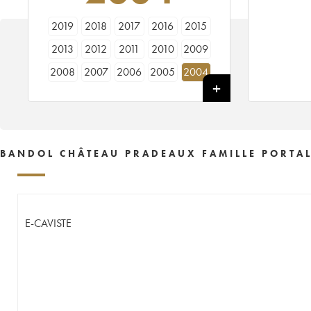
2019
2018
2017
2016
2015
2013
2012
2011
2010
2009
2008
2007
2006
2005
2004
2003
2002
2001
2000
1999
1998
1997
1996
1995
1994
1993
1992
1991
1990
1989
BANDOL CHÂTEAU PRADEAUX FAMILLE PORTAL
1988
1987
1986
1985
1984
1983
1982
1980
1979
1976
1975
1974
1969
1967
1966
E-CAVISTE
1964
1962
1961
----