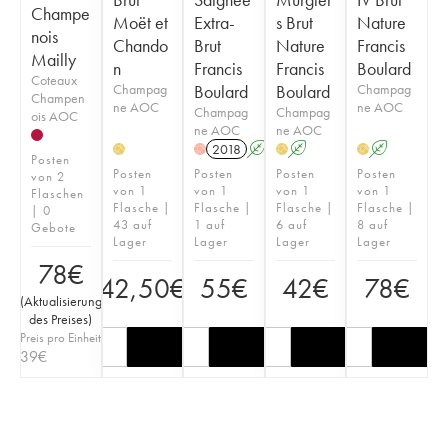
Champe
Moët et
Extra-
s Brut
Nature
nois
Chando
Brut
Nature
Francis
Mailly
n
Francis
Francis
Boulard
Coteaux
Champag
Boulard
Boulard
Champag
Champen
ne AOC
ne AOC
Champag
Champag
ois AOC
ne AOC
ne AOC
2018
A
A
A
H
H
H
H
Posten
Posten
Posten
Posten
Posten
von 2
von 1
von 1
von 1
von 1
Flaschen
Flasche |
Flasche |
Flasche |
Flasche |
| 0
43 auf
1 auf
6 auf
8 auf
Gebote
Lager
Lager
Lager
Lager
78
€
42,50
€
55
€
42
€
78
€
(
Aktualisierung
des Preises
)
Preis pro Einheit
39
€