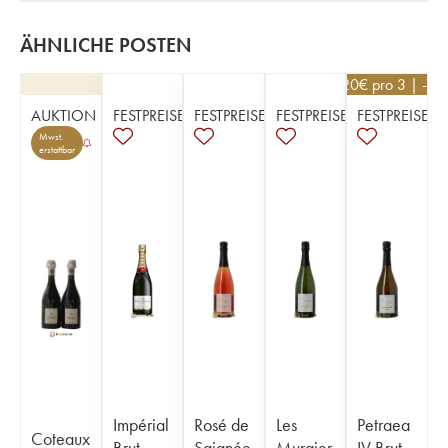
ÄHNLICHE POSTEN
70,20
€
pro 3 | -10
AUKTION
FESTPREISE
FESTPREISE
FESTPREISE
FESTPREISE
Mwst.
erstattbar
Impérial
Rosé de
Les
Petraea
Coteaux
Brut
Saignée
Murgier
IV Brut