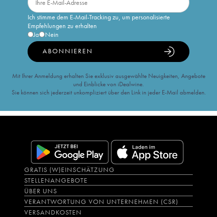
Ich stimme dem E-Mail-Tracking zu, um personalisierte
Empfehlungen zu erhalten
Ja
Nein
ABONNIEREN
Mit Ihrer Anmeldung erhalten Sie exklusiv ausgewählte Neuigkeiten, Angebote
und Einblicke von iDealwine.
Sie können sich jederzeit unkompliziert über den Link in jeder E-Mail abmelden.
GRATIS (W)EINSCHÄTZUNG
STELLENANGEBOTE
ÜBER UNS
VERANTWORTUNG VON UNTERNEHMEN (CSR)
VERSANDKOSTEN