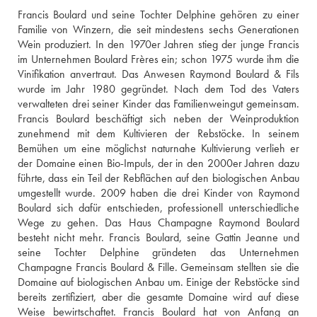
Francis Boulard und seine Tochter Delphine gehören zu einer 
Familie von Winzern, die seit mindestens sechs Generationen 
Wein produziert. In den 1970er Jahren stieg der junge Francis 
im Unternehmen Boulard Frères ein; schon 1975 wurde ihm die 
Vinifikation anvertraut. Das Anwesen Raymond Boulard & Fils 
wurde im Jahr 1980 gegründet. Nach dem Tod des Vaters 
verwalteten drei seiner Kinder das Familienweingut gemeinsam. 
Francis Boulard beschäftigt sich neben der Weinproduktion 
zunehmend mit dem Kultivieren der Rebstöcke. In seinem 
Bemühen um eine möglichst naturnahe Kultivierung verlieh er 
der Domaine einen Bio-Impuls, der in den 2000er Jahren dazu 
führte, dass ein Teil der Rebflächen auf den biologischen Anbau 
umgestellt wurde. 2009 haben die drei Kinder von Raymond 
Boulard sich dafür entschieden, professionell unterschiedliche 
Wege zu gehen. Das Haus Champagne Raymond Boulard 
besteht nicht mehr. Francis Boulard, seine Gattin Jeanne und 
seine Tochter Delphine gründeten das Unternehmen 
Champagne Francis Boulard & Fille. Gemeinsam stellten sie die 
Domaine auf biologischen Anbau um. Einige der Rebstöcke sind 
bereits zertifiziert, aber die gesamte Domaine wird auf diese 
Weise bewirtschaftet. Francis Boulard hat von Anfang an 