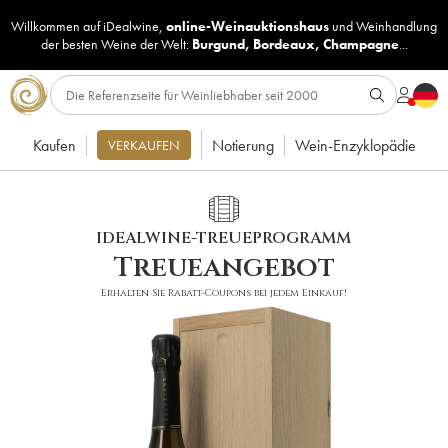
Willkommen auf iDealwine,
online-Weinauktionshaus
und
Weinhandlung
der besten Weine der Welt:
Burgund
,
Bordeaux
,
Champagne
...
Kaufen
Notierung
Wein-Enzyklopädie
VERKAUFEN
IDEALWINE-TREUEPROGRAMM
Treueangebot
Erhalten Sie Rabatt-Coupons bei jedem Einkauf!