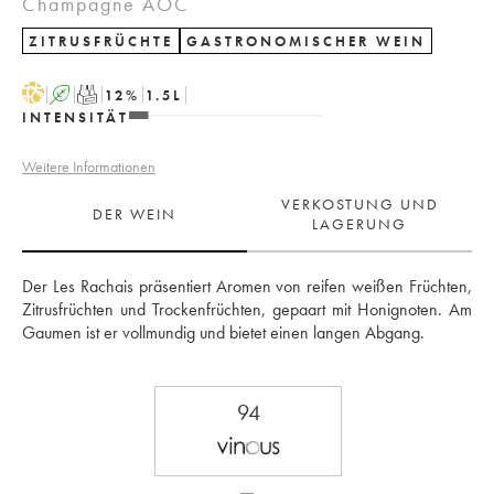
Champagne AOC
ZITRUSFRÜCHTE
GASTRONOMISCHER WEIN
H
A
T
12
%
1.5
L
INTENSITÄT
Weitere Informationen
VERKOSTUNG UND
DER WEIN
LAGERUNG
Der Les Rachais präsentiert Aromen von reifen weißen Früchten, 
Zitrusfrüchten und Trockenfrüchten, gepaart mit Honignoten. Am 
Gaumen ist er vollmundig und bietet einen langen Abgang.
94