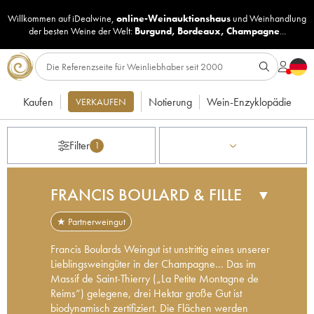
Willkommen auf iDealwine,
online-Weinauktionshaus
und
Weinhandlung
der besten Weine der Welt:
Burgund
,
Bordeaux
,
Champagne
...
Kaufen
Notierung
Wein-Enzyklopädie
VERKAUFEN
Filter
1
FRANCIS BOULARD & FILLE
▼
★ Partnerweingut
Francis Boulards Weingut ist unstrittig eines unserer
Lieblingsweingüter in der Champagne... Das im
Massif de Saint-Thierry („La Petite Montagne de
Reims“) gelegene, drei Hektar große Gut ist
biodynamisch zertifiziert. Die Flächen werden