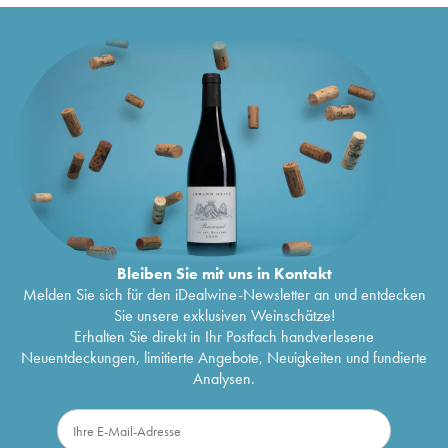
Noir et Blanc Extra-Brut Francis Boulard
58
€
Nature Blanc de Blancs Brut Francis Boulard
56
€
Les Rachais Francis Boulard
77
€
Blanc de Blancs Extra-Brut Francis Boulard
61
€
Les Murgiers Pur Meunier Extra-Brut Francis
53
€
Boulard
Blanc de Blancs Vieilles Vignes Extra-Brut
63
€
Francis Boulard
Pétraéa II Francis Boulard
69
€
Rosé de Saignée Extra-Brut Francis Boulard
45
€
Coteaux Champenois Francis Boulard
55
€
Pétraéa III Francis Boulard
60
€
Bleiben Sie mit uns in Kontakt
Melden Sie sich für den iDealwine-Newsletter an und entdecken
Sie unsere exklusiven Weinschätze!
Erhalten Sie direkt in Ihr Postfach handverlesene
Neuentdeckungen, limitierte Angebote, Neuigkeiten und fundierte
Analysen.