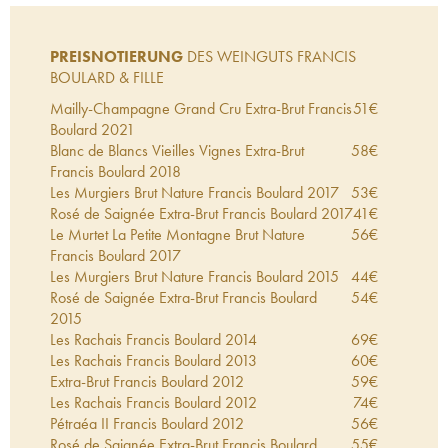
PREISNOTIERUNG
DES WEINGUTS FRANCIS
BOULARD & FILLE
Mailly-Champagne Grand Cru Extra-Brut Francis
51
€
Boulard
2021
Blanc de Blancs Vieilles Vignes Extra-Brut
58
€
Francis Boulard
2018
Les Murgiers Brut Nature Francis Boulard
2017
53
€
Rosé de Saignée Extra-Brut Francis Boulard
2017
41
€
Le Murtet La Petite Montagne Brut Nature
56
€
Francis Boulard
2017
Les Murgiers Brut Nature Francis Boulard
2015
44
€
Rosé de Saignée Extra-Brut Francis Boulard
54
€
2015
Les Rachais Francis Boulard
2014
69
€
Les Rachais Francis Boulard
2013
60
€
Extra-Brut Francis Boulard
2012
59
€
Les Rachais Francis Boulard
2012
74
€
Pétraéa II Francis Boulard
2012
56
€
Rosé de Saignée Extra-Brut Francis Boulard
55
€