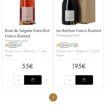
Rosé de Saignée Extra-Brut
Les Rachais Francis Boulard
Francis Boulard
Champagne AOC
Champagne AOC
2018
A
2014
A
T
H
H
Posten von 1 Flasche | 1 auf
Posten von 1 Magnum | 3 auf
Lager
Lager
55
€
195
€
1