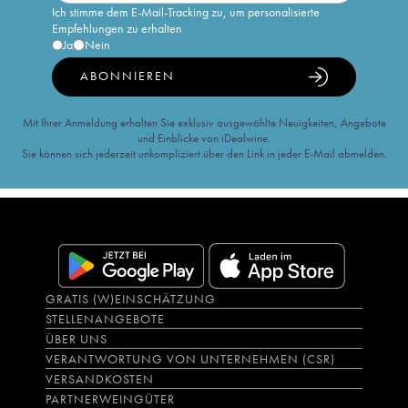
Ich stimme dem E-Mail-Tracking zu, um personalisierte
Empfehlungen zu erhalten
Ja
Nein
ABONNIEREN
Mit Ihrer Anmeldung erhalten Sie exklusiv ausgewählte Neuigkeiten, Angebote
und Einblicke von iDealwine.
Sie können sich jederzeit unkompliziert über den Link in jeder E-Mail abmelden.
GRATIS (W)EINSCHÄTZUNG
STELLENANGEBOTE
ÜBER UNS
VERANTWORTUNG VON UNTERNEHMEN (CSR)
VERSANDKOSTEN
PARTNERWEINGÜTER