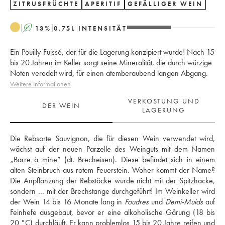
ZITRUSFRÜCHTE
APERITIF
GEFÄLLIGER WEIN
A
13
%
0.75
L
INTENSITÄT
Ein Pouilly-Fuissé, der für die Lagerung konzipiert wurde! Nach 15
bis 20 Jahren im Keller sorgt seine Mineralität, die durch würzige
Noten veredelt wird, für einen atemberaubend langen Abgang.
Weitere Informationen
VERKOSTUNG UND
DER WEIN
LAGERUNG
Die Rebsorte Sauvignon, die für diesen Wein verwendet wird, 
wächst auf der neuen Parzelle des Weinguts mit dem Namen 
„Barre à mine“ (dt. Brecheisen). Diese befindet sich in einem 
alten Steinbruch aus rotem Feuerstein. Woher kommt der Name? 
Die Anpflanzung der Rebstöcke wurde nicht mit der Spitzhacke, 
sondern ... mit der Brechstange durchgeführt! Im Weinkeller wird 
der Wein 14 bis 16 Monate lang in 
Foudres
 und 
Demi-Muids
 auf 
Feinhefe ausgebaut, bevor er eine alkoholische Gärung (18 bis 
20 °C) durchläuft. Er kann problemlos 15 bis 20 Jahre reifen und 