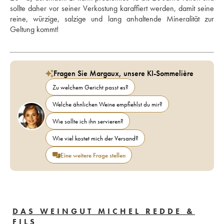
sollte daher vor seiner Verkostung karaffiert werden, damit seine 
reine, würzige, salzige und lang anhaltende Mineralität zur 
Geltung kommt!
Fragen Sie Margaux, unsere KI-Sommelière
Zu welchem Gericht passt es?
Welche ähnlichen Weine empfiehlst du mir?
Wie sollte ich ihn servieren?
Wie viel kostet mich der Versand?
Eine weitere Frage stellen
DAS WEINGUT MICHEL REDDE &
FILS