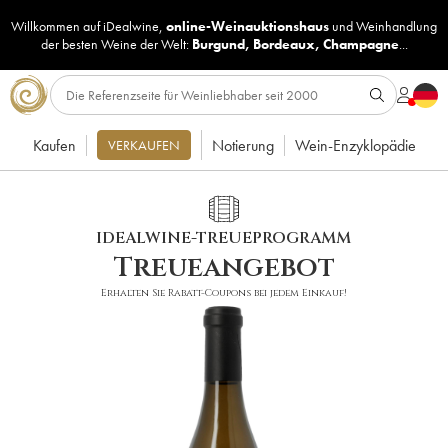
Willkommen auf iDealwine,
online-Weinauktionshaus
und
Weinhandlung
der besten Weine der Welt:
Burgund
,
Bordeaux
,
Champagne
...
Kaufen
Notierung
Wein-Enzyklopädie
VERKAUFEN
IDEALWINE-TREUEPROGRAMM
Treueangebot
Erhalten Sie Rabatt-Coupons bei jedem Einkauf!