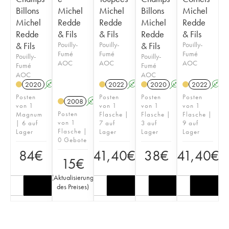
Billons
Michel
Michel
Billons
Michel
Michel
Redde
Redde
Michel
Redde
Redde
& Fils
& Fils
Redde
& Fils
& Fils
Pouilly-
Pouilly-
& Fils
Pouilly-
Fumé
Fumé
Fumé
Pouilly-
Pouilly-
AOC
AOC
AOC
Fumé
Fumé
AOC
AOC
2020
A
2022
A
2020
A
2022
A
Posten
Posten
Posten
Posten
2008
A
von 1
von 1
von 1
von 1
Posten
Magnum
Flasche |
Flasche |
Flasche |
von 1
| 6 auf
7 auf
3 auf
9 auf
Flasche |
Lager
Lager
Lager
Lager
0 Gebote
84
€
41,40
€
38
€
41,40
€
15
€
(
Aktualisierung
des Preises
)