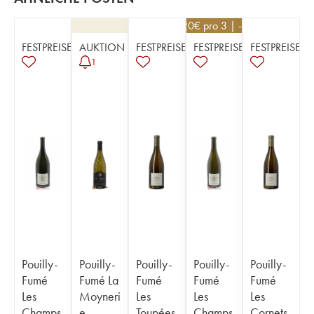
34,20
€
pro 3 | -10%
FESTPREISE
AUKTION
FESTPREISE
FESTPREISE
FESTPREISE
1
Pouilly-
Pouilly-
Pouilly-
Pouilly-
Pouilly-
Fumé
Fumé La
Fumé
Fumé
Fumé
Les
Moyneri
Les
Les
Les
Champs
e
Toupées
Champs
Cornets