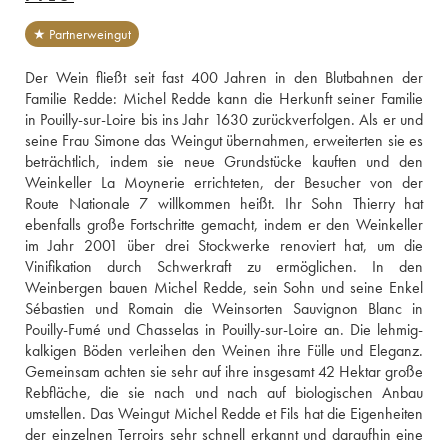
★ Partnerweingut
Der Wein fließt seit fast 400 Jahren in den Blutbahnen der 
Familie Redde: Michel Redde kann die Herkunft seiner Familie 
in Pouilly-sur-Loire bis ins Jahr 1630 zurückverfolgen. Als er und 
seine Frau Simone das Weingut übernahmen, erweiterten sie es 
beträchtlich, indem sie neue Grundstücke kauften und den 
Weinkeller La Moynerie errichteten, der Besucher von der 
Route Nationale 7 willkommen heißt. Ihr Sohn Thierry hat 
ebenfalls große Fortschritte gemacht, indem er den Weinkeller 
im Jahr 2001 über drei Stockwerke renoviert hat, um die 
Vinifikation durch Schwerkraft zu ermöglichen. In den 
Weinbergen bauen Michel Redde, sein Sohn und seine Enkel 
Sébastien und Romain die Weinsorten Sauvignon Blanc in 
Pouilly-Fumé und Chasselas in Pouilly-sur-Loire an. Die lehmig-
kalkigen Böden verleihen den Weinen ihre Fülle und Eleganz. 
Gemeinsam achten sie sehr auf ihre insgesamt 42 Hektar große 
Rebfläche, die sie nach und nach auf biologischen Anbau 
umstellen. Das Weingut Michel Redde et Fils hat die Eigenheiten 
der einzelnen Terroirs sehr schnell erkannt und daraufhin eine 