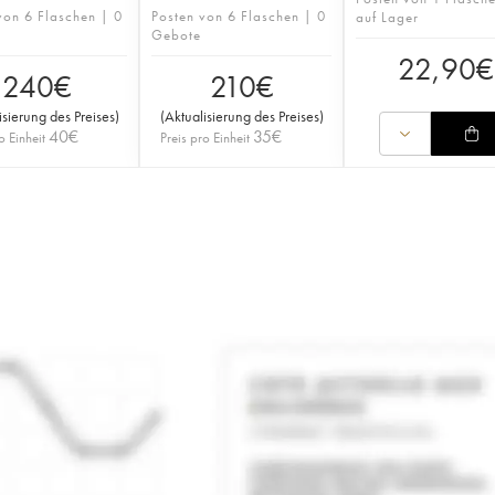
von 6 Flaschen | 0
Posten von 6 Flaschen | 0
auf Lager
Gebote
22,90
€
240
€
210
€
isierung des Preises
)
(
Aktualisierung des Preises
)
40
€
35
€
o Einheit
Preis pro Einheit