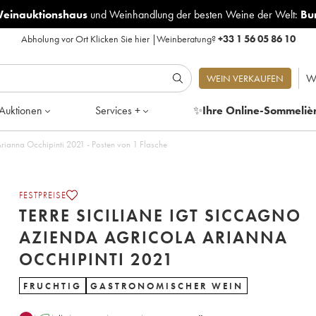
Weinauktionshaus
und
Weinhandlung der besten Weine der Welt:
Bu
Abholung vor Ort
Klicken Sie hier
|
Weinberatung?
+33 1 56 05 86 10
W
WEIN VERKAUFEN
Auktionen
Services +
✨
Ihre Online-Sommeliè
Terre Siciliane IGT Siccagno Azienda Agricola Arianna Occhipinti 2021 - Posten von 1 Flasche
FESTPREISE
TERRE SICILIANE IGT SICCAGNO
AZIENDA AGRICOLA ARIANNA
OCCHIPINTI 2021
FRUCHTIG
GASTRONOMISCHER WEIN