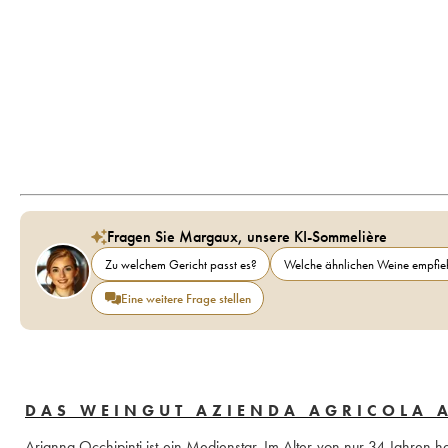
Fragen Sie Margaux, unsere KI-Sommelière
Zu welchem Gericht passt es?
Welche ähnlichen Weine empfieh
Eine weitere Frage stellen
DAS WEINGUT AZIENDA AGRICOLA 
Arianna Occhipinti ist ein Medienstar. Im Alter von nur 34 Jahren h