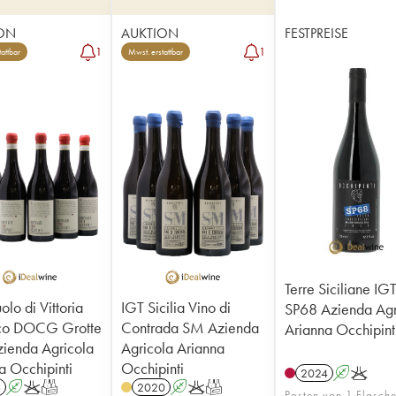
ON
AUKTION
FESTPREISE
1
1
attbar
Mwst. erstattbar
Terre Siciliane IG
lo di Vittoria
IGT Sicilia Vino di
SP68 Azienda Agr
ico DOCG Grotte
Contrada SM Azienda
Arianna Occhipint
zienda Agricola
Agricola Arianna
a Occhipinti
Occhipinti
2024
A
K
6
A
K
T
2020
A
K
T
Posten von 1 Flasch