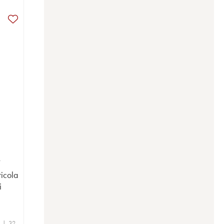
T
icola
i
e | 32