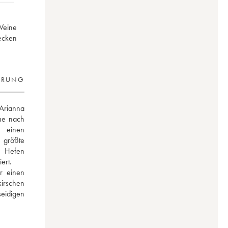
 Weine
decken
ERUNG
Arianna 
e nach 
 einen 
 größte 
 Hefen 
ert. 
 einen 
rschen 
eidigen 