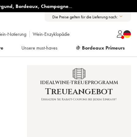
rgund
,
Bordeaux
,
Champagne
...
Die Preise gelten für die Lieferung nach:
ein-Notierung
Wein-Enzyklopädie
re
Unsere must-haves
🍇
Bordeaux Primeurs
IDEALWINE-TREUEPROGRAMM
Treueangebot
Erhalten Sie Rabatt-Coupons bei jedem Einkauf!