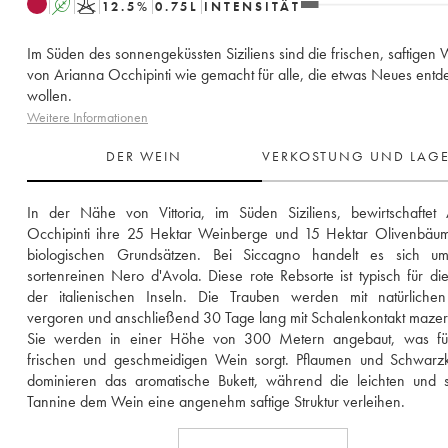
A
K
12.5
%
0.75
L
INTENSITÄT
Im Süden des sonnengeküssten Siziliens sind die frischen, saftigen
von Arianna Occhipinti wie gemacht für alle, die etwas Neues ent
wollen.
Weitere Informationen
DER WEIN
VERKOSTUNG UND LAG
In der Nähe von Vittoria, im Süden Siziliens, bewirtschaftet 
Occhipinti ihre 25 Hektar Weinberge und 15 Hektar Olivenbäum
biologischen Grundsätzen. Bei Siccagno handelt es sich um
sortenreinen Nero d'Avola. Diese rote Rebsorte ist typisch für die
der italienischen Inseln. Die Trauben werden mit natürlichen
vergoren und anschließend 30 Tage lang mit Schalenkontakt mazeri
Sie werden in einer Höhe von 300 Metern angebaut, was für
frischen und geschmeidigen Wein sorgt. Pflaumen und Schwarzki
dominieren das aromatische Bukett, während die leichten und s
Tannine dem Wein eine angenehm saftige Struktur verleihen.