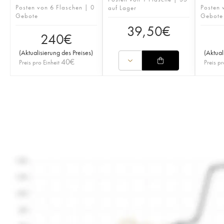
Posten von 6 Flaschen | 0
Posten 
auf Lager
Gebote
Gebote
39,50
€
240
€
(
Aktualisierung des Preises
)
(
Aktual
40
€
Preis pro Einheit
Preis pr