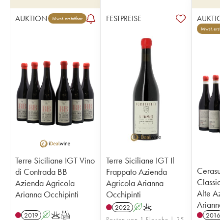
AUKTION
FESTPREISE
AUKTI
Mwst. erstattbar
Mwst. erst
Terre Siciliane IGT Vino
Terre Siciliane IGT Il
Cerasuo
di Contrada BB
Frappato Azienda
Class
Azienda Agricola
Agricola Arianna
Alte A
Arianna Occhipinti
Occhipinti
Ariann
2022
A
K
2019
A
K
T
201
Posten von 1 Flasche | 35