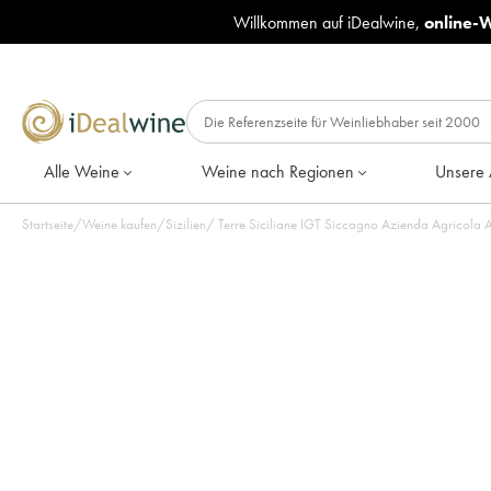
Willkommen auf iDealwine,
online-
Alle Weine
Weine nach Regionen
Unsere 
Startseite
/
Weine kaufen
/
Sizilien
/