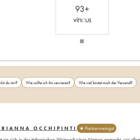
93+
lst du mir?
Wie sollte ich ihn servieren?
Wie viel kostet mich der Versand?
ARIANNA OCCHIPINTI
★ Partnerweingut
at sie sich in der italienischen Weinwelt einen Namen gemacht, vor allem