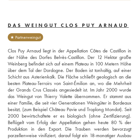
DAS WEINGUT CLOS PUY ARNAUD
★ Partnerweingut
Clos Puy Arnaud liegt in der Appellation Côtes de Castillon in 
der Nähe des Dorfes Belvès-Castillon. Der 12 Hektar große 
Weinberg befindet sich auf einem Plateau in 100 Metern Höhe 
über dem Tal der Dordogne. Der Boden ist tonhaltig, auf einer 
Schicht aus Asterienkalk. Die Fläche schließt geologisch an die 
besten Plateau-Terroirs von Saint-Émilion an, wo die Mehrheit 
der Grands Crus Classés angesiedelt ist. Im Jahr 2000 wurde 
das Weingut von Thierry Valette übernommen. Er stammt aus 
einer Familie, die seit vier Generationen Weingüter in Bordeaux 
besitzt, (zum Beispiel Château Pavie und Troplong Mondot). Seit 
2000 bewirtschaftete er es biologisch (ohne Zertifizierung). 
Beflügelt vom Erfolg der Appellation gehen heute 80 % der 
Produktion in den Export. Die Trauben werden bevorzugt 
parzellenweise vinifiziert, darauf folgt ein 18-monatiger Ausbau 