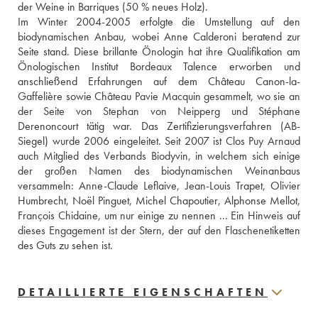
der Weine in Barriques (50 % neues Holz).
Im Winter 2004-2005 erfolgte die Umstellung auf den 
biodynamischen Anbau, wobei Anne Calderoni beratend zur 
Seite stand. Diese brillante Önologin hat ihre Qualifikation am 
Önologischen Institut Bordeaux Talence erworben und 
anschließend Erfahrungen auf dem Château Canon-la-
Gaffelière sowie Château Pavie Macquin gesammelt, wo sie an 
der Seite von Stephan von Neipperg und Stéphane 
Derenoncourt tätig war. Das Zertifizierungsverfahren (AB-
Siegel) wurde 2006 eingeleitet. Seit 2007 ist Clos Puy Arnaud 
auch Mitglied des Verbands Biodyvin, in welchem sich einige 
der großen Namen des biodynamischen Weinanbaus 
versammeln: Anne-Claude Leflaive, Jean-Louis Trapet, Olivier 
Humbrecht, Noël Pinguet, Michel Chapoutier, Alphonse Mellot, 
François Chidaine, um nur einige zu nennen ... Ein Hinweis auf 
dieses Engagement ist der Stern, der auf den Flaschenetiketten 
des Guts zu sehen ist.
DETAILLIERTE EIGENSCHAFTEN