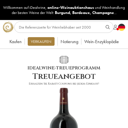
Willkommen auf iDealwine,
online-Weinauktionshaus
und
Weinhandlung
der besten Weine der Welt:
Burgund
,
Bordeaux
,
Champagne
...
Kaufen
Notierung
Wein-Enzyklopädie
VERKAUFEN
IDEALWINE-TREUEPROGRAMM
Treueangebot
Erhalten Sie Rabatt-Coupons bei jedem Einkauf!