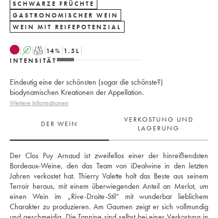
SCHWARZE FRÜCHTE
GASTRONOMISCHER WEIN
WEIN MIT REIFEPOTENZIAL
A
T
14
%
1.5
L
INTENSITÄT
Eindeutig eine der schönsten (sogar die schönste?)
biodynamischen Kreationen der Appellation.
Weitere Informationen
VERKOSTUNG UND
DER WEIN
LAGERUNG
Der Clos Puy Arnaud ist zweifellos einer der hinreißendsten 
Bordeaux-Weine, den das Team von iDealwine in den letzten 
Jahren verkostet hat. Thierry Valette holt das Beste aus seinem 
Terroir heraus, mit einem überwiegenden Anteil an Merlot, um 
einen Wein im „Rive-Droite-Stil“ mit wunderbar lieblichem 
Charakter zu produzieren. Am Gaumen zeigt er sich vollmundig 
und geschmeidig. Die Tannine sind selbst bei einer Verkostung in 