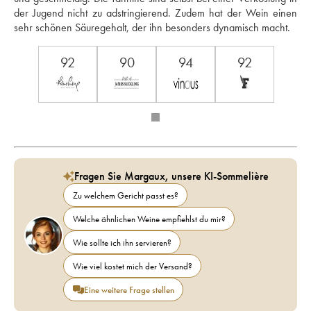
der Jugend nicht zu adstringierend. Zudem hat der Wein einen 
sehr schönen Säuregehalt, der ihn besonders dynamisch macht.
92
90
94
92
Fragen Sie Margaux, unsere KI-Sommelière
Zu welchem Gericht passt es?
Welche ähnlichen Weine empfiehlst du mir?
Wie sollte ich ihn servieren?
Wie viel kostet mich der Versand?
Eine weitere Frage stellen