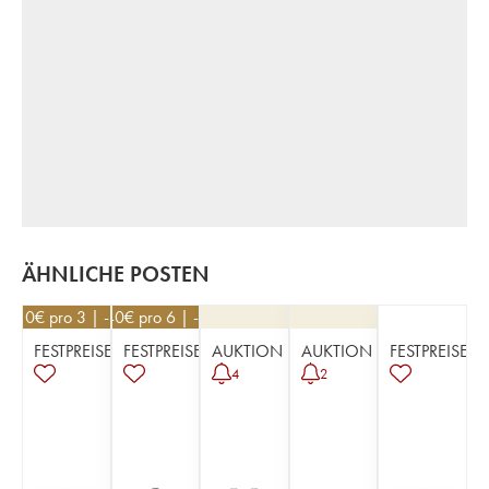
ÄHNLICHE POSTEN
53,10
€
pro 3 | -10%
23,40
€
pro 6 | -10%
FESTPREISE
FESTPREISE
AUKTION
AUKTION
FESTPREISE
4
2