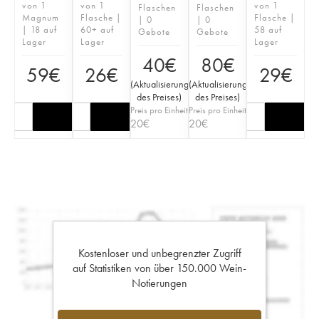
von 1
von 1
von 1
Flaschen
Flaschen
Magnum
Flasche |
Flasche |
| 0
| 0
| 18 auf
60+ auf
58 auf
Gebote
Gebote
Lager
Lager
Lager
40
€
80
€
59
€
26
€
29
€
(
Aktualisierung
(
Aktualisierung
des Preises
)
des Preises
)
Preis pro Einheit
Preis pro Einheit
20
€
20
€
Kostenloser und unbegrenzter Zugriff
auf Statistiken von über 150.000 Wein-
Notierungen