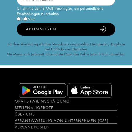
Ich stimme dem E-Mail-Tracking zu, um personalisierte
Empfehlungen zu erhalten
Ja
Nein
ABONNIEREN
Mit Ihrer Anmeldung erhalten Sie exklusiv ausgewählte Neuigkeiten, Angebote
und Einblicke von iDealwine.
Sie können sich jederzeit unkompliziert über den Link in jeder E-Mail abmelden.
GRATIS (W)EINSCHÄTZUNG
STELLENANGEBOTE
ÜBER UNS
VERANTWORTUNG VON UNTERNEHMEN (CSR)
VERSANDKOSTEN