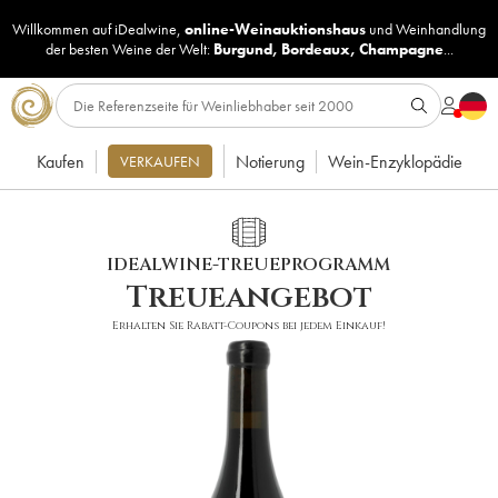
Willkommen auf iDealwine,
online-Weinauktionshaus
und
Weinhandlung
der besten Weine der Welt:
Burgund
,
Bordeaux
,
Champagne
...
Kaufen
Notierung
Wein-Enzyklopädie
VERKAUFEN
IDEALWINE-TREUEPROGRAMM
Treueangebot
Erhalten Sie Rabatt-Coupons bei jedem Einkauf!