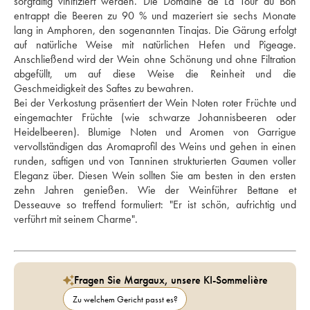
sorgfältig vinifiziert werden. Die Domaine de La Tour du Bon 
entrappt die Beeren zu 90 % und mazeriert sie sechs Monate 
lang in Amphoren, den sogenannten Tinajas. Die Gärung erfolgt 
auf natürliche Weise mit natürlichen Hefen und Pigeage. 
Anschließend wird der Wein ohne Schönung und ohne Filtration 
abgefüllt, um auf diese Weise die Reinheit und die 
Geschmeidigkeit des Saftes zu bewahren. 
Bei der Verkostung präsentiert der Wein Noten roter Früchte und 
eingemachter Früchte (wie schwarze Johannisbeeren oder 
Heidelbeeren). Blumige Noten und Aromen von Garrigue 
vervollständigen das Aromaprofil des Weins und gehen in einen 
runden, saftigen und von Tanninen strukturierten Gaumen voller 
Eleganz über. Diesen Wein sollten Sie am besten in den ersten 
zehn Jahren genießen. Wie der Weinführer Bettane et 
Desseauve so treffend formuliert: "Er ist schön, aufrichtig und 
verführt mit seinem Charme".
Fragen Sie Margaux, unsere KI-Sommelière
Zu welchem Gericht passt es?