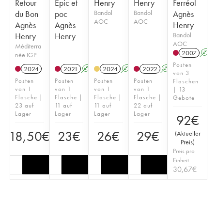
Retour
Epic et
Henry
Henry
Ferréol
du Bon
poc
Bandol
Bandol
Agnès
AOC
AOC
Agnès
Agnès
Henry
Henry
Henry
Bandol
AOC
Méditerra
2007
A
née IGP
Posten
2024
2021
A
K
2024
A
S
2022
A
S
von 3
Posten
Posten
Posten
Posten
Flaschen
von 1
von 1
von 1
von 1
| 13
Flasche |
Flasche |
Flasche |
Flasche |
Gebote
23 auf
11 auf
11 auf
22 auf
Lager
Lager
Lager
Lager
92
€
18,50
€
23
€
26
€
29
€
(
Aktueller
Preis
)
Preis pro
Einheit
30,67
€