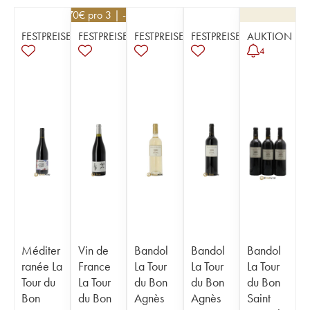
20,70
€
pro 3 | -10%
FESTPREISE
FESTPREISE
FESTPREISE
FESTPREISE
AUKTION
4
Méditer
Vin de
Bandol
Bandol
Bandol
ranée La
France
La Tour
La Tour
La Tour
Tour du
La Tour
du Bon
du Bon
du Bon
Bon
du Bon
Agnès
Agnès
Saint