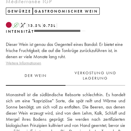
Méditerranée IGP
GEWÜRZE
GASTRONOMISCHER WEIN
A
S
13.5
%
0.75
L
INTENSITÄT
Dieser Wein ist genau das Gegenteil eines Bandol: Er bietet eine
frische Fruchtigkeit, die auf die Tonkrüge zurückzuführen ist, in
denen er viele Monate lang ruht.
Weitere Informationen
VERKOSTUNG UND
DER WEIN
LAGERUNG
Monastrell ist die südländische Rebsorte schlechthin. Es handelt 
sich um eine "kapriziöse" Sorte, die spät reift und Wärme und 
Sonne benötigt, um sich voll zu entfalten. Die Beeren, aus denen 
dieser Wein erzeugt wird, sind von dem Lehm, Kalk, Schluff und 
Mergel ihres Bodens geprägt. Sie werden nach zertifizierten 
biologischen Prinzipien kultiviert und von Hand geerntet, bevor sie 