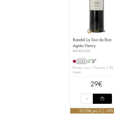
Bandol La Tour du Bon
Agnès Henry
Bandol AOC
2022
A
S
Posten von 1 Flasche | 22
Lager
29
€
20,70
€
pro 3 | -10%