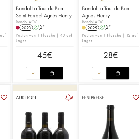
Bandol La Tour du Bon
Bandol La Tour du Bon
Saint Ferréol Agnès Henry
Agnès Henry
Bandol AOC
Bandol AOC
2023
A
S
2025
A
S
 auf
Posten von 1 Flasche | 43 auf
Posten von 1 Flasche | 12 auf
Lager
Lager
45
€
28
€
AUKTION
FESTPREISE
6