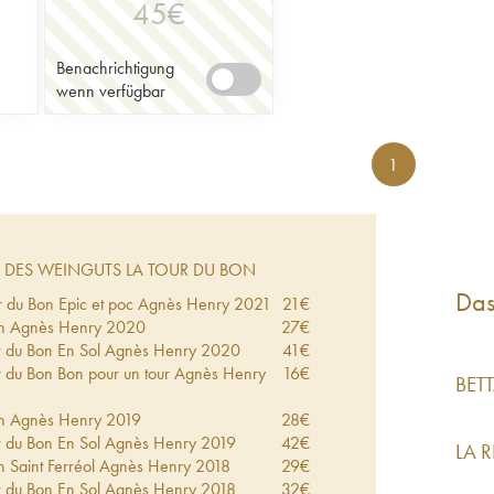
45
€
Benachrichtigung
wenn verfügbar
1
DES WEINGUTS LA TOUR DU BON
Das
r du Bon Epic et poc Agnès Henry
2021
21
€
on Agnès Henry
2020
27
€
r du Bon En Sol Agnès Henry
2020
41
€
r du Bon Bon pour un tour Agnès Henry
16
€
BET
on Agnès Henry
2019
28
€
r du Bon En Sol Agnès Henry
2019
42
€
LA 
n Saint Ferréol Agnès Henry
2018
29
€
r du Bon En Sol Agnès Henry
2018
32
€