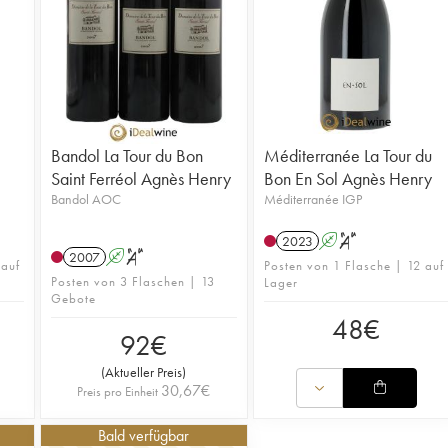
Bandol La Tour du Bon
Méditerranée La Tour du
Saint Ferréol Agnès Henry
Bon En Sol Agnès Henry
Bandol AOC
Méditerranée IGP
2023
A
S
2007
A
S
 auf
Posten von 1 Flasche | 12 auf
Posten von 3 Flaschen | 13
Lager
Gebote
48
€
92
€
(
Aktueller Preis
)
30,67
€
Preis pro Einheit
Bald verfügbar