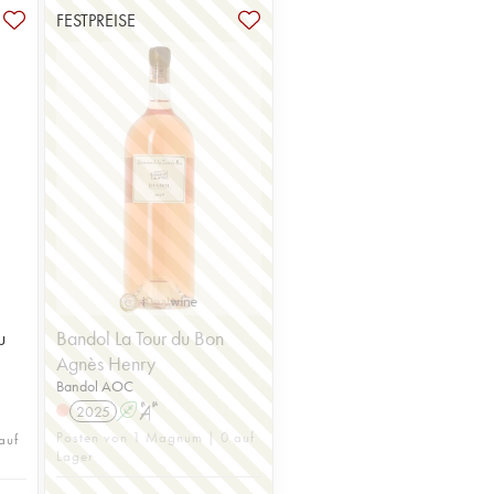
FESTPREISE
u
Bandol La Tour du Bon
Agnès Henry
Bandol AOC
2025
A
S
Posten von 1 Magnum | 0 auf
auf
Lager