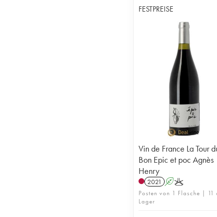
FESTPREISE
Vin de France La Tour d
Bon Epic et poc Agnès
Henry
2021
A
K
Posten von 1 Flasche | 11 
Lager