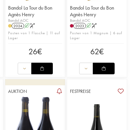
Bandol La Tour du Bon
Bandol La Tour du Bon
Agnès Henry
Agnès Henry
Bandol AOC
Bandol AOC
2024
A
S
2023
A
S
Posten von 1 Flasche | 11 auf
Posten von 1 Magnum | 6 auf
Lager
Lager
26
€
62
€
AUKTION
FESTPREISE