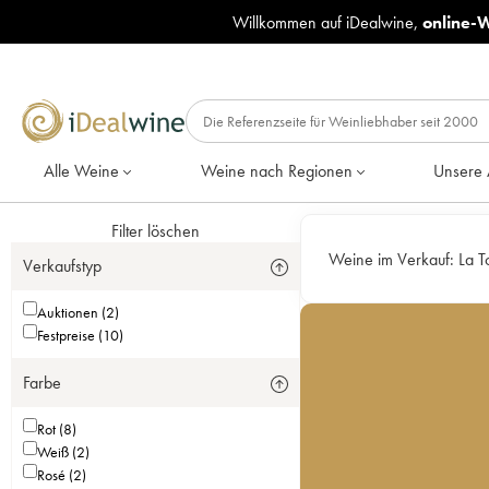
Willkommen auf iDealwine,
online-
Alle Weine
Weine nach Regionen
Unsere 
Filter löschen
Weine im Verkauf:
La T
Verkaufstyp
Auktionen (2)
Festpreise (10)
Farbe
Rot (8)
Weiß (2)
Rosé (2)