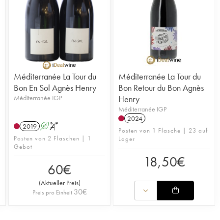
Méditerranée La Tour du
Méditerranée La Tour du
Bon En Sol Agnès Henry
Bon Retour du Bon Agnès
Méditerranée IGP
Henry
Méditerranée IGP
2024
2019
A
S
Posten von 1 Flasche | 23 auf
Posten von 2 Flaschen | 1
Lager
Gebot
18,50
€
60
€
(
Aktueller Preis
)
30
€
Preis pro Einheit