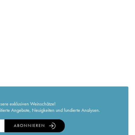
nsere exklusiven Weinschätze!
itierte Angebote, Neuigkeiten und fundierte Analysen.
ABONNIEREN