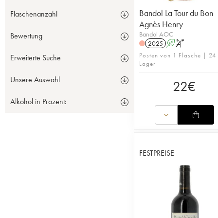
Bandol La Tour du Bon
Flaschenanzahl
Agnès Henry
Bandol AOC
Bewertung
2025
A
S
Posten von 1 Flasche | 24
Erweiterte Suche
Lager
Unsere Auswahl
22
€
Alkohol in Prozent:
FESTPREISE