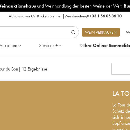
Weinauktionshaus
und
Weinhandlung der besten Weine der Welt:
Bu
Abholung vor Ort
Klicken Sie hier
|
Weinberatung?
+33 1 56 05 86 10
W
WEIN VERKAUFEN
Auktionen
Services +
✨
Ihre Online-Sommeliè
our du Bon
|
12 Ergebnisse
LA T
La Tour d
La Tour d
Schutz de
Schutz de
sich ist 
sich ist 
Bepflanzu
Bepflanz
Hoquard d
Hoquard 