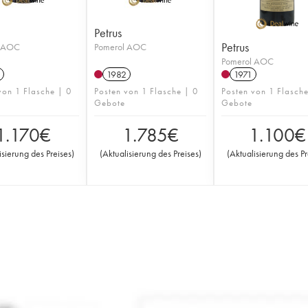
Petrus
Petrus
l AOC
Pomerol AOC
Pomerol AOC
1982
1971
von 1 Flasche | 0
Posten von 1 Flasche | 0
Posten von 1 Flasch
Gebote
Gebote
1.170
€
1.785
€
1.100
€
isierung des Preises
)
(
Aktualisierung des Preises
)
(
Aktualisierung des Pr