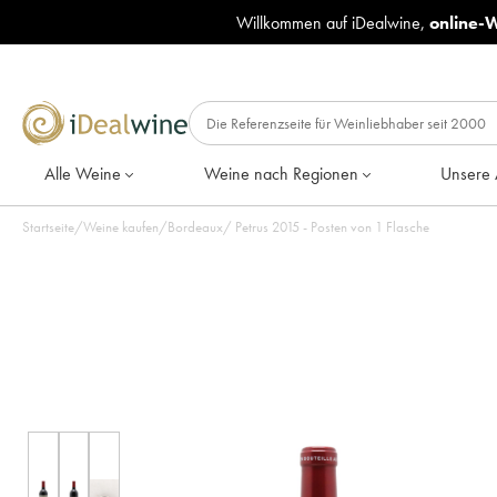
Willkommen auf iDealwine,
online-
Alle Weine
Weine nach Regionen
Unsere 
Startseite
/
Weine kaufen
/
Bordeaux
/
Petrus 2015 - Posten von 1 Flasche