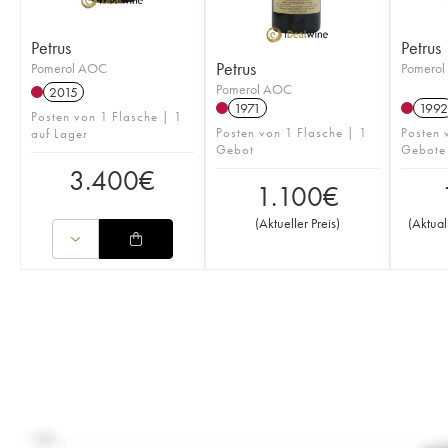
Petrus
Petrus
Petrus
Pomerol AOC
Pomero
Pomerol AOC
2015
1971
1992
Posten von 1 Flasche | 1
Posten von 1 Flasche | 1
Posten 
auf Lager
Gebot
Gebote
3.400
€
1.100
€
(
Aktueller Preis
)
(
Aktual