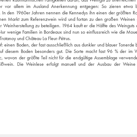
er vor allem im Ausland Anerkennung entgegen: So zieren etwa be
afel. In den 1960er Jahren nennen die Kennedys ihn einen der größten Ro
chen Markt zum Referenzwein wird und fortan zu den großen Weinen g
er Weinherstellung zu beteiligen. 1964 kauft er die Hälfte des Weinguts a
r wenige Familien in Bordeaux sind nun so einflussreich wie die Moueix
rotanoy und Château La Fleur-Pétrus. 
uf: einen Boden, der fast ausschließlich aus dunkler und blauer Tonerde b
f diesem Boden besonders gut. Die Sorte macht fast 96 % der im W
, wovon der größte Teil nicht für die endgültige Assemblage verwendet
ißwein. Die Weinlese erfolgt manuell und der Ausbau der Weine 