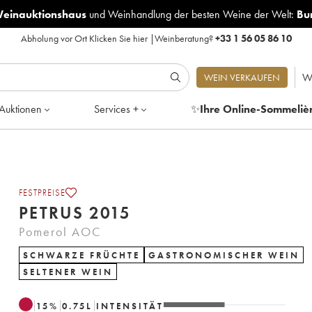
Weinauktionshaus
und
Weinhandlung der besten Weine der Welt:
Bu
Abholung vor Ort
Klicken Sie hier
|
Weinberatung?
+33 1 56 05 86 10
W
WEIN VERKAUFEN
Auktionen
Services +
✨
Ihre Online-Sommeliè
FESTPREISE
PETRUS 2015
Pomerol AOC
SCHWARZE FRÜCHTE
GASTRONOMISCHER WEIN
SELTENER WEIN
15
%
0.75
L
INTENSITÄT