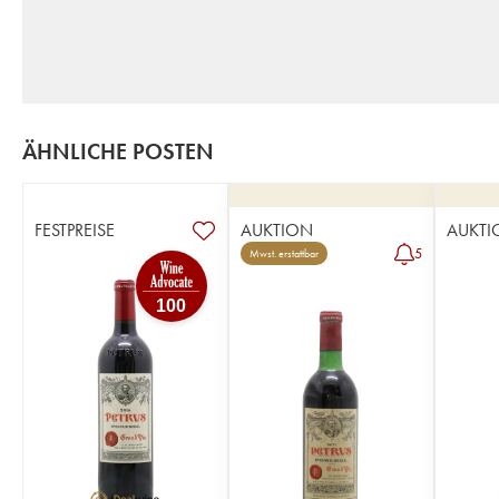
ÄHNLICHE POSTEN
FESTPREISE
AUKTION
AUKTI
5
Mwst. erstattbar
100