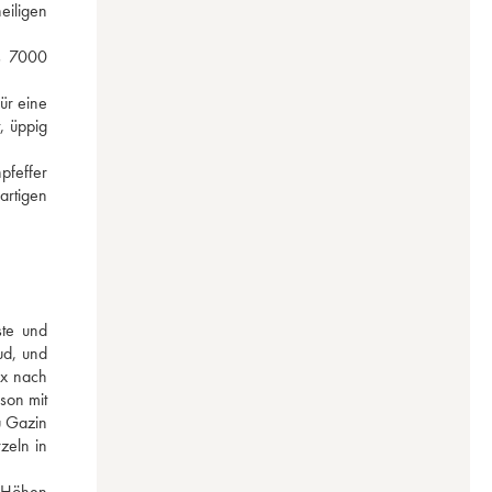
iligen 
s 7000 
r eine 
, üppig 
feffer 
rtigen 
te und 
d, und 
x nach 
on mit 
 Gazin 
zeln in 
 Höhen 