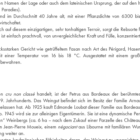
nen Namen der Lage oder auch dem lateinischen Ursprung, der auf den he
 Paradies). 
d im Durchschnitt 40 Jahre alt, mit einer Pflanzdichte von 6300 bi
rtschaftet. 
auf diesem einzigartigen, sehr tonhaltigen Terroir, sorgt die Rebsorte fü
st einfach prachtvoll, von unvergleichlicher Kraft und Fülle, konzentriert
sstarken Gericht wie getrüffeltem Fasan nach Art des Périgord, Hasenp
it einer Temperatur von 16 bis 18 °C. Ausgestattet mit einem großa
ufbewahren.
en 
cru non classé
 handelt, ist der Petrus aus Bordeaux der berühmtes
9. Jahrhunderts. Das Weingut befindet sich im Besitz der Familie Arnau
hgelassen hat. Ab 1925 kauft Edmonde Loubat dieser Familie aus Bordeau
. 1945 wird sie zur alleinigen Eigentümerin. Sie ist eine dynamische Pers
nen“ Weinbergs (ca. 6 ha – nach dem Zukauf einer Parzelle des Château
on Jean-Pierre Moueix, einem 
négociant
 aus Libourne mit familiären Wur
g weiter an. 
erten kaufmännischen Fähigkeiten daran, das Weingut zu unerreichten