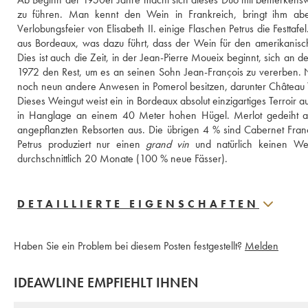
zu führen. Man kennt den Wein in Frankreich, bringt ihm ab
Verlobungsfeier von Elisabeth II. einige Flaschen Petrus die Festt
aus Bordeaux, was dazu führt, dass der Wein für den amerikanis
Dies ist auch die Zeit, in der Jean-Pierre Moueix beginnt, sich an d
1972 den Rest, um es an seinen Sohn Jean-François zu vererben. Nu
noch neun andere Anwesen in Pomerol besitzen, darunter Château T
Dieses Weingut weist ein in Bordeaux absolut einzigartiges Terroir a
in Hanglage an einem 40 Meter hohen Hügel. Merlot gedeiht au
angepflanzten Rebsorten aus. Die übrigen 4 % sind Cabernet Franc
Petrus produziert nur einen 
grand vin
 und natürlich keinen We
durchschnittlich 20 Monate (100 % neue Fässer).
DETAILLIERTE EIGENSCHAFTEN
Haben Sie ein Problem bei diesem Posten festgestellt?
Melden
IDEAWLINE EMPFIEHLT IHNEN