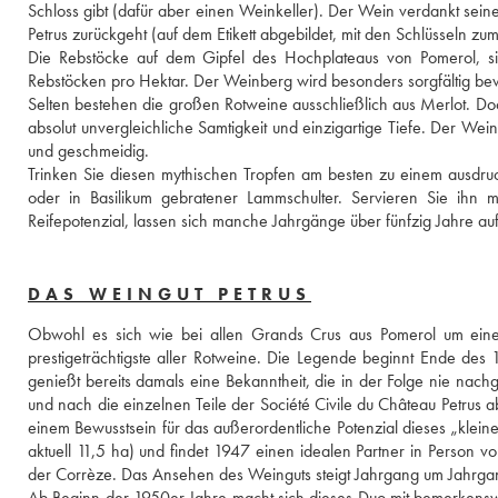
Schloss gibt (dafür aber einen Weinkeller). Der Wein verdankt sei
Petrus zurückgeht (auf dem Etikett abgebildet, mit den Schlüsseln zum
Die Rebstöcke auf dem Gipfel des Hochplateaus von Pomerol, sin
Rebstöcken pro Hektar. Der Weinberg wird besonders sorgfältig bewi
Selten bestehen die großen Rotweine ausschließlich aus Merlot. Doch 
absolut unvergleichliche Samtigkeit und einzigartige Tiefe. Der Wein i
und geschmeidig. 
Trinken Sie diesen mythischen Tropfen am besten zu einem ausdruck
oder in Basilikum gebratener Lammschulter. Servieren Sie ihn m
Reifepotenzial, lassen sich manche Jahrgänge über fünfzig Jahre a
DAS WEINGUT PETRUS
Obwohl es sich wie bei allen Grands Crus aus Pomerol um ein
prestigeträchtigste aller Rotweine. Die Legende beginnt Ende des 1
genießt bereits damals eine Bekanntheit, die in der Folge nie nac
und nach die einzelnen Teile der Société Civile du Château Petrus ab
einem Bewusstsein für das außerordentliche Potenzial dieses „klei
aktuell 11,5 ha) und findet 1947 einen idealen Partner in Person v
der Corrèze. Das Ansehen des Weinguts steigt Jahrgang um Jahrgan
Ab Beginn der 1950er Jahre macht sich dieses Duo mit bemerkensw