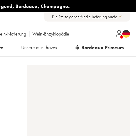
rgund
,
Bordeaux
,
Champagne
...
Die Preise gelten für die Lieferung nach:
ein-Notierung
Wein-Enzyklopädie
re
Unsere must-haves
🍇
Bordeaux Primeurs