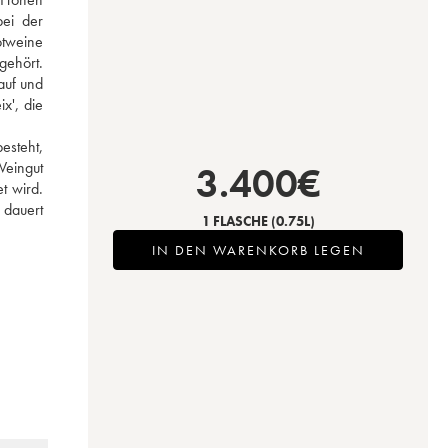
i der 
tweine 
ehört. 
uf und 
', die 
esteht, 
eingut 
3.400
€
 wird. 
dauert 
1 FLASCHE
(0.75L)
IN DEN WARENKORB LEGEN