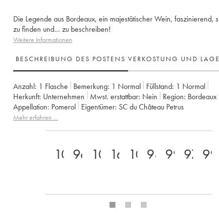
Die Legende aus Bordeaux, ein majestätischer Wein, faszinierend, 
zu finden und... zu beschreiben!
Weitere Informationen
BESCHREIBUNG DES POSTENS
VERKOSTUNG UND LAG
Anzahl:
1 Flasche
Bemerkung:
1 Normal
Füllstand:
1
Normal
Herkunft:
unternehmen
Mwst. erstattbar:
nein
Region:
Bordeaux
Appellation:
Pomerol
Eigentümer:
SC du Château Petrus
Mehr erfahren …
100
96
100
16
100
98
99
97+
99