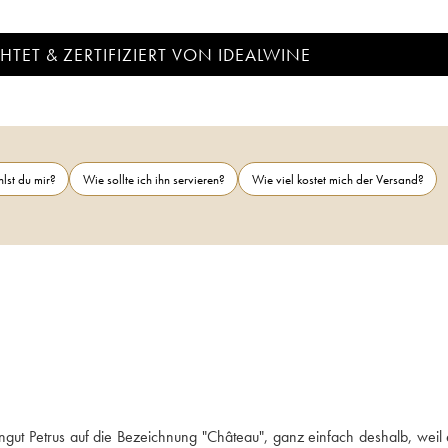
TET & ZERTIFIZIERT VON IDEALWINE
lst du mir?
Wie sollte ich ihn servieren?
Wie viel kostet mich der Versand?
ut Petrus auf die Bezeichnung "Château", ganz einfach deshalb, weil e