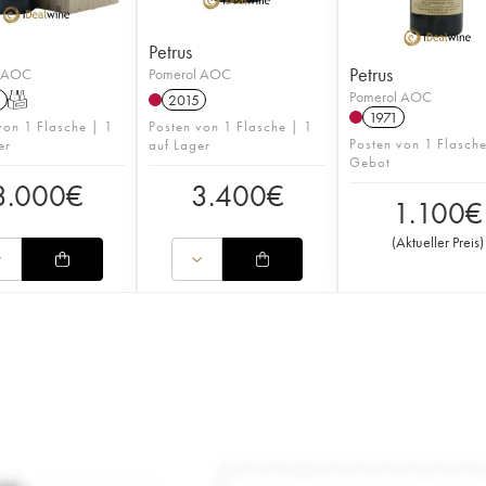
Petrus
Petrus
l AOC
Pomerol AOC
Pomerol AOC
1
T
2015
1971
von 1 Flasche | 1
Posten von 1 Flasche | 1
Posten von 1 Flasch
er
auf Lager
Gebot
3.000
€
3.400
€
1.100
€
(
Aktueller Preis
)