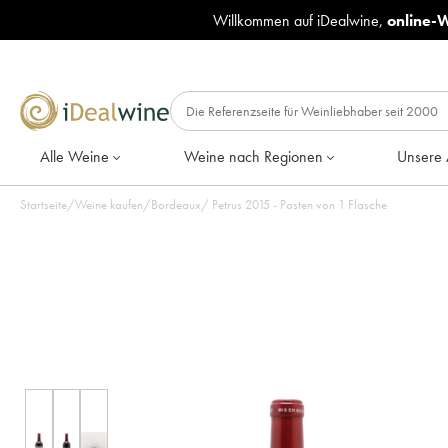
Willkommen auf iDealwine,
online-
Alle Weine
Weine nach Regionen
Unsere 
Startseite
/
Weine kaufen
/
Bordeaux
/
Petrus 2015 - Posten von 1 Flasche