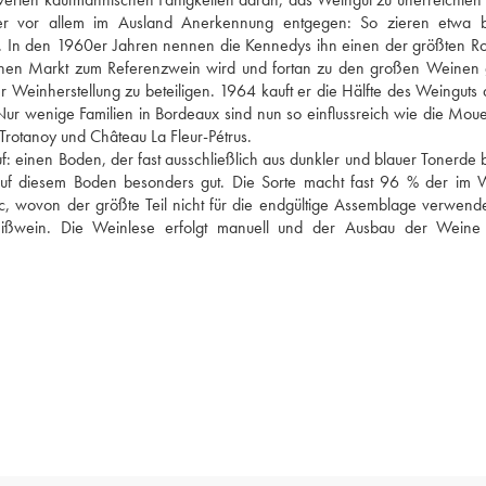
er vor allem im Ausland Anerkennung entgegen: So zieren etwa be
afel. In den 1960er Jahren nennen die Kennedys ihn einen der größten Ro
chen Markt zum Referenzwein wird und fortan zu den großen Weinen g
er Weinherstellung zu beteiligen. 1964 kauft er die Hälfte des Weinguts a
r wenige Familien in Bordeaux sind nun so einflussreich wie die Moueix
rotanoy und Château La Fleur-Pétrus. 
uf: einen Boden, der fast ausschließlich aus dunkler und blauer Tonerde b
f diesem Boden besonders gut. Die Sorte macht fast 96 % der im W
, wovon der größte Teil nicht für die endgültige Assemblage verwendet
ißwein. Die Weinlese erfolgt manuell und der Ausbau der Weine 