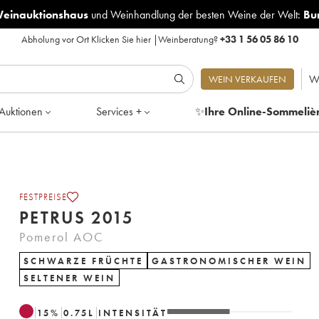
Weinauktionshaus
und
Weinhandlung der besten Weine der Welt:
Bu
Abholung vor Ort
Klicken Sie hier
|
Weinberatung?
+33 1 56 05 86 10
W
WEIN VERKAUFEN
Auktionen
Services +
✨
Ihre Online-Sommeliè
FESTPREISE
PETRUS 2015
Pomerol AOC
SCHWARZE FRÜCHTE
GASTRONOMISCHER WEIN
SELTENER WEIN
15
%
0.75
L
INTENSITÄT