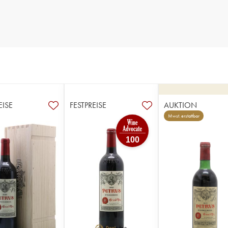
EISE
FESTPREISE
AUKTION
Mwst. erstattbar
100