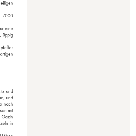
iligen 
s 7000 
r eine 
, üppig 
feffer 
rtigen 
te und 
d, und 
x nach 
on mit 
 Gazin 
zeln in 
 Höhen 