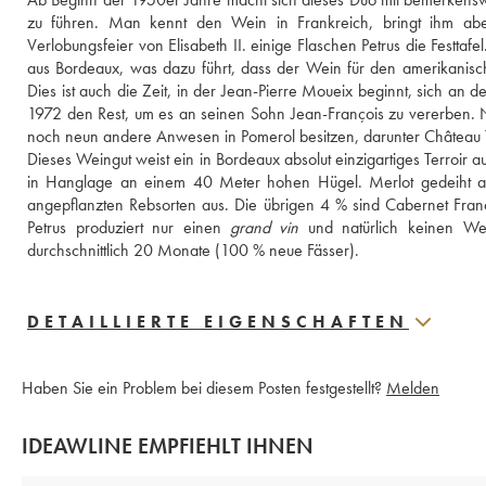
zu führen. Man kennt den Wein in Frankreich, bringt ihm ab
Verlobungsfeier von Elisabeth II. einige Flaschen Petrus die Festt
aus Bordeaux, was dazu führt, dass der Wein für den amerikanis
Dies ist auch die Zeit, in der Jean-Pierre Moueix beginnt, sich an d
1972 den Rest, um es an seinen Sohn Jean-François zu vererben. Nu
noch neun andere Anwesen in Pomerol besitzen, darunter Château T
Dieses Weingut weist ein in Bordeaux absolut einzigartiges Terroir a
in Hanglage an einem 40 Meter hohen Hügel. Merlot gedeiht au
angepflanzten Rebsorten aus. Die übrigen 4 % sind Cabernet Franc
Petrus produziert nur einen 
grand vin
 und natürlich keinen We
durchschnittlich 20 Monate (100 % neue Fässer).
DETAILLIERTE EIGENSCHAFTEN
Haben Sie ein Problem bei diesem Posten festgestellt?
Melden
IDEAWLINE EMPFIEHLT IHNEN