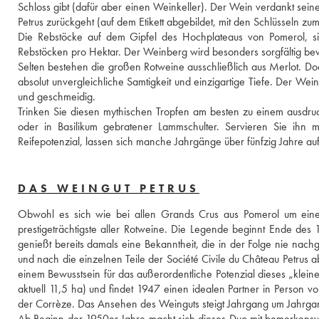
Schloss gibt (dafür aber einen Weinkeller). Der Wein verdankt sei
Petrus zurückgeht (auf dem Etikett abgebildet, mit den Schlüsseln zum
Die Rebstöcke auf dem Gipfel des Hochplateaus von Pomerol, sin
Rebstöcken pro Hektar. Der Weinberg wird besonders sorgfältig bewi
Selten bestehen die großen Rotweine ausschließlich aus Merlot. Doch 
absolut unvergleichliche Samtigkeit und einzigartige Tiefe. Der Wein i
und geschmeidig. 
Trinken Sie diesen mythischen Tropfen am besten zu einem ausdruck
oder in Basilikum gebratener Lammschulter. Servieren Sie ihn m
Reifepotenzial, lassen sich manche Jahrgänge über fünfzig Jahre a
DAS WEINGUT PETRUS
Obwohl es sich wie bei allen Grands Crus aus Pomerol um ein
prestigeträchtigste aller Rotweine. Die Legende beginnt Ende des 1
genießt bereits damals eine Bekanntheit, die in der Folge nie nac
und nach die einzelnen Teile der Société Civile du Château Petrus ab
einem Bewusstsein für das außerordentliche Potenzial dieses „klei
aktuell 11,5 ha) und findet 1947 einen idealen Partner in Person v
der Corrèze. Das Ansehen des Weinguts steigt Jahrgang um Jahrgan
Ab Beginn der 1950er Jahre macht sich dieses Duo mit bemerkensw