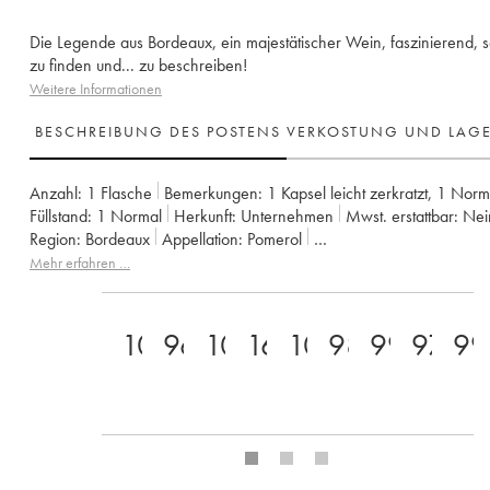
Die Legende aus Bordeaux, ein majestätischer Wein, faszinierend, 
zu finden und... zu beschreiben!
Weitere Informationen
BESCHREIBUNG DES POSTENS
VERKOSTUNG UND LAG
Anzahl:
1 Flasche
Bemerkungen:
1 Kapsel leicht zerkratzt
,
1 Norm
Füllstand:
1
Normal
Herkunft:
unternehmen
Mwst. erstattbar:
ne
Region:
Bordeaux
Appellation:
Pomerol
Eigentümer:
SC du Château Petrus
Mehr erfahren …
100
96
100
16
100
98
99
97+
99