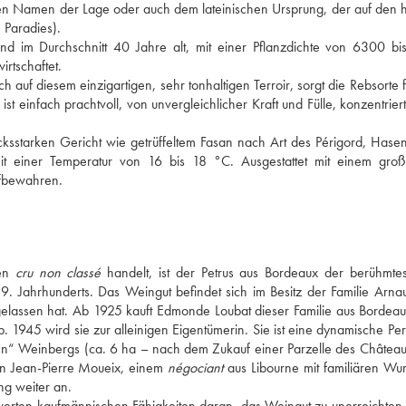
nen Namen der Lage oder auch dem lateinischen Ursprung, der auf den he
 Paradies). 
d im Durchschnitt 40 Jahre alt, mit einer Pflanzdichte von 6300 bi
rtschaftet. 
auf diesem einzigartigen, sehr tonhaltigen Terroir, sorgt die Rebsorte fü
st einfach prachtvoll, von unvergleichlicher Kraft und Fülle, konzentriert
sstarken Gericht wie getrüffeltem Fasan nach Art des Périgord, Hasenp
it einer Temperatur von 16 bis 18 °C. Ausgestattet mit einem großa
ufbewahren.
en 
cru non classé
 handelt, ist der Petrus aus Bordeaux der berühmtes
9. Jahrhunderts. Das Weingut befindet sich im Besitz der Familie Arnau
hgelassen hat. Ab 1925 kauft Edmonde Loubat dieser Familie aus Bordeau
. 1945 wird sie zur alleinigen Eigentümerin. Sie ist eine dynamische Pers
nen“ Weinbergs (ca. 6 ha – nach dem Zukauf einer Parzelle des Château
on Jean-Pierre Moueix, einem 
négociant
 aus Libourne mit familiären Wur
g weiter an. 
erten kaufmännischen Fähigkeiten daran, das Weingut zu unerreichten