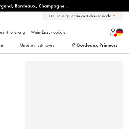
rgund
,
Bordeaux
,
Champagne
...
Die Preise gelten für die Lieferung nach:
ein-Notierung
Wein-Enzyklopädie
re
Unsere must-haves
🍇
Bordeaux Primeurs