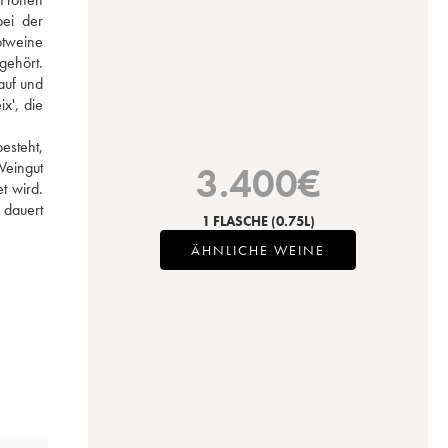
i der 
tweine 
ehört. 
uf und 
', die 
esteht, 
eingut 
3.400
€
 wird. 
dauert 
1 FLASCHE
(0.75L)
ÄHNLICHE WEINE