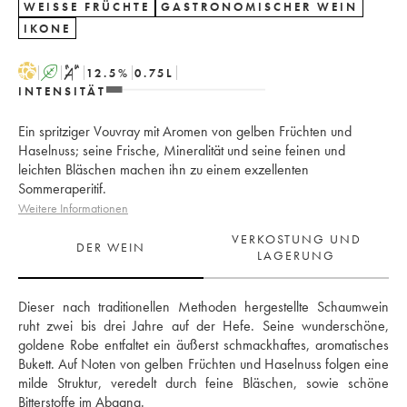
WEISSE FRÜCHTE
GASTRONOMISCHER WEIN
IKONE
H
A
S
12.5
%
0.75
L
INTENSITÄT
Ein spritziger Vouvray mit Aromen von gelben Früchten und
Haselnuss; seine Frische, Mineralität und seine feinen und
leichten Bläschen machen ihn zu einem exzellenten
Sommeraperitif.
Weitere Informationen
VERKOSTUNG UND
DER WEIN
LAGERUNG
Dieser nach traditionellen Methoden hergestellte Schaumwein 
ruht zwei bis drei Jahre auf der Hefe. Seine wunderschöne, 
goldene Robe entfaltet ein äußerst schmackhaftes, aromatisches 
Bukett. Auf Noten von gelben Früchten und Haselnuss folgen eine 
milde Struktur, veredelt durch feine Bläschen, sowie schöne 
Bitterstoffe im Abgang.