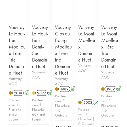
Vouvray
Vouvray
Vouvray
Vouvray
Vouvray
Le Haut-
Le Haut-
Clos du
Le Mont
Le Mont
Lieu
Lieu
Bourg
Moelleu
Moelleu
Moelleu
Demi-
Moelleu
x
x 1ère
x 1ère
Sec
x 1ère
Domain
Trie
Trie
Domain
trie
e Huet
Domain
Domain
e Huet
Domain
Vouvray
e Huet
AOC
e Huet
Vouvray
e Huet
Vouvray
AOC
AOC
Vouvray
Vouvray
AOC
AOC
1989
A
S
1989
A
2018
A
S
2022
A
S
Posten
Posten
Posten
Posten
von 3
von 3
2003
A
S
von 1
von 1
Flaschen
Flaschen
Posten
Flasche |
Flasche |
| 0
| 0
von 1
6 auf
60+ auf
Gebote
Gebote
Flasche |
Lager
Lager
0 Gebote