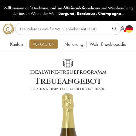
Willkommen auf iDealwine,
online-Weinauktionshaus
und
Weinhandlung
der besten Weine der Welt:
Burgund
,
Bordeaux
,
Champagne
...
Kaufen
Notierung
Wein-Enzyklopädie
VERKAUFEN
IDEALWINE-TREUEPROGRAMM
Treueangebot
Erhalten Sie Rabatt-Coupons bei jedem Einkauf!