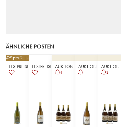
ÄHNLICHE POSTEN
48,60
€
pro 2 | -10%
FESTPREISE
FESTPREISE
AUKTION
AUKTION
AUKTION
4
2