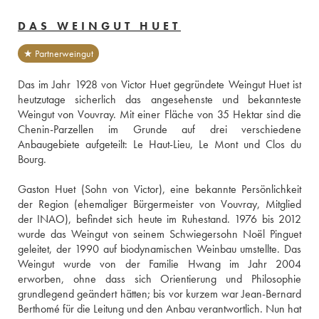
DAS WEINGUT HUET
★ Partnerweingut
Das im Jahr 1928 von Victor Huet gegründete Weingut Huet ist 
heutzutage sicherlich das angesehenste und bekannteste 
Weingut von Vouvray. Mit einer Fläche von 35 Hektar sind die 
Chenin-Parzellen im Grunde auf drei verschiedene 
Anbaugebiete aufgeteilt: Le Haut-Lieu, Le Mont und Clos du 
Bourg. 
Gaston Huet (Sohn von Victor), eine bekannte Persönlichkeit 
der Region (ehemaliger Bürgermeister von Vouvray, Mitglied 
der INAO), befindet sich heute im Ruhestand. 1976 bis 2012 
wurde das Weingut von seinem Schwiegersohn Noël Pinguet 
geleitet, der 1990 auf biodynamischen Weinbau umstellte. Das 
Weingut wurde von der Familie Hwang im Jahr 2004 
erworben, ohne dass sich Orientierung und Philosophie 
grundlegend geändert hätten; bis vor kurzem war Jean-Bernard 
Berthomé für die Leitung und den Anbau verantwortlich. Nun hat 