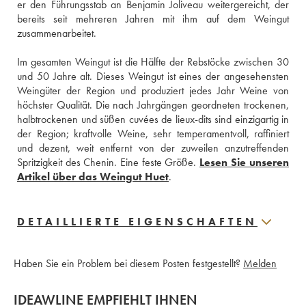
er den Führungsstab an Benjamin Joliveau weitergereicht, der 
bereits seit mehreren Jahren mit ihm auf dem Weingut 
zusammenarbeitet. 
Im gesamten Weingut ist die Hälfte der Rebstöcke zwischen 30 
und 50 Jahre alt. Dieses Weingut ist eines der angesehensten 
Weingüter der Region und produziert jedes Jahr Weine von 
höchster Qualität. Die nach Jahrgängen geordneten trockenen, 
halbtrockenen und süßen cuvées de lieux-dits sind einzigartig in 
der Region; kraftvolle Weine, sehr temperamentvoll, raffiniert 
und dezent, weit entfernt von der zuweilen anzutreffenden 
Spritzigkeit des Chenin. Eine feste Größe. 
Lesen Sie unseren 
Artikel über das Weingut Huet
.
DETAILLIERTE EIGENSCHAFTEN
Haben Sie ein Problem bei diesem Posten festgestellt?
Melden
IDEAWLINE EMPFIEHLT IHNEN