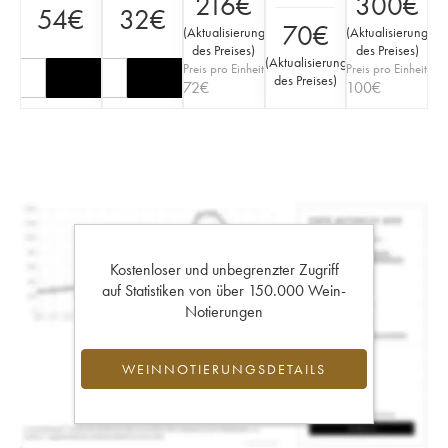
216
€
300
€
54
€
32
€
70
€
(
Aktualisierung
(
Aktualisierung
des Preises
)
des Preises
)
(
Aktualisierung
Preis pro Einheit
Preis pro Einheit
des Preises
)
72
€
100
€
Kostenloser und unbegrenzter Zugriff
auf Statistiken von über 150.000 Wein-
Notierungen
WEINNOTIERUNGSDETAILS