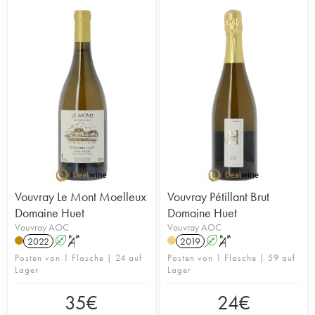
Vouvray Le Mont Moelleux
Vouvray Pétillant Brut
Domaine Huet
Domaine Huet
Vouvray AOC
Vouvray AOC
2022
A
S
2019
A
S
H
Posten von 1 Flasche | 24 auf
Posten von 1 Flasche | 59 auf
Lager
Lager
35
€
24
€