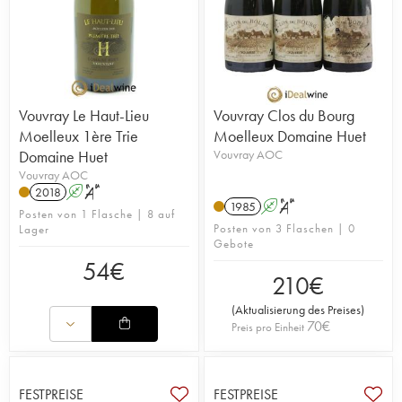
Vouvray Le Haut-Lieu
Vouvray Clos du Bourg
Moelleux 1ère Trie
Moelleux Domaine Huet
Domaine Huet
Vouvray AOC
Vouvray AOC
2018
A
S
1985
A
S
Posten von 1 Flasche | 8 auf
Posten von 3 Flaschen | 0
Lager
Gebote
54
€
210
€
(
Aktualisierung des Preises
)
70
€
Preis pro Einheit
FESTPREISE
FESTPREISE