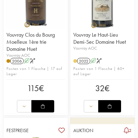
Vouvray Clos du Bourg
Vouvray Le Haut-Lieu
Moelleux 1ère trie
Demi-Sec Domaine Huet
Domaine Huet
Vouvray AOC
Vouvray AOC
2006
A
S
2022
A
S
Posten von 1 Flasche | 17 auf
Posten von 1 Flasche | 60+
Lager
auf Lager
115
€
32
€
FESTPREISE
AUKTION
2