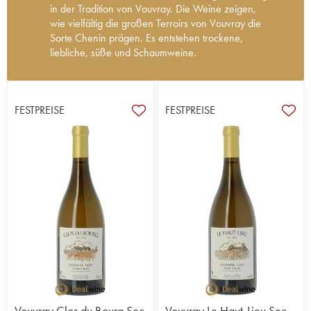
in der Tradition von Vouvray. Die Weine zeigen,
wie vielfältig die großen Terroirs von Vouvray die
Sorte Chenin prägen. Es entstehen trockene,
liebliche, süße und Schaumweine.
Das im Jahr 1928 von Victor Huet gegründete
Weingut Huet ist heutzutage sicherlich das
angesehenste und bekannteste Weingut von
FESTPREISE
FESTPREISE
Vouvray. Mit einer Fläche von 35 Hektar sind die
Chenin-Parzellen im Grunde auf drei
verschiedene Anbaugebiete aufgeteilt: Le Haut-
Lieu, Le Mont und Clos du Bourg.
Gaston Huet (Sohn von Victor), eine bekannte
Persönlichkeit der Region (ehemaliger
Bürgermeister von Vouvray, Mitglied der INAO),
befindet sich heute im Ruhestand. 1976 bis 2012
wurde das Weingut von seinem Schwiegersohn
Noël Pinguet geleitet, der 1990 auf
biodynamischen Weinbau umstellte. Das Weingut
wurde von der Familie Hwang im Jahr 2004
erworben, ohne dass sich Orientierung und
Vouvray Clos du Bourg Sec
Vouvray Le Haut-Lieu Sec