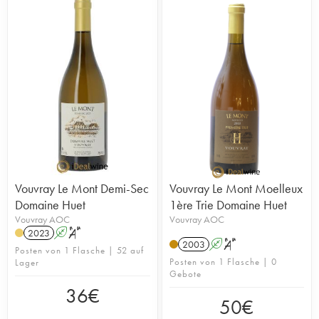
Vouvray Le Mont Demi-Sec
Vouvray Le Mont Moelleux
Domaine Huet
1ère Trie Domaine Huet
Vouvray AOC
Vouvray AOC
2023
A
S
2003
A
S
Posten von 1 Flasche | 52 auf
Posten von 1 Flasche | 0
Lager
Gebote
36
€
50
€