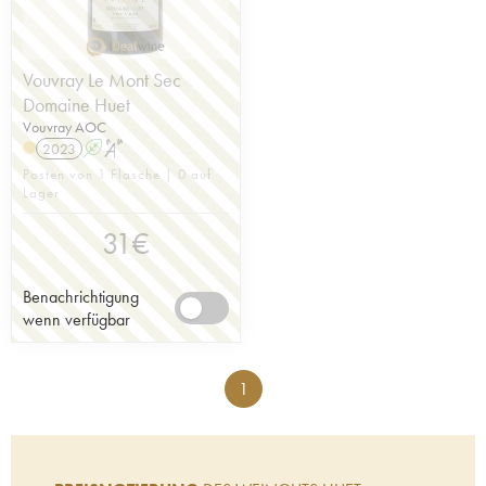
Vouvray Le Mont Sec
Domaine Huet
Vouvray AOC
2023
A
S
Posten von 1 Flasche | 0 auf
Lager
31
€
Benachrichtigung
wenn verfügbar
1