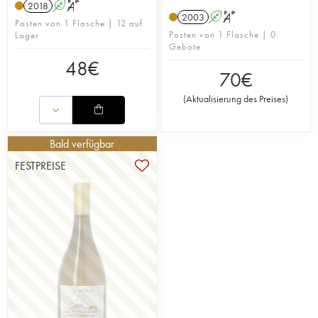
2018
A
S
2003
A
S
Posten von 1 Flasche | 12 auf
Posten von 1 Flasche | 0
Lager
Gebote
48
€
70
€
(
Aktualisierung des Preises
)
Bald verfügbar
FESTPREISE