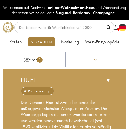
Willkommen auf iDealwine,
online-Weinauktionshaus
und
Weinhandlung
der besten Weine der Welt:
Burgund
,
Bordeaux
,
Champagne
...
Kaufen
Notierung
Wein-Enzyklopädie
VERKAUFEN
Filter
1
HUET
▼
★ Partnerweingut
Der Domaine Huet ist zweifellos eines der
außergewöhnlichsten Weingüter in Vouvray. Die
Weinberge liegen auf einem wunderbaren Terroir
und werden biodynamisch bewirtschaftet (seit
1993 zertifiziert). Die Vinifikation erfolgt vollständig