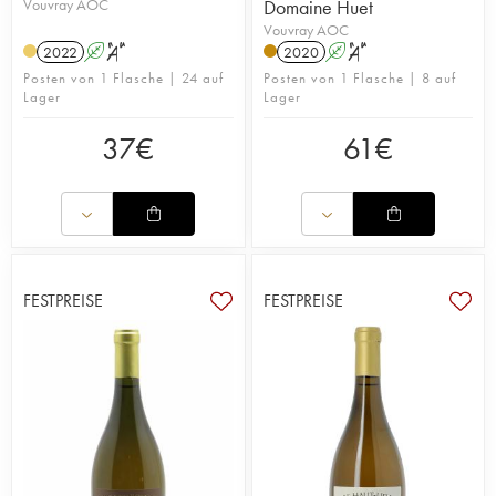
Vouvray AOC
Domaine Huet
Vouvray AOC
2022
A
S
2020
A
S
Posten von 1 Flasche | 24 auf
Posten von 1 Flasche | 8 auf
Lager
Lager
37
€
61
€
FESTPREISE
FESTPREISE