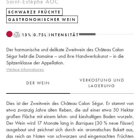
Saint-Estèphe AOC
SCHWARZE FRÜCHTE
GASTRONOMISCHER WEIN
T
13
%
0.75
L
INTENSITÄT
Der harmonische und delikate Zweitwein des Château Calon
Ségur hebt die Domaine – und ihre Handwerkskunst – in die
Spitzenklasse der Appellation.
Weitere Informationen
VERKOSTUNG UND
DER WEIN
LAGERUNG
Dies ist der Zweitwein des Château Calon Ségur. Er stammt von 
etwa zwanzig Jahre alten Reben, die auf einer etwa 50 Hektar 
großen Fläche mit einem lehm- und kieshaltigen Boden wurzeln. 
Der Wein wird 17 Monate lang in 
Barriques
 (30 % neue Fässer) 
ausgebaut und zeichnet sich durch ein aromatisches Bukett aus, 
das reich an Noten von schwarzen und eingemachten Früchten 