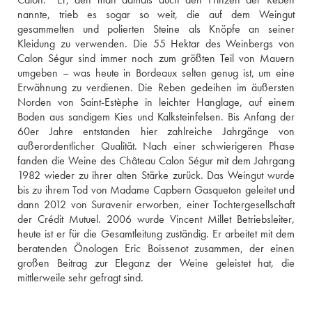
nannte, trieb es sogar so weit, die auf dem Weingut 
gesammelten und polierten Steine als Knöpfe an seiner 
Kleidung zu verwenden. Die 55 Hektar des Weinbergs von 
Calon Ségur sind immer noch zum größten Teil von Mauern 
umgeben – was heute in Bordeaux selten genug ist, um eine 
Erwähnung zu verdienen. Die Reben gedeihen im äußersten 
Norden von Saint-Estèphe in leichter Hanglage, auf einem 
Boden aus sandigem Kies und Kalksteinfelsen. Bis Anfang der 
60er Jahre entstanden hier zahlreiche Jahrgänge von 
außerordentlicher Qualität. Nach einer schwierigeren Phase 
fanden die Weine des Château Calon Ségur mit dem Jahrgang 
1982 wieder zu ihrer alten Stärke zurück. Das Weingut wurde 
bis zu ihrem Tod von Madame Capbern Gasqueton geleitet und 
dann 2012 von Suravenir erworben, einer Tochtergesellschaft 
der Crédit Mutuel. 2006 wurde Vincent Millet Betriebsleiter, 
heute ist er für die Gesamtleitung zuständig. Er arbeitet mit dem 
beratenden Önologen Eric Boissenot zusammen, der einen 
großen Beitrag zur Eleganz der Weine geleistet hat, die 
mittlerweile sehr gefragt sind.