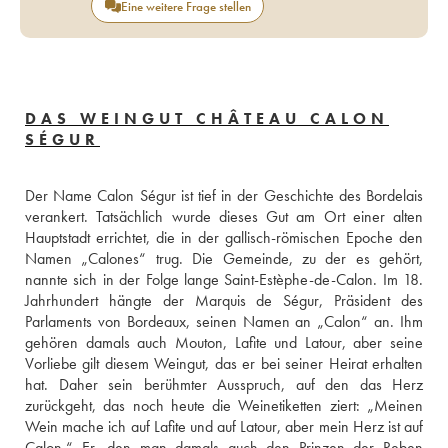
Eine weitere Frage stellen
DAS WEINGUT CHÂTEAU CALON
SÉGUR
Der Name Calon Ségur ist tief in der Geschichte des Bordelais 
verankert. Tatsächlich wurde dieses Gut am Ort einer alten 
Hauptstadt errichtet, die in der gallisch-römischen Epoche den 
Namen „Calones“ trug. Die Gemeinde, zu der es gehört, 
nannte sich in der Folge lange Saint-Estèphe-de-Calon. Im 18. 
Jahrhundert hängte der Marquis de Ségur, Präsident des 
Parlaments von Bordeaux, seinen Namen an „Calon“ an. Ihm 
gehören damals auch Mouton, Lafite und Latour, aber seine 
Vorliebe gilt diesem Weingut, das er bei seiner Heirat erhalten 
hat. Daher sein berühmter Ausspruch, auf den das Herz 
zurückgeht, das noch heute die Weinetiketten ziert: „Meinen 
Wein mache ich auf Lafite und auf Latour, aber mein Herz ist auf 
Calon.“ Er, den man damals auch den Prinzen der Reben 