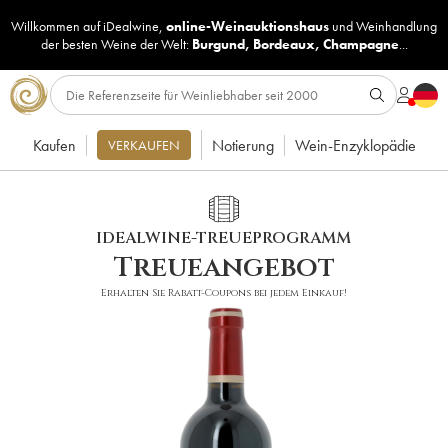
Willkommen auf iDealwine,
online-Weinauktionshaus
und
Weinhandlung
der besten Weine der Welt:
Burgund
,
Bordeaux
,
Champagne
...
Kaufen
Notierung
Wein-Enzyklopädie
VERKAUFEN
IDEALWINE-TREUEPROGRAMM
Treueangebot
Erhalten Sie Rabatt-Coupons bei jedem Einkauf!