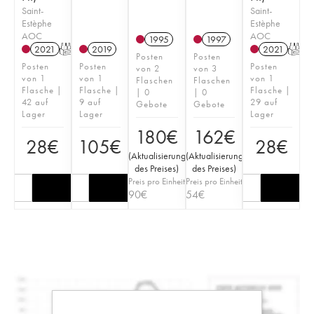
Saint-
Saint-
Estèphe
Estèphe
AOC
AOC
1995
1997
2021
T
2019
2021
T
Posten
Posten
Posten
Posten
Posten
von 2
von 3
von 1
von 1
von 1
Flaschen
Flaschen
Flasche |
Flasche |
Flasche |
| 0
| 0
42 auf
9 auf
29 auf
Gebote
Gebote
Lager
Lager
Lager
180
€
162
€
28
€
105
€
28
€
(
Aktualisierung
(
Aktualisierung
des Preises
)
des Preises
)
Preis pro Einheit
Preis pro Einheit
90
€
54
€