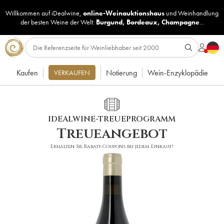
Willkommen auf iDealwine,
online-Weinauktionshaus
und
Weinhandlung
der besten Weine der Welt:
Burgund
,
Bordeaux
,
Champagne
...
Kaufen
Notierung
Wein-Enzyklopädie
VERKAUFEN
IDEALWINE-TREUEPROGRAMM
Treueangebot
Erhalten Sie Rabatt-Coupons bei jedem Einkauf!