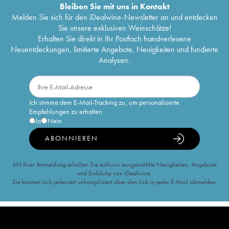
Bleiben Sie mit uns in Kontakt
Melden Sie sich für den iDealwine-Newsletter an und entdecken
Sie unsere exklusiven Weinschätze!
Erhalten Sie direkt in Ihr Postfach handverlesene
Neuentdeckungen, limitierte Angebote, Neuigkeiten und fundierte
Analysen.
Ich stimme dem E-Mail-Tracking zu, um personalisierte
Empfehlungen zu erhalten
Ja
Nein
ABONNIEREN
Mit Ihrer Anmeldung erhalten Sie exklusiv ausgewählte Neuigkeiten, Angebote
und Einblicke von iDealwine.
Sie können sich jederzeit unkompliziert über den Link in jeder E-Mail abmelden.