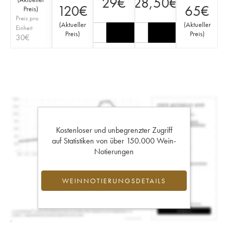
29
€
28,50
€
120
€
65
€
Preis
)
Preis pro
(
Aktueller
(
Aktueller
Einheit
Preis
)
Preis
)
30
€
Kostenloser und unbegrenzter Zugriff
auf Statistiken von über 150.000 Wein-
Notierungen
WEINNOTIERUNGSDETAILS