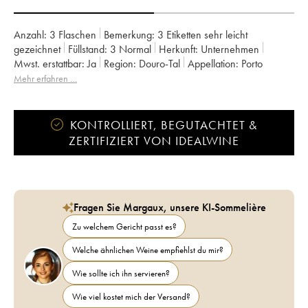
Anzahl:
3 Flaschen
Bemerkung:
3 Etiketten sehr leicht
gezeichnet
Füllstand:
3
Normal
Herkunft:
unternehmen
Mwst. erstattbar:
ja
Region:
Douro-Tal
Appellation:
Porto
Mehr erfahren …
KONTROLLIERT, BEGUTACHTET &
ZERTIFIZIERT VON IDEALWINE
Fragen Sie Margaux, unsere KI-Sommelière
Zu welchem Gericht passt es?
Welche ähnlichen Weine empfiehlst du mir?
Wie sollte ich ihn servieren?
Wie viel kostet mich der Versand?