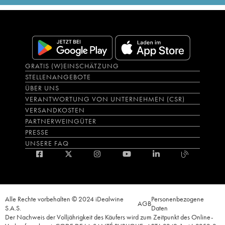
GRATIS (W)EINSCHÄTZUNG
STELLENANGEBOTE
ÜBER UNS
VERANTWORTUNG VON UNTERNEHMEN (CSR)
VERSANDKOSTEN
PARTNERWEINGÜTER
PRESSE
UNSERE FAQ
Alle Rechte vorbehalten © 2024 iDealwine
Personenbezogene
AGB
S.A.S.
Daten
Der Nachweis der Volljährigkeit des Käufers wird zum Zeitpunkt des Online-