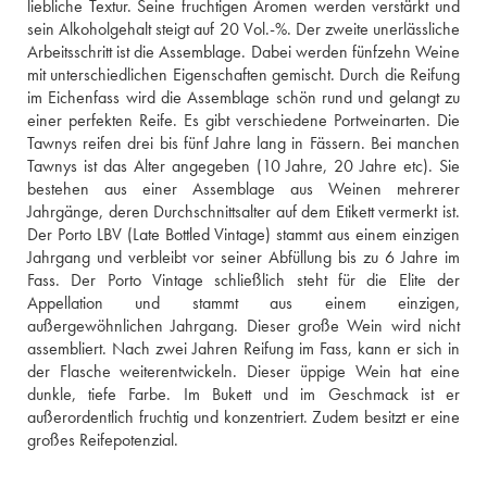
liebliche Textur. Seine fruchtigen Aromen werden verstärkt und 
sein Alkoholgehalt steigt auf 20 Vol.-%. Der zweite unerlässliche 
Arbeitsschritt ist die Assemblage. Dabei werden fünfzehn Weine 
mit unterschiedlichen Eigenschaften gemischt. Durch die Reifung 
im Eichenfass wird die Assemblage schön rund und gelangt zu 
einer perfekten Reife. Es gibt verschiedene Portweinarten. Die 
Tawnys reifen drei bis fünf Jahre lang in Fässern. Bei manchen 
Tawnys ist das Alter angegeben (10 Jahre, 20 Jahre etc). Sie 
bestehen aus einer Assemblage aus Weinen mehrerer 
Jahrgänge, deren Durchschnittsalter auf dem Etikett vermerkt ist. 
Der Porto LBV (Late Bottled Vintage) stammt aus einem einzigen 
Jahrgang und verbleibt vor seiner Abfüllung bis zu 6 Jahre im 
Fass. Der Porto Vintage schließlich steht für die Elite der 
Appellation und stammt aus einem einzigen, 
außergewöhnlichen Jahrgang. Dieser große Wein wird nicht 
assembliert. Nach zwei Jahren Reifung im Fass, kann er sich in 
der Flasche weiterentwickeln. Dieser üppige Wein hat eine 
dunkle, tiefe Farbe. Im Bukett und im Geschmack ist er 
außerordentlich fruchtig und konzentriert. Zudem besitzt er eine 
großes Reifepotenzial.