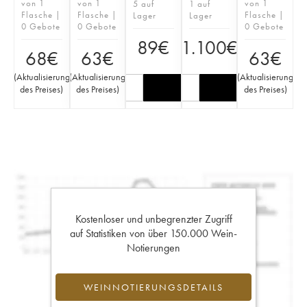
von 1
von 1
von 1
5 auf
1 auf
Flasche |
Flasche |
Flasche |
Lager
Lager
0 Gebote
0 Gebote
0 Gebote
89
€
1.100
€
68
€
63
€
63
€
(
Aktualisierung
(
Aktualisierung
(
Aktualisierung
des Preises
)
des Preises
)
des Preises
)
Kostenloser und unbegrenzter Zugriff
auf Statistiken von über 150.000 Wein-
Notierungen
WEINNOTIERUNGSDETAILS