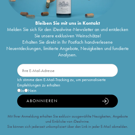
Bleiben Sie mit uns in Kontakt
Melden Sie sich für den iDealwine-Newsletter an und entdecken
Sie unsere exklusiven Weinschätze!
Erhalten Sie direkt in Ihr Postfach handverlesene
Neuentdeckungen, limitierte Angebote, Neuigkeiten und fundierte
Analysen.
Ich stimme dem E-Mail-Tracking zu, um personalisierte
Empfehlungen zu erhalten
Ja
Nein
ABONNIEREN
Mit Ihrer Anmeldung erhalten Sie exklusiv ausgewählte Neuigkeiten, Angebote
und Einblicke von iDealwine.
Sie können sich jederzeit unkompliziert über den Link in jeder E-Mail abmelden.