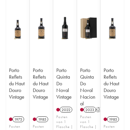
Porto
Porto
Porto
Porto
Porto
Reflets
Reflets
Quinta
Quinta
Reflets
du Haut
du Haut
Do
Do
du Haut
Douro
Douro
Noval
Noval
Douro
Vintage
Vintage
Vintage
Nacion
Vintage
al
2022
2023
T
Posten
Posten
1975
1985
1985
von 1
von 1
Posten
Posten
Posten
Flasche |
Flasche |