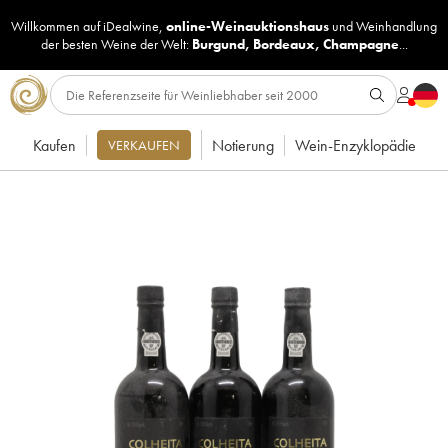
Willkommen auf iDealwine,
online-Weinauktionshaus
und
Weinhandlung
der besten Weine der Welt:
Burgund
,
Bordeaux
,
Champagne
...
Kaufen
Notierung
Wein-Enzyklopädie
VERKAUFEN