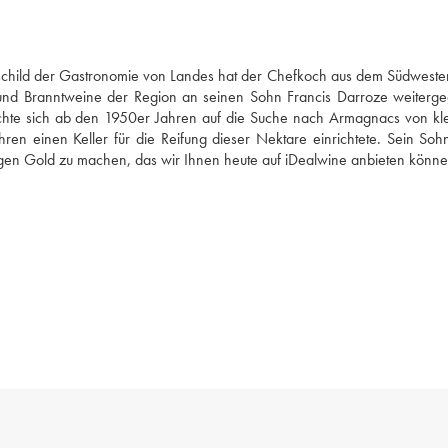
schild der Gastronomie von Landes hat der Chefkoch aus dem Südwesten
und Branntweine der Region an seinen Sohn Francis Darroze weiterge
chte sich ab den 1950er Jahren auf die Suche nach Armagnacs von kle
ren einen Keller für die Reifung dieser Nektare einrichtete. Sein Soh
sigen Gold zu machen, das wir Ihnen heute auf iDealwine anbieten könne