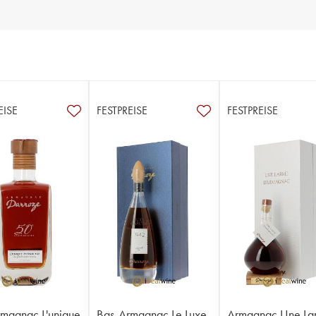
EISE
FESTPREISE
FESTPREISE
magnac L'unique
Bas-Armagnac Le Luxe
Armagnac Une La