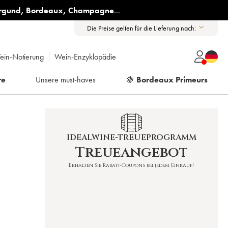
rgund
,
Bordeaux
,
Champagne
...
Die Preise gelten für die Lieferung nach:
ein-Notierung
Wein-Enzyklopädie
re
Unsere must-haves
🍇
Bordeaux Primeurs
IDEALWINE-TREUEPROGRAMM
Treueangebot
Erhalten Sie Rabatt-Coupons bei jedem Einkauf!