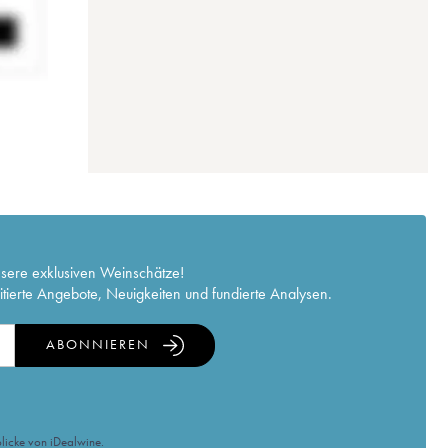
nsere exklusiven Weinschätze!
itierte Angebote, Neuigkeiten und fundierte Analysen.
ABONNIEREN
licke von iDealwine.