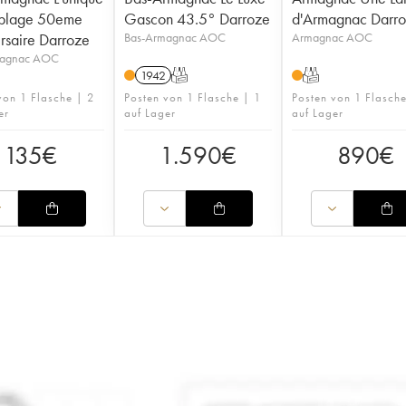
blage 50eme
Gascon 43.5° Darroze
d'Armagnac Darr
rsaire Darroze
Bas-Armagnac AOC
Armagnac AOC
magnac AOC
1942
T
T
von 1 Flasche | 2
Posten von 1 Flasche | 1
Posten von 1 Flasch
er
auf Lager
auf Lager
135
€
1.590
€
890
€