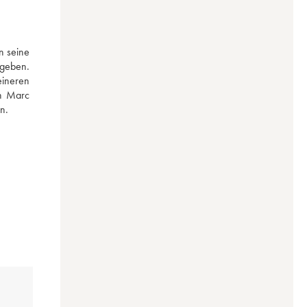
 seine 
geben. 
ineren 
n Marc 
n. 