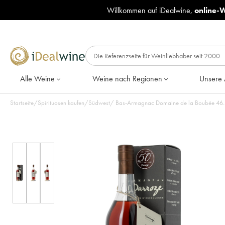
Willkommen auf iDealwine,
online-
Alle Weine
Weine nach Regionen
Unsere 
Startseite
/
Spirituosen kaufen
/
Südwest
/
Bas-Armagnac Domaine de la Boubée 46.5