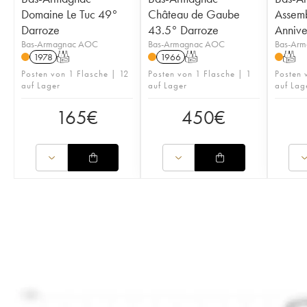
Domaine Le Tuc 49°
Château de Gaube
Assem
Darroze
43.5° Darroze
Annive
Bas-Armagnac AOC
Bas-Armagnac AOC
Bas-Ar
1978
T
1966
T
T
Posten von 1 Flasche | 12
Posten von 1 Flasche | 1
Posten 
auf Lager
auf Lager
auf Lag
165
€
450
€