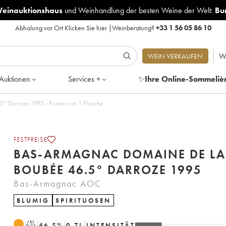
Weinauktionshaus
und
Weinhandlung der besten Weine der Welt:
Bu
Abholung vor Ort
Klicken Sie hier
|
Weinberatung?
+33 1 56 05 86 10
W
WEIN VERKAUFEN
Auktionen
Services +
✨
Ihre Online-Sommeliè
° Darroze 1995 - Posten von 1 Flasche
FESTPREISE
BAS-ARMAGNAC DOMAINE DE LA
BOUBÉE 46.5° DARROZE 1995
Bas-Armagnac AOC
BLUMIG
SPIRITUOSEN
T
46.5
%
0.7
L
INTENSITÄT