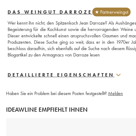
DAS WEINGUT DARROZE
★ Partnerweingut
Wer kennt ihn nicht, den Spitzenkoch Jean Darroze? Als Aushänge
Begeisterung für die Kochkunst sowie die hervorragenden Weine 
Dieser entwickelte schnell einen anspruchsvollen Gaumen und ma
Produzenten. Diese Suche ging so weit, dass er in den 1970er Jah
beschloss daraufhin, sich ebenfalls auf die Suche nach diesem flüs
Blogartikel zu den Armagnacs von Darroze lesen
DETAILLIERTE EIGENSCHAFTEN
Haben Sie ein Problem bei diesem Posten festgestellt?
Melden
IDEAWLINE EMPFIEHLT IHNEN