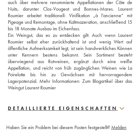
auch über mehrere renommierte Appellationen der Côte de 
Nuits, darunter Clos-Vougeot und Bonnes-Mares. Laurent 
Roumier arbeitet traditionell: Vinifikation „à l’ancienne“ mit 
Pigeage und Remontage, ohne Kaltmazeration, anschließend 15 
bis 18 Monate Ausbau im Eichenfass.
Ein Weingut, das es zu entdecken gilt: Auch wenn Laurent 
Roumier selbst eher zurückhaltend ist und wenig Wert auf 
öffentliche Aufmerksamkeit legt, ist sein handwerkliches Können 
unter Kennern bestens bekannt. Sein Sortiment besteht 
überwiegend aus Rotweinen, ergänzt durch eine weiße 
Appellation, und reicht von früh zugänglichen Weinen wie La 
Poirelotte bis hin zu Gewächsen mit hervorragendem 
Lagerpotenzial. Mehr Informationen: 
Zum Blogartikel über das 
Weingut Laurent Roumier
DETAILLIERTE EIGENSCHAFTEN
Haben Sie ein Problem bei diesem Posten festgestellt?
Melden