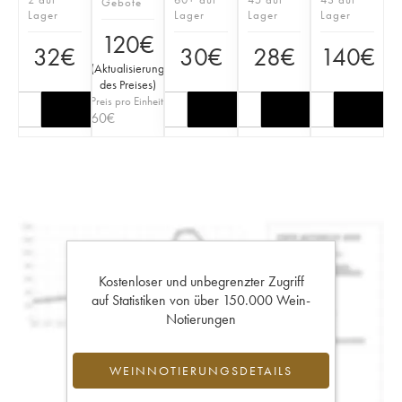
Gebote
Lager
Lager
Lager
Lager
120
€
32
€
30
€
28
€
140
€
(
Aktualisierung
des Preises
)
Preis pro Einheit
60
€
Kostenloser und unbegrenzter Zugriff
auf Statistiken von über 150.000 Wein-
Notierungen
WEINNOTIERUNGSDETAILS