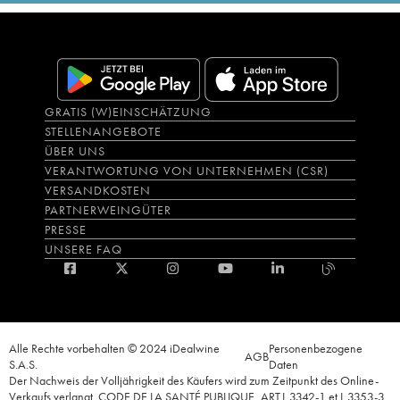
GRATIS (W)EINSCHÄTZUNG
STELLENANGEBOTE
ÜBER UNS
VERANTWORTUNG VON UNTERNEHMEN (CSR)
VERSANDKOSTEN
PARTNERWEINGÜTER
PRESSE
UNSERE FAQ
Alle Rechte vorbehalten © 2024 iDealwine
Personenbezogene
AGB
S.A.S.
Daten
Der Nachweis der Volljährigkeit des Käufers wird zum Zeitpunkt des Online-
Verkaufs verlangt. CODE DE LA SANTÉ PUBLIQUE, ART.L.3342-1 et L.3353-3