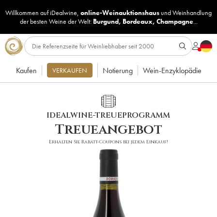
Willkommen auf iDealwine,
online-Weinauktionshaus
und
Weinhandlung
der besten Weine der Welt:
Burgund
,
Bordeaux
,
Champagne
...
Kaufen
Notierung
Wein-Enzyklopädie
VERKAUFEN
IDEALWINE-TREUEPROGRAMM
Treueangebot
Erhalten Sie Rabatt-Coupons bei jedem Einkauf!