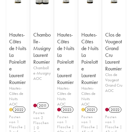
Hautes-
Chambo
Hautes-
Hautes-
Clos de
Côtes
lle-
Côtes
Côtes
Vougeot
de Nuits
Musigny
de Nuits
de Nuits
Grand
La
Laurent
La
La
Cru
Poirelott
Roumier
Poirelott
Poirelott
Laurent
e
Chamboll
e
e
Roumier
e-Musigny
Laurent
Laurent
Laurent
Clos de
AOC
Vougeot
Roumier
Roumier
Roumier
Grand Cru
Hautes-
Hautes-
Hautes-
AOC
Côtes de
Côtes de
Côtes de
Nuits
Nuits
Nuits
AOC
AOC
AOC
2011
2022
2023
2021
2022
Posten
Posten
Posten
Posten
Posten
von 2
von 1
von 1
von 1
von 1
Flaschen
Flasche |
Flasche |
Flasche |
Flasche |
| 0
2 auf
60+ auf
45 auf
43 auf