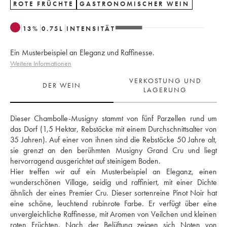
ROTE FRÜCHTE
GASTRONOMISCHER WEIN
13
%
0.75
L
INTENSITÄT
Ein Musterbeispiel an Eleganz und Raffinesse.
Weitere Informationen
VERKOSTUNG UND
DER WEIN
LAGERUNG
Dieser Chambolle-Musigny stammt von fünf Parzellen rund um 
das Dorf (1,5 Hektar, Rebstöcke mit einem Durchschnittsalter von 
35 Jahren). Auf einer von ihnen sind die Rebstöcke 50 Jahre alt, 
sie grenzt an den berühmten Musigny Grand Cru und liegt 
hervorragend ausgerichtet auf steinigem Boden.
Hier treffen wir auf ein Musterbeispiel an Eleganz, einen 
wunderschönen Village, seidig und raffiniert, mit einer Dichte 
ähnlich der eines Premier Cru. Dieser sortenreine Pinot Noir hat 
eine schöne, leuchtend rubinrote Farbe. Er verfügt über eine 
unvergleichliche Raffinesse, mit Aromen von Veilchen und kleinen 
roten Früchten. Nach der Belüftung zeigen sich Noten von 