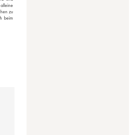
lleine 
hen zu 
h beim 