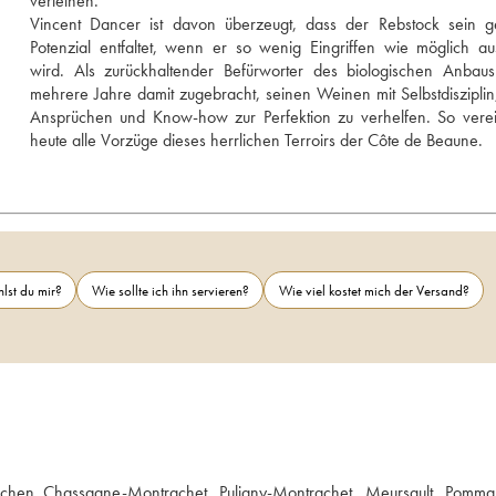
verleihen. 
Vincent Dancer ist davon überzeugt, dass der Rebstock sein ge
Potenzial entfaltet, wenn er so wenig Eingriffen wie möglich aus
wird. Als zurückhaltender Befürworter des biologischen Anbaus
mehrere Jahre damit zugebracht, seinen Weinen mit Selbstdisziplin
Ansprüchen und Know-how zur Perfektion zu verhelfen. So verei
heute alle Vorzüge dieses herrlichen Terroirs der Côte de Beaune. 
lst du mir?
Wie sollte ich ihn servieren?
Wie viel kostet mich der Versand?
schen Chassagne-Montrachet, Puligny-Montrachet, Meursault, Pomma