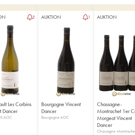
ON
AUKTION
AUKTION
2
1
ult Les Corbins
Bourgogne Vincent
Chassagne-
t Dancer
Dancer
Montrachet 1er C
lt AOC
Bourgogne AOC
Morgeot Vincent
Dancer
Chassagne-Montrache