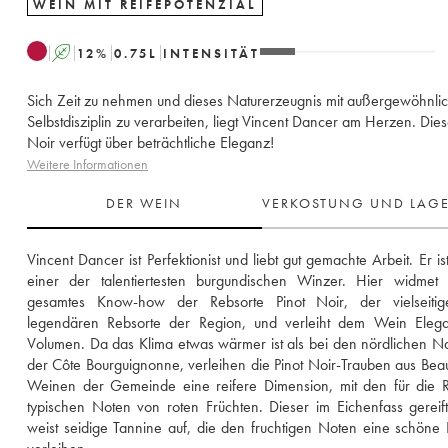
WEIN MIT REIFEPOTENZIAL
A
12
%
0.75
L
INTENSITÄT
Sich Zeit zu nehmen und dieses Naturerzeugnis mit außergewöhnli
Selbstdisziplin zu verarbeiten, liegt Vincent Dancer am Herzen. Dies
Noir verfügt über beträchtliche Eleganz!
Weitere Informationen
DER WEIN
VERKOSTUNG UND LAG
Vincent Dancer ist Perfektionist und liebt gut gemachte Arbeit. Er ist
einer der talentiertesten burgundischen Winzer. Hier widmet e
gesamtes Know-how der Rebsorte Pinot Noir, der vielseitig
legendären Rebsorte der Region, und verleiht dem Wein Elega
Volumen. Da das Klima etwas wärmer ist als bei den nördlichen N
der Côte Bourguignonne, verleihen die Pinot Noir-Trauben aus Bea
Weinen der Gemeinde eine reifere Dimension, mit den für die R
typischen Noten von roten Früchten. Dieser im Eichenfass gereif
weist seidige Tannine auf, die den fruchtigen Noten eine schöne 