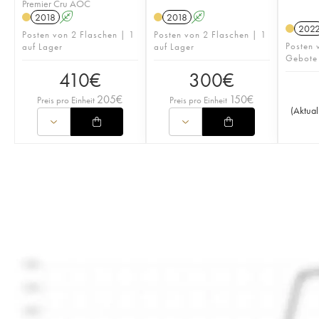
Premier Cru AOC
2018
A
2018
A
202
Posten von 2 Flaschen | 1
Posten von 2 Flaschen | 1
Posten 
auf Lager
auf Lager
Gebote
410
€
300
€
205
€
150
€
Preis pro Einheit
Preis pro Einheit
(
Aktual