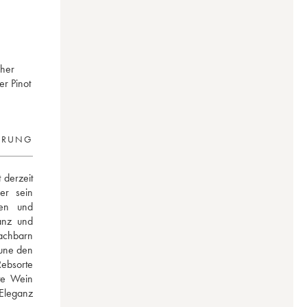
cher
er Pinot
ERUNG
 derzeit 
r sein 
en und 
nz und 
achbarn 
une den 
ebsorte 
te Wein 
Eleganz 