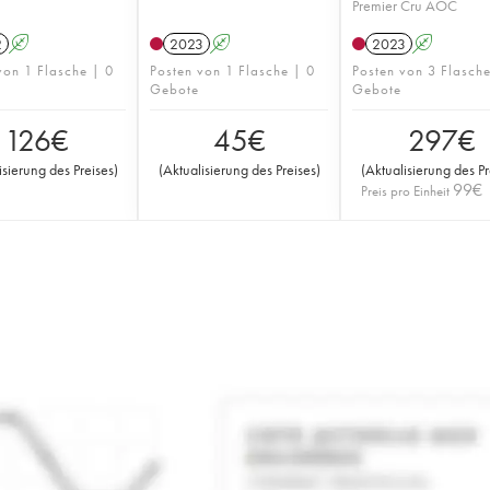
Premier Cru AOC
2
A
2023
A
2023
A
von 1 Flasche | 0
Posten von 1 Flasche | 0
Posten von 3 Flasch
Gebote
Gebote
126
€
45
€
297
€
isierung des Preises
)
(
Aktualisierung des Preises
)
(
Aktualisierung des Pr
99
€
Preis pro Einheit