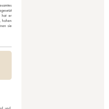
samtes 
gesetzt 
 hat er 
, hohen 
nen sie 
rd und 