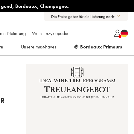
rgund
,
Bordeaux
,
Champagne
...
Die Preise gelten für die Lieferung nach:
ein-Notierung
Wein-Enzyklopädie
re
Unsere must-haves
🍇
Bordeaux Primeurs
IDEALWINE-TREUEPROGRAMM
Treueangebot
Erhalten Sie Rabatt-Coupons bei jedem Einkauf!
ER