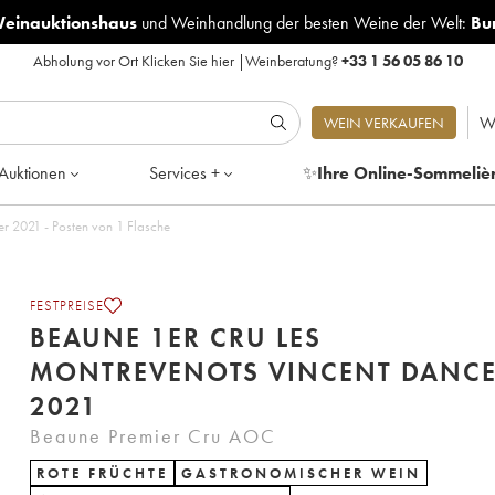
Weinauktionshaus
und
Weinhandlung der besten Weine der Welt:
Bu
Abholung vor Ort
Klicken Sie hier
|
Weinberatung?
+33 1 56 05 86 10
W
WEIN VERKAUFEN
Auktionen
Services +
✨
Ihre Online-Sommeliè
r 2021 - Posten von 1 Flasche
FESTPREISE
BEAUNE 1ER CRU LES
MONTREVENOTS VINCENT DANC
2021
Beaune Premier Cru AOC
ROTE FRÜCHTE
GASTRONOMISCHER WEIN