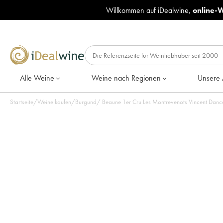
Willkommen auf iDealwine,
online-
Alle Weine
Weine nach Regionen
Unsere 
Startseite
/
Weine kaufen
/
Burgund
/
Beaune 1er Cru Les Montrevenots Vincent Dance