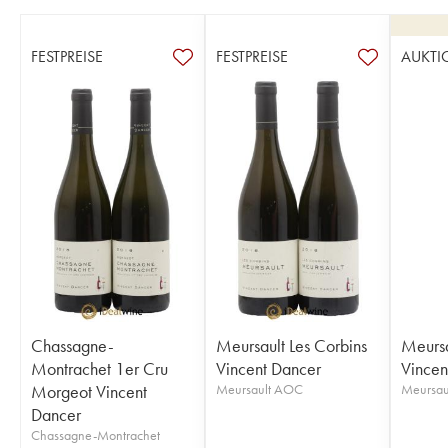
FESTPREISE
FESTPREISE
AUKTI
Chassagne-
Meursault Les Corbins
Meursa
Montrachet 1er Cru
Vincent Dancer
Vincen
Morgeot Vincent
Meursault AOC
Meursau
Dancer
Chassagne-Montrachet