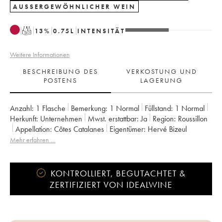
AUSSERGEWÖHNLICHER WEIN
T
13
%
0.75
L
INTENSITÄT
Weitere Informationen
BESCHREIBUNG DES
VERKOSTUNG UND
POSTENS
LAGERUNG
Anzahl:
1 Flasche
Bemerkung:
1 Normal
Füllstand:
1
Normal
Herkunft:
unternehmen
Mwst. erstattbar:
ja
Region:
Roussillon
Appellation:
Côtes Catalanes
Eigentümer:
Hervé Bizeul
Mehr erfahren …
KONTROLLIERT, BEGUTACHTET &
ZERTIFIZIERT VON IDEALWINE