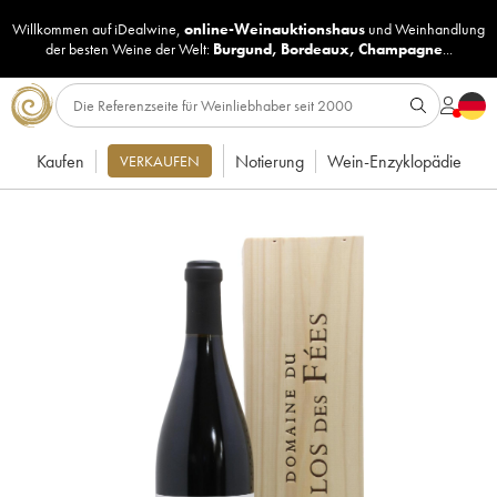
Willkommen auf iDealwine,
online-Weinauktionshaus
und
Weinhandlung
der besten Weine der Welt:
Burgund
,
Bordeaux
,
Champagne
...
Kaufen
Notierung
Wein-Enzyklopädie
VERKAUFEN