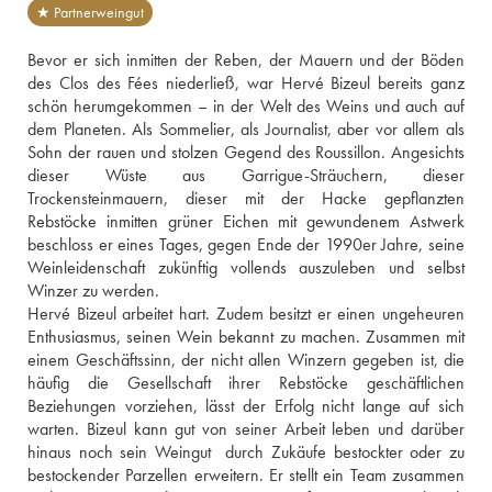
★ Partnerweingut
Bevor er sich inmitten der Reben, der Mauern und der Böden 
des Clos des Fées niederließ, war Hervé Bizeul bereits ganz 
schön herumgekommen – in der Welt des Weins und auch auf 
dem Planeten. Als Sommelier, als Journalist, aber vor allem als 
Sohn der rauen und stolzen Gegend des Roussillon. Angesichts 
dieser Wüste aus Garrigue-Sträuchern, dieser 
Trockensteinmauern, dieser mit der Hacke gepflanzten 
Rebstöcke inmitten grüner Eichen mit gewundenem Astwerk 
beschloss er eines Tages, gegen Ende der 1990er Jahre, seine 
Weinleidenschaft zukünftig vollends auszuleben und selbst 
Winzer zu werden.
Hervé Bizeul arbeitet hart. Zudem besitzt er einen ungeheuren 
Enthusiasmus, seinen Wein bekannt zu machen. Zusammen mit 
einem Geschäftssinn, der nicht allen Winzern gegeben ist, die 
häufig die Gesellschaft ihrer Rebstöcke geschäftlichen 
Beziehungen vorziehen, lässt der Erfolg nicht lange auf sich 
warten. Bizeul kann gut von seiner Arbeit leben und darüber 
hinaus noch sein Weingut  durch Zukäufe bestockter oder zu 
bestockender Parzellen erweitern. Er stellt ein Team zusammen 