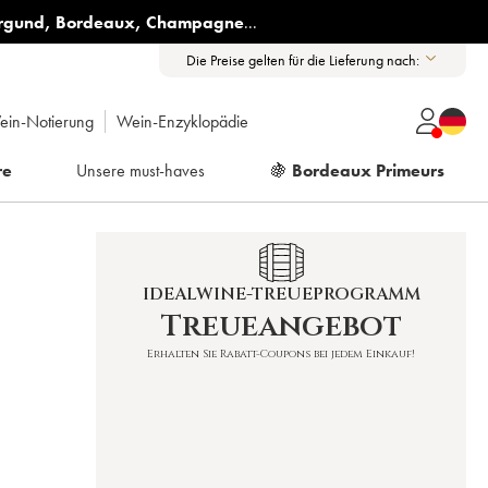
rgund
,
Bordeaux
,
Champagne
...
Die Preise gelten für die Lieferung nach:
ein-Notierung
Wein-Enzyklopädie
re
Unsere must-haves
🍇
Bordeaux Primeurs
IDEALWINE-TREUEPROGRAMM
Treueangebot
Erhalten Sie Rabatt-Coupons bei jedem Einkauf!