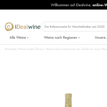
Willkommen auf iDealwine,
online-
Alle Weine
Weine nach Regionen
Unsere 
Startseite
/
Weine kaufen
/
Elsass
/
Alsace Gewurtztraminer Les Treilles du Loup Wei