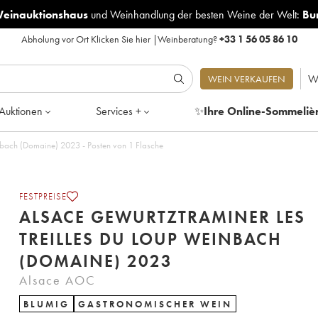
Weinauktionshaus
und
Weinhandlung der besten Weine der Welt:
Bu
Abholung vor Ort
Klicken Sie hier
|
Weinberatung?
+33 1 56 05 86 10
W
WEIN VERKAUFEN
Auktionen
Services +
✨
Ihre Online-Sommeliè
nbach (Domaine) 2023 - Posten von 1 Flasche
FESTPREISE
ALSACE GEWURTZTRAMINER LES
TREILLES DU LOUP WEINBACH
(DOMAINE) 2023
Alsace AOC
BLUMIG
GASTRONOMISCHER WEIN