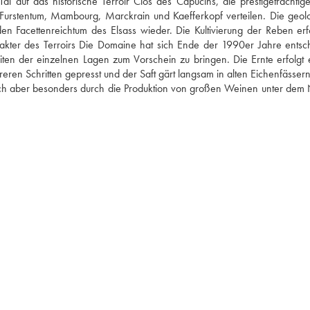
 auf das historische Terroir Clos des Capucins, die prestigeträchtige
Furstentum, Mambourg, Marckrain und Kaefferkopf verteilen. Die geolo
en Facettenreichtum des Elsass wieder. Die Kultivierung der Reben erfol
kter des Terroirs Die Domaine hat sich Ende der 1990er Jahre entsch
en der einzelnen Lagen zum Vorschein zu bringen. Die Ernte erfolgt er
reren Schritten gepresst und der Saft gärt langsam in alten Eichenfässern
 sich aber besonders durch die Produktion von großen Weinen unter dem