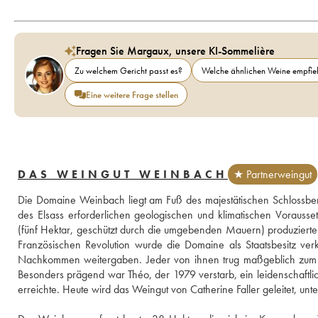
Fragen Sie Margaux, unsere KI-Sommelière
Zu welchem Gericht passt es?
Welche ähnlichen Weine empfieh
Eine weitere Frage stellen
DAS WEINGUT WEINBACH
★ Partnerweingut
Die Domaine Weinbach liegt am Fuß des majestätischen Schlossbergs
des Elsass erforderlichen geologischen und klimatischen Vorausse
(fünf Hektar, geschützt durch die umgebenden Mauern) produziert
Französischen Revolution wurde die Domaine als Staatsbesitz ve
Nachkommen weitergaben. Jeder von ihnen trug maßgeblich zum Auf
Besonders prägend war Théo, der 1979 verstarb, ein leidenschaftl
erreichte. Heute wird das Weingut von Catherine Faller geleitet, un