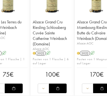
 Les Terres du
Alsace Grand Cru
Alsace Grand Cru
 Weinbach
Riesling Schlossberg
Mambourg Rieslin
ine)
Cuvée Sainte
Butte du Calvaire
 AOC
Catherine Weinbach
Weinbach (Domai
(Domaine)
Alsace AOC
Alsace AOC
1
A
2022
A
2022
A
von 1 Flasche | 1
Posten von 1 Flasche | 6
Posten von 1 Magnu
er
auf Lager
auf Lager
75
€
100
€
170
€