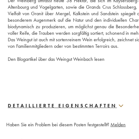
Der Weinberg umfasst heute 38 Hektar, die sich im Kaysersberg-Tal
Altenbourg und Vogelgarten, sowie die Grands Crus Schlossberg, 
Vielfalt von Granit über Mergel, Kalkstein und Sandstein spiegelt d
besonderem Augenmerk auf die Natur und den individuellen Chara
biodynamisch zu produzieren, um möglichst genau die Besonderheit
voller Reife, die Trauben werden sorgfältig sortiert, schonend in meh
Das Weingut ist auch mit sortenreinem Wein erfolgreich, zeichnet
von Familienmitgliedern oder von bestimmten Terroirs aus.
Den Blogartikel über das Weingut Weinbach lesen
DETAILLIERTE EIGENSCHAFTEN
Haben Sie ein Problem bei diesem Posten festgestellt?
Melden