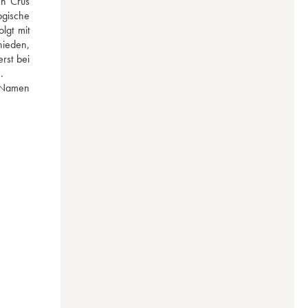
n Crus 
gische 
gt mit 
ieden, 
st bei 
.
 Namen 