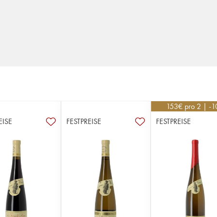
153
€
pro 2 | -
EISE
FESTPREISE
FESTPREISE