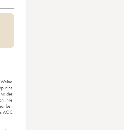
 Weine 
pucins 
nd der 
n ihre 
l bei. 
ls AOC 