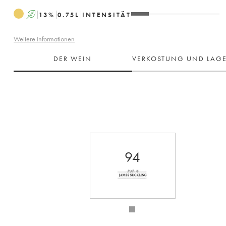
A
13
%
0.75
L
INTENSITÄT
Weitere Informationen
DER WEIN
VERKOSTUNG UND LAG
94