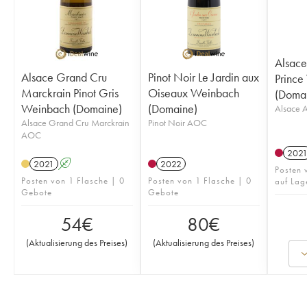
Alsace
Alsace Grand Cru
Pinot Noir Le Jardin aux
Prince
Marckrain Pinot Gris
Oiseaux Weinbach
(Doma
Weinbach (Domaine)
(Domaine)
Alsace
Alsace Grand Cru Marckrain
Pinot Noir AOC
AOC
202
2021
A
2022
Posten 
Posten von 1 Flasche | 0
Posten von 1 Flasche | 0
auf Lag
Gebote
Gebote
54
€
80
€
(
Aktualisierung des Preises
)
(
Aktualisierung des Preises
)