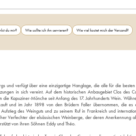
lst du mir?
Wie sollte ich ihn servieren?
Wie viel kostet mich der Versand?
 und verfügt über eine einzigartige Hanglage, die alle für die besten
tzungen in sich vereint. Auf dem historischen Anbaugebiet Clos des Ca
en die Kapuziner-Mönche seit Anfang des 17. Jahrhunderts Wein. Währe
rkauft und im Jahr 1898 von den Brüdern Faller übernommen, die es a
stieg des Weinguts und zu seinem Ruf in Frankreich und internationa
icher Verfechter der elsässischen Weinberge, der deren Anerkennung a
terstützt von ihren Söhnen Eddy und Théo.