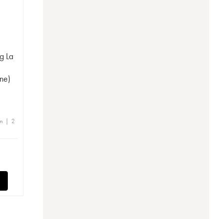
g La
ne)
m | 2