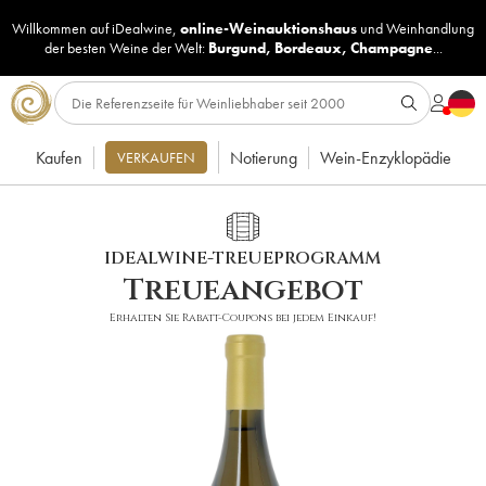
Willkommen auf iDealwine,
online-Weinauktionshaus
und
Weinhandlung
der besten Weine der Welt:
Burgund
,
Bordeaux
,
Champagne
...
Kaufen
Notierung
Wein-Enzyklopädie
VERKAUFEN
IDEALWINE-TREUEPROGRAMM
Treueangebot
Erhalten Sie Rabatt-Coupons bei jedem Einkauf!