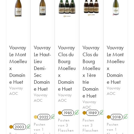
Vouvray
Vouvray
Vouvray
Vouvray
Vouvray
Le Mont
Le Haut-
Clos du
Clos du
Le Mont
Moelleu
Lieu
Bourg
Bourg
Moelleu
x
Demi-
Moelleu
Moelleu
x
Domain
Sec
x
x 1ère
Domain
e Huet
Domain
Domain
trie
e Huet
Vouvray
e Huet
e Huet
Domain
Vouvray
AOC
AOC
Vouvray
Vouvray
e Huet
AOC
AOC
Vouvray
AOC
1985
A
S
1989
A
S
2022
A
S
2018
A
Posten
Posten
Posten
Posten
von 3
von 3
2003
A
S
von 1
von 1
Flaschen
Flaschen