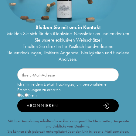
Bleiben Sie mit uns in Kontakt
Melden Sie sich für den iDealwine-Newsletter an und entdecken
Sie unsere exklusiven Weinschätze!
Erhalten Sie direkt in Ihr Postfach handverlesene
Neuentdeckungen, limitierte Angebote, Neuigkeiten und fundierte
Analysen.
Ich stimme dem E-Mail-Tracking zu, um personalisierte
Empfehlungen zu erhalten
Ja
Nein
ABONNIEREN
Mit Ihrer Anmeldung erhalten Sie exklusiv ausgewählte Neuigkeiten, Angebote
und Einblicke von iDealwine.
Sie können sich jederzeit unkompliziert über den Link in jeder E-Mail abmelden.