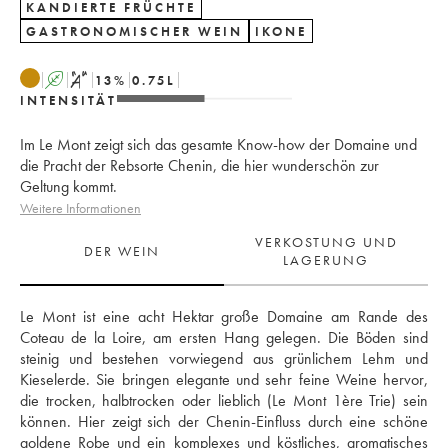
KANDIERTE FRÜCHTE
GASTRONOMISCHER WEIN
IKONE
A
S
13
%
0.75
L
INTENSITÄT
Im Le Mont zeigt sich das gesamte Know-how der Domaine und
die Pracht der Rebsorte Chenin, die hier wunderschön zur
Geltung kommt.
Weitere Informationen
VERKOSTUNG UND
DER WEIN
LAGERUNG
Le Mont ist eine acht Hektar große Domaine am Rande des 
Coteau de la Loire, am ersten Hang gelegen. Die Böden sind 
steinig und bestehen vorwiegend aus grünlichem Lehm und 
Kieselerde. Sie bringen elegante und sehr feine Weine hervor, 
die trocken, halbtrocken oder lieblich (Le Mont 1ère Trie) sein 
können. Hier zeigt sich der Chenin-Einfluss durch eine schöne 
goldene Robe und ein komplexes und köstliches, aromatisches 