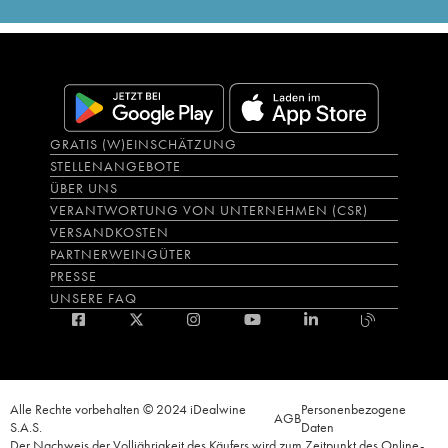
GRATIS (W)EINSCHÄTZUNG
STELLENANGEBOTE
ÜBER UNS
VERANTWORTUNG VON UNTERNEHMEN (CSR)
VERSANDKOSTEN
PARTNERWEINGÜTER
PRESSE
UNSERE FAQ
Alle Rechte vorbehalten © 2024 iDealwine
Personenbezogene
AGB
S.A.S.
Daten
Der Nachweis der Volljährigkeit des Käufers wird zum Zeitpunkt des Online-