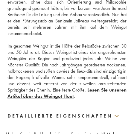
erworben, ohne dass sich Orientierung und Philosophie 
grundlegend geändert hätten; bis vor kurzem war Jean-Bernard 
Berthomé für die Leitung und den Anbau verantwortlich. Nun hat 
er den Führungsstab an Benjamin Joliveau weitergereicht, der 
bereits seit mehreren Jahren mit ihm auf dem Weingut 
zusammenarbeitet. 
Im gesamten Weingut ist die Hälfte der Rebstöcke zwischen 30 
und 50 Jahre alt. Dieses Weingut ist eines der angesehensten 
Weingüter der Region und produziert jedes Jahr Weine von 
höchster Qualität. Die nach Jahrgängen geordneten trockenen, 
halbtrockenen und süßen cuvées de lieux-dits sind einzigartig in 
der Region; kraftvolle Weine, sehr temperamentvoll, raffiniert 
und dezent, weit entfernt von der zuweilen anzutreffenden 
Spritzigkeit des Chenin. Eine feste Größe. 
Lesen Sie unseren 
Artikel über das Weingut Huet
.
DETAILLIERTE EIGENSCHAFTEN