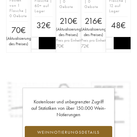
Posten
Flasche |
Flasche |
| 0
| 0
von 1
60+ auf
12 auf
Gebote
Gebote
Flasche |
Lager
Lager
0 Gebote
210
€
216
€
32
€
48
€
70
€
(
Aktualisierung
(
Aktualisierung
des Preises
)
des Preises
)
(
Aktualisierung
Preis pro Einheit
Preis pro Einheit
des Preises
)
70
€
72
€
Kostenloser und unbegrenzter Zugriff
auf Statistiken von über 150.000 Wein-
Notierungen
WEINNOTIERUNGSDETAILS