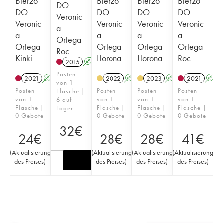
Bierzo
Bierzo
Bierzo
Bierzo
DO
DO
DO
DO
DO
Veronic
Veronic
Veronic
Veronic
Veronic
a
a
a
a
a
Ortega
Ortega
Ortega
Ortega
Ortega
Roc
Kinki
Llorona
Llorona
Roc
2015
A
Posten
2021
A
2022
A
2023
A
2021
A
von 1
Posten
Posten
Posten
Posten
Flasche |
von 1
von 1
von 1
von 1
6 auf
Flasche |
Flasche |
Flasche |
Flasche |
Lager
0 Gebote
0 Gebote
0 Gebote
0 Gebote
32
€
24
€
28
€
28
€
41
€
(
Aktualisierung
(
Aktualisierung
(
Aktualisierung
(
Aktualisierung
des Preises
)
des Preises
)
des Preises
)
des Preises
)