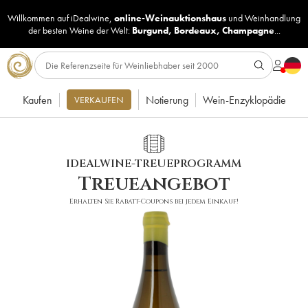
Willkommen auf iDealwine,
online-Weinauktionshaus
und
Weinhandlung
der besten Weine der Welt:
Burgund
,
Bordeaux
,
Champagne
...
Kaufen
Notierung
Wein-Enzyklopädie
VERKAUFEN
IDEALWINE-TREUEPROGRAMM
Treueangebot
Erhalten Sie Rabatt-Coupons bei jedem Einkauf!