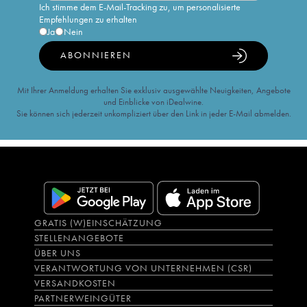
Ich stimme dem E-Mail-Tracking zu, um personalisierte
Empfehlungen zu erhalten
Ja
Nein
ABONNIEREN
Mit Ihrer Anmeldung erhalten Sie exklusiv ausgewählte Neuigkeiten, Angebote
und Einblicke von iDealwine.
Sie können sich jederzeit unkompliziert über den Link in jeder E-Mail abmelden.
GRATIS (W)EINSCHÄTZUNG
STELLENANGEBOTE
ÜBER UNS
VERANTWORTUNG VON UNTERNEHMEN (CSR)
VERSANDKOSTEN
PARTNERWEINGÜTER