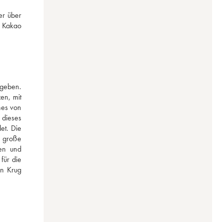
r über 
, Kakao 
geben. 
n, mit 
es von 
ieses 
t. Die 
 große 
en und 
ür die 
n Krug 