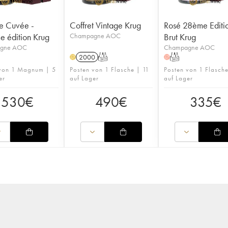
e Cuvée -
Coffret Vintage Krug
Rosé 28ème Editi
 édition Krug
Champagne AOC
Brut Krug
gne AOC
Champagne AOC
2000
T
T
H
H
 von 1 Magnum | 5
Posten von 1 Flasche | 11
Posten von 1 Flasche
er
auf Lager
auf Lager
530
€
490
€
335
€