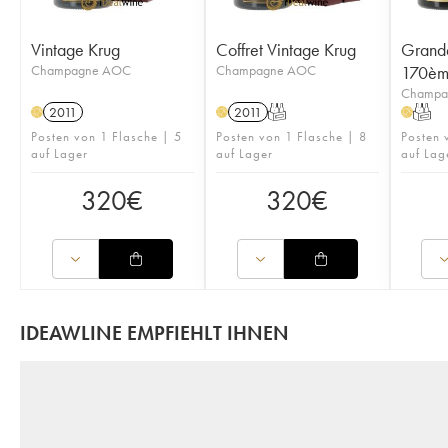
Vintage Krug
Coffret Vintage Krug
Grand
Champagne AOC
Champagne AOC
170ème
Champa
2011
2011
T
T
H
H
H
Posten von 1 Flasche | 5
Posten von 1 Flasche | 8
Posten
auf Lager
auf Lager
auf Lag
320
€
320
€
IDEAWLINE EMPFIEHLT IHNEN