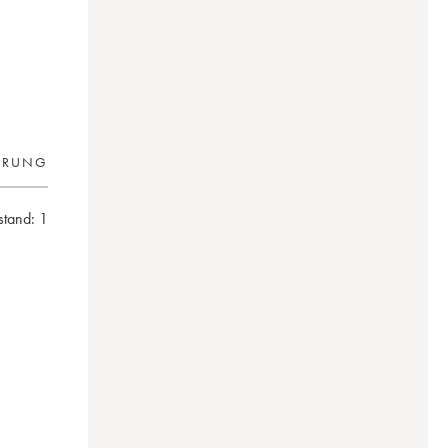
ERUNG
lstand:
1