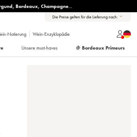
rgund
,
Bordeaux
,
Champagne
...
Die Preise gelten für die Lieferung nach:
ein-Notierung
Wein-Enzyklopädie
re
Unsere must-haves
🍇
Bordeaux Primeurs