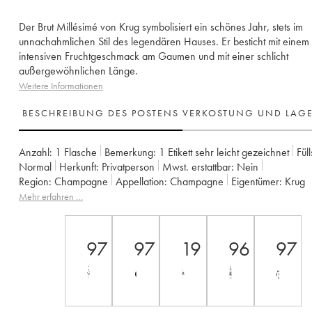
Der Brut Millésimé von Krug symbolisiert ein schönes Jahr, stets im
unnachahmlichen Stil des legendären Hauses. Er besticht mit einem
intensiven Fruchtgeschmack am Gaumen und mit einer schlicht
außergewöhnlichen Länge.
Weitere Informationen
BESCHREIBUNG DES POSTENS
VERKOSTUNG UND LAG
Anzahl:
1 Flasche
Bemerkung:
1 Etikett sehr leicht gezeichnet
Fül
Normal
Herkunft:
privatperson
Mwst. erstattbar:
nein
Region:
Champagne
Appellation:
Champagne
Eigentümer:
Krug
Mehr erfahren …
97
97
19
96
97