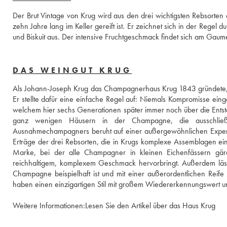
Der Brut Vintage von Krug wird aus den drei wichtigsten Rebsorten 
zehn Jahre lang im Keller gereift ist. Er zeichnet sich in der Regel
und Biskuit aus. Der intensive Fruchtgeschmack findet sich am Gaum
DAS WEINGUT KRUG
Als Johann-Joseph Krug das Champagnerhaus Krug 1843 gründete, 
Er stellte dafür eine einfache Regel auf: Niemals Kompromisse eing
welchem hier sechs Generationen später immer noch über die Entst
ganz wenigen Häusern in der Champagne, die ausschließl
Ausnahmechampagners beruht auf einer außergewöhnlichen Experti
Erträge der drei Rebsorten, die in Krugs komplexe Assemblagen ein
Marke, bei der alle Champagner in kleinen Eichenfässern gär
reichhaltigem, komplexem Geschmack hervorbringt. Außerdem lässt
Champagne beispielhaft ist und mit einer außerordentlichen Rei
haben einen einzigartigen Stil mit großem Wiedererkennungswert un
Weitere Informationen:
Lesen Sie den Artikel über das Haus Krug