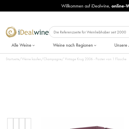
Willkommen auf iDealwine,
online-
Alle Weine
Weine nach Regionen
Unsere 
Startseite
/
Weine kaufen
/
Champagne
/
Vintage Krug 2006 - Posten von 1 Flasche