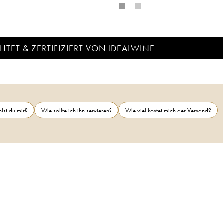
TET & ZERTIFIZIERT VON IDEALWINE
lst du mir?
Wie sollte ich ihn servieren?
Wie viel kostet mich der Versand?