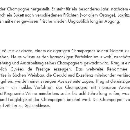
der Champagne hergestellt. Er steht für ein besonderes Jahr, nachdem e
 durch ein Bukett nach verschiedenen Früchten (vor allem Orange), Lakritz
en mit einer gewissen Frische wieder. Unglaublich lang im Abgang.
träumte er davon, einem einzigartigen Champagner seinen Namen zu 
ehen. Heute wüsste er den hartnäckigen Perfektionismus wohl zu schätze
ehung und Ausarbeitung seines Champagners gewacht wird. Krug ist ein
ich Cuvées de Prestige erzeugen. Das weltweite Renommee d
se in Sachen Weinbau, die Geduld und Exzellenz miteinander verbinde
gehen, werden einer strengen Auslese unterzogen. Krug ist die einzige
en – ein heikles Verfahren, das Champagner mit intensiven Arom
 Krug seine Weine mindestens sechs bis acht Jahre lang reifen, was f
fe und Langlebigkeit der Champagner belohnt wird. Die Champagner vo
d zählen zur Spitzenklasse.