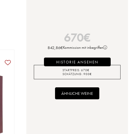
670
€
842,86
€
Kommission mit inbegriffen
HISTORIE ANSEHEN
STARTPREIS:
670
€
SCHÄTZUNG:
900
€
ÄHNLICHE WEINE