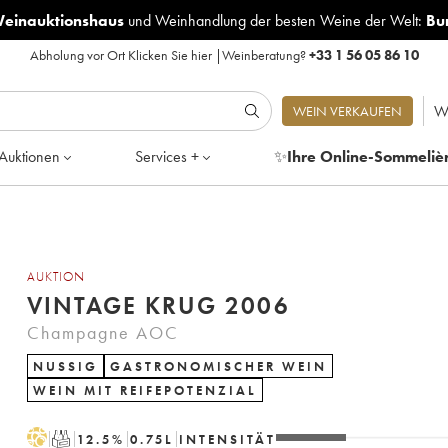
Weinauktionshaus
und
Weinhandlung der besten Weine der Welt:
Bu
Abholung vor Ort
Klicken Sie hier
|
Weinberatung?
+33 1 56 05 86 10
W
WEIN VERKAUFEN
Auktionen
Services +
✨
Ihre Online-Sommeliè
AUKTION
VINTAGE KRUG 2006
Champagne AOC
NUSSIG
GASTRONOMISCHER WEIN
WEIN MIT REIFEPOTENZIAL
H
T
12.5
%
0.75
L
INTENSITÄT