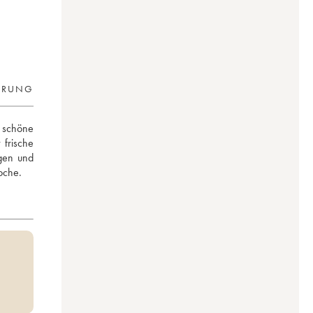
ERUNG
schöne 
frische 
gen und 
oche.