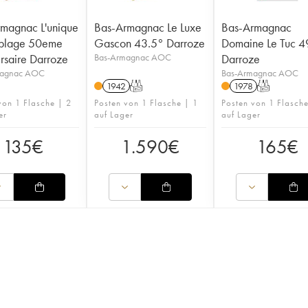
magnac L'unique
Bas-Armagnac Le Luxe
Bas-Armagnac
blage 50eme
Gascon 43.5° Darroze
Domaine Le Tuc 4
rsaire Darroze
Bas-Armagnac AOC
Darroze
magnac AOC
Bas-Armagnac AOC
1942
T
1978
T
von 1 Flasche | 2
Posten von 1 Flasche | 1
Posten von 1 Flasche
er
auf Lager
auf Lager
135
€
1.590
€
165
€