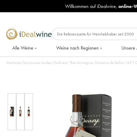
Willkommen auf iDealwine,
online-
Alle Weine
Weine nach Regionen
Unsere 
Startseite
/
Spirituosen kaufen
/
Südwest
/