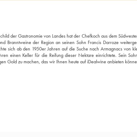
schild der Gastronomie von Landes hat der Chefkoch aus dem Südwesten
und Branntweine der Region an seinen Sohn Francis Darroze weiterge
chte sich ab den 1950er Jahren auf die Suche nach Armagnacs von kle
ren einen Keller für die Reifung dieser Nektare einrichtete. Sein Soh
sigen Gold zu machen, das wir Ihnen heute auf iDealwine anbieten könne