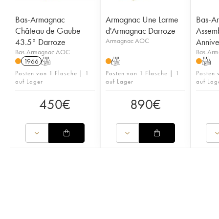
Bas-Armagnac
Armagnac Une Larme
Bas-Ar
Château de Gaube
d'Armagnac Darroze
Assem
43.5° Darroze
Armagnac AOC
Annive
Bas-Armagnac AOC
Bas-Ar
1966
T
T
T
Posten von 1 Flasche | 1
Posten von 1 Flasche | 1
Posten 
auf Lager
auf Lager
auf Lag
450
€
890
€