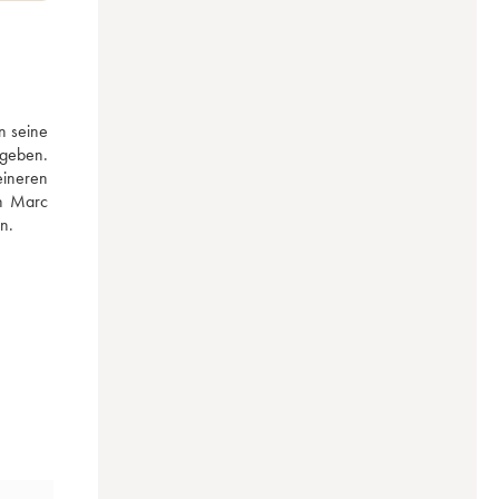
 seine 
geben. 
ineren 
n Marc 
n. 