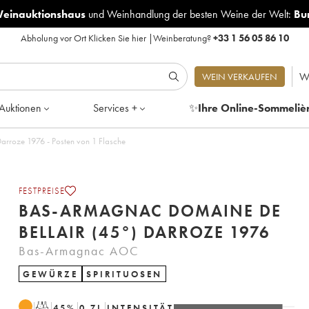
Weinauktionshaus
und
Weinhandlung der besten Weine der Welt:
Bu
Abholung vor Ort
Klicken Sie hier
|
Weinberatung?
+33 1 56 05 86 10
W
WEIN VERKAUFEN
Auktionen
Services +
✨
Ihre Online-Sommeliè
Bas-Armagnac Domaine de Bellair (45°) Darroze 1976 - Posten von 1 Flasche
FESTPREISE
BAS-ARMAGNAC DOMAINE DE
BELLAIR (45°) DARROZE 1976
Bas-Armagnac AOC
GEWÜRZE
SPIRITUOSEN
T
45
%
0.7
L
INTENSITÄT