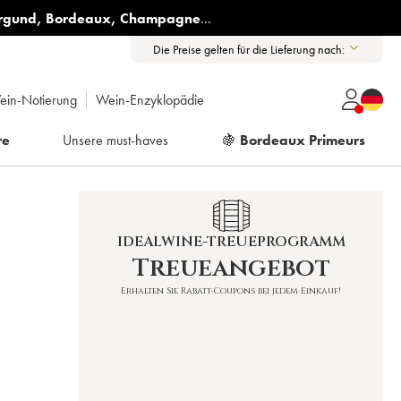
rgund
,
Bordeaux
,
Champagne
...
Die Preise gelten für die Lieferung nach:
ein-Notierung
Wein-Enzyklopädie
re
Unsere must-haves
🍇
Bordeaux Primeurs
IDEALWINE-TREUEPROGRAMM
Treueangebot
Erhalten Sie Rabatt-Coupons bei jedem Einkauf!