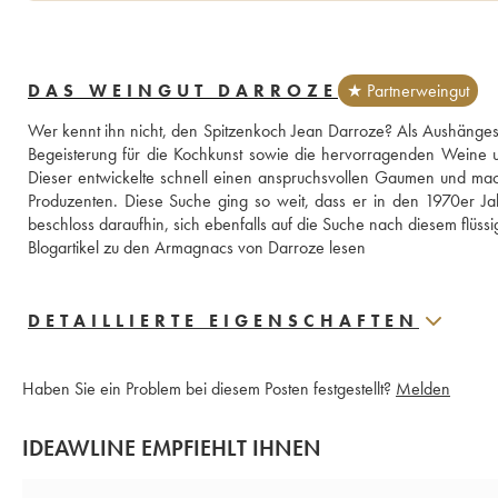
DAS WEINGUT DARROZE
★ Partnerweingut
Wer kennt ihn nicht, den Spitzenkoch Jean Darroze? Als Aushänge
Begeisterung für die Kochkunst sowie die hervorragenden Weine 
Dieser entwickelte schnell einen anspruchsvollen Gaumen und ma
Produzenten. Diese Suche ging so weit, dass er in den 1970er Jah
beschloss daraufhin, sich ebenfalls auf die Suche nach diesem flüs
Blogartikel zu den Armagnacs von Darroze lesen
DETAILLIERTE EIGENSCHAFTEN
Haben Sie ein Problem bei diesem Posten festgestellt?
Melden
IDEAWLINE EMPFIEHLT IHNEN