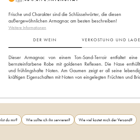
Frische und Charakter sind die Schlüsselwörter, die diesen
außergewöhnlichen Armagnac am besten beschreiben!
Weitere Informationen
DER WEIN
VERKOSTUNG UND LAG
Dieser Armagnac von einem Ton-Sand-Terroir entfaltet eine 
bernsteinfarbene Robe mit goldenen Reflexen. Die Nase enthüllt 
und frühlingshafte Noten. Am Gaumen zeigt er all seine lebendi
kräftigen Eigenschaften mit Noten von eingelegten Früchten und Bri
lst du mir?
Wie sollte ich ihn servieren?
Wie viel kostet mich der Versand?