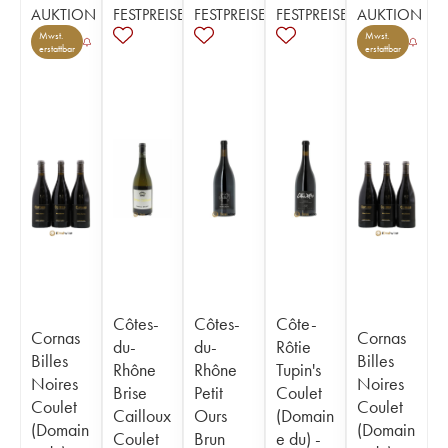
AUKTION
FESTPREISE
FESTPREISE
FESTPREISE
AUKTION
Mwst.
Mwst.
erstattbar
erstattbar
Côtes-
Côtes-
Côte-
Cornas
Cornas
du-
du-
Rôtie
Billes
Billes
Rhône
Rhône
Tupin's
Noires
Noires
Brise
Petit
Coulet
Coulet
Coulet
Cailloux
Ours
(Domain
(Domain
(Domain
Coulet
Brun
e du) -