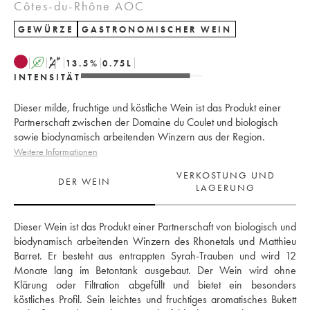
Côtes-du-Rhône AOC
GEWÜRZE
GASTRONOMISCHER WEIN
A
S
13.5
%
0.75
L
INTENSITÄT
Dieser milde, fruchtige und köstliche Wein ist das Produkt einer
Partnerschaft zwischen der Domaine du Coulet und biologisch
sowie biodynamisch arbeitenden Winzern aus der Region.
Weitere Informationen
VERKOSTUNG UND
DER WEIN
LAGERUNG
Dieser Wein ist das Produkt einer Partnerschaft von biologisch und 
biodynamisch arbeitenden Winzern des Rhonetals und Matthieu 
Barret. Er besteht aus entrappten Syrah-Trauben und wird 12 
Monate lang im Betontank ausgebaut. Der Wein wird ohne 
Klärung oder Filtration abgefüllt und bietet ein besonders 
köstliches Profil. Sein leichtes und fruchtiges aromatisches Bukett 