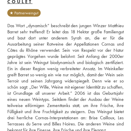
COULET
★ Partnerweingut
Das Wort „dynamisch“ beschreibt den jungen Winzer Matthieu 
Barret sehr treffend! Er leitet das 18 Hektar große Familiengut 
und baut dort unter anderem Syrah an, die er für die 
Ausarbeitung seiner Rotweine der Appellationen Cornas und 
Côtes du Rhône verwendet. Sein von Respekt vor der Natur 
geprägtes Vorgehen wurde belohnt: Seit Anfang der 2000er 
Jahre ist sein Weingut biodynamisch und biologisch zertifiziert. 
Ein in dieser Region wenig verbreiteter Ansatz. Im Weinkeller 
greift Barret so wenig ein wie nur möglich, damit der Wein sein 
Terroir und seinen Jahrgang widerspiegelt. Denn wie er so 
schön sagt: „Der Wille, Weine mit eigener Identität zu schaffen, 
ist Grundlage all unserer Arbeit.“ 2006 ist das Geburtsjahr 
eines neuen Weintyps. Seitdem findet der Ausbau der Weine 
teilweise eiförmigen Zementtanks statt, um ihre Frische, ihre 
Fülligkeit und ihre Fruchtigkeit zu steigern. Das Weingut bietet 
drei herrliche Cornas-Interpretationen an: Brise Cailloux, Les 
Terrasses du Serre und Billes Noires. Die anderen Weine sind 
bekannt für ihre Finesse, ihre Frische und ihre Eleganz. 