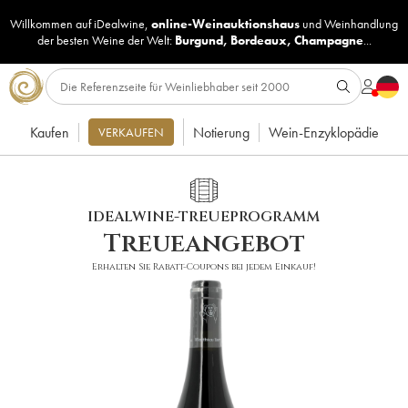
Willkommen auf iDealwine,
online-Weinauktionshaus
und
Weinhandlung
der besten Weine der Welt:
Burgund
,
Bordeaux
,
Champagne
...
Kaufen
Notierung
Wein-Enzyklopädie
VERKAUFEN
IDEALWINE-TREUEPROGRAMM
Treueangebot
Erhalten Sie Rabatt-Coupons bei jedem Einkauf!