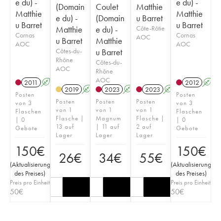
e du) -
e du) -
(Domain
Coulet
Matthie
Matthie
Matthie
e du) -
(Domain
u Barret
u Barret
u Barret
Matthie
e du) -
Côte-Rôtie
Cornas
Cornas
AOC
u Barret
Matthie
AOC
AOC
Côtes-du-
u Barret
Rhône
Côtes-du-
AOC
Rhône
AOC
2011
A
S
2012
A
2019
A
S
2023
A
S
2023
A
S
Posten
Posten
Posten
Posten
Posten
von 3
von 3
von 1
von 1
von 1
Flaschen
Flaschen
Flasche |
Magnum
Flasche |
| 0
| 0
13 auf
| 11 auf
2 auf
Gebote
Gebote
Lager
Lager
Lager
150
€
150
€
26
€
34
€
55
€
(
Aktualisierung
(
Aktualisierung
des Preises
)
des Preises
)
Preis pro Einheit
Preis pro Einheit
50
€
50
€