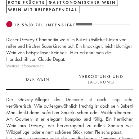
ROTE FRÜCHTE
GASTRONOMISCHER WEIN
WEIN MIT REIFEPOTENZIAL
12.5
%
0.75
L
INTENSITÄT
Dieser Gevrey-Chambertin weist im Bukett köstliche Noten von
reifer und frischer Sauerkirsche auf. Ein knackiger, leicht blumiger
Wein von beispielloser Reinheit…Hier erkennt man die
Handschrift von Claude Dugat.
Weitere Informationen
VERKOSTUNG UND
DER WEIN
LAGERUNG
Der Gevrey-Villages der Domaine ist auch jung sehr 
verführerisch. Wie außergewöhnlich fruchtig ist doch sein Bukett! 
Man denkt dabei sofort an Sauerkirschen oder Walderdbeeren. 
Am Gaumen ist er elegant, komplex und füllig. Ein herrlicher 
Wein aus Gevrey, der hervorragend zu edlen Speisen wie 
Wildgeflügel oder einem schönen Stück roten Fleischs passt. 
Für seine Erzeugung setzt die wohlbekannte Domaine Claude 