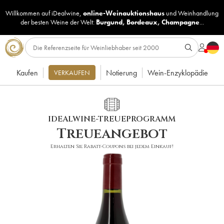
Willkommen auf iDealwine,
online-Weinauktionshaus
und
Weinhandlung
der besten Weine der Welt:
Burgund
,
Bordeaux
,
Champagne
...
Kaufen
Notierung
Wein-Enzyklopädie
VERKAUFEN
IDEALWINE-TREUEPROGRAMM
Treueangebot
Erhalten Sie Rabatt-Coupons bei jedem Einkauf!