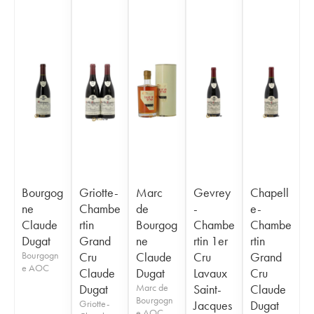
Bourgog
Griotte-
Marc
Gevrey
Chapell
ne
Chambe
de
-
e-
Claude
rtin
Bourgog
Chambe
Chambe
Dugat
Grand
ne
rtin 1er
rtin
Bourgogn
Cru
Claude
Cru
Grand
e AOC
Claude
Dugat
Lavaux
Cru
Dugat
Marc de
Saint-
Claude
Bourgogn
Griotte-
Jacques
Dugat
e AOC