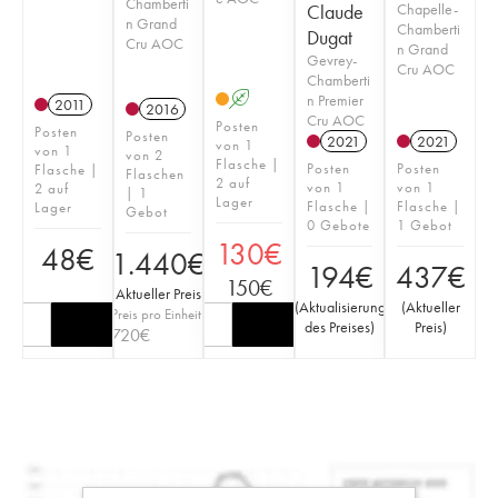
Chamberti
Claude
Chapelle-
n Grand
Chamberti
Dugat
Cru AOC
n Grand
Gevrey-
Cru AOC
Chamberti
A
n Premier
2011
2016
Cru AOC
Posten
Posten
Posten
2021
2021
von 1
von 1
von 2
Flasche |
Posten
Posten
Flasche |
Flaschen
2 auf
von 1
von 1
2 auf
| 1
Lager
Flasche |
Flasche |
Lager
Gebot
0 Gebote
1 Gebot
130
€
48
€
1.440
€
194
€
437
€
150
€
(
Aktueller Preis
)
(
Aktualisierung
(
Aktueller
Preis pro Einheit
des Preises
)
Preis
)
720
€