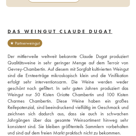
DAS WEINGUT CLAUDE DUGAT
★ Partnerweingut
Der mittlerweile weltweit bekannte Claude Dugat produziert 
Qualitätsweine in sehr geringer Menge auf dem Terroir von 
Gevrey-Chambertin. Auf diesem mit Sorgfalt kultivierten Weingut 
sind die Ernteerträge mikroskopisch klein und die Vinifikation 
erfolgt sehr interventionsarm. Die Weine werden weder 
geschönt noch gefiltert. In sehr guten Jahren produziert das 
Weingut nur 50 Kisten Griotte Chambertin und 100 Kisten 
Charmes Chambertin. Diese Weine haben ein großes 
Reifepotenzial, sind beeindruckend vielfältig im Geschmack und 
zeichnen sich dadurch aus, dass sie auch in schwachen 
Jahrgängen über das gesamte Weinsortiment hinweg sehr 
konsistent sind. Sie bleiben größtenteils Sammlern vorbehalten 
und sind auf dem freien Markt praktisch nicht zu bekommen.