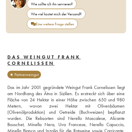
Wie sollte ich ihn servieren?
Wie viel kostet mich der Versand?
Eine weitere Frage stellen
DAS WEINGUT FRANK
CORNELISSEN
★ Partnerweingut
Das im Jahr 2001 gegründete Weingut Frank Cornelissen liegt 
am Nordhang des Ätna in Sizilien. Es erstreckt sich über eine 
Fläche von 24 Hektar in einer Höhe zwischen 650 und 980 
Metern, wovon zwei Hektar mit Olivenbäumen 
(Olivenölproduktion) und Getreide (Buchweizen) bepflanzt 
wurden. Die Rebsorten sind Nerello Mascalese, Alicante 
Bouschet, Minella Nera, Uva Francese, Nerello Capuccio, 
Minella Bianca und Inzolia für die Rotweine sowie Carricante, 