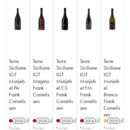
Terre
Terre
Terre
Terre
Terre
Siciliane
Siciliane
Siciliane
Siciliane
Siciliane
IGT
IGT
IGT
IGT
IGT
Munjeb
Magma
Munjeb
Munjeb
Munjeb
el PA
Frank
el CS
el FM
el
Frank
Cornelis
Frank
Frank
Bianco
Cornelis
sen
Cornelis
Cornelis
Frank
sen
sen
sen
Cornelis
sen
2020
A
2020
A
2020
A
2016
A
2020
A
Posten
Posten
Posten
Posten
Posten