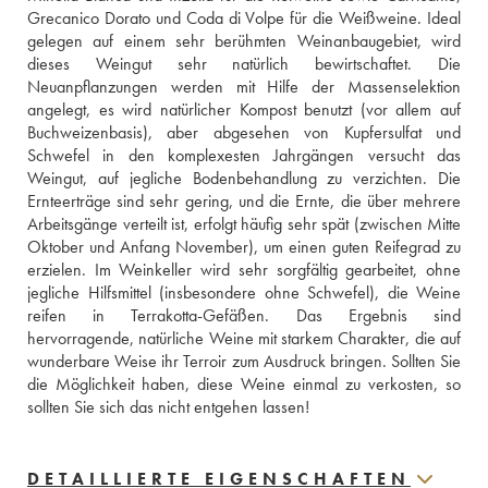
Grecanico Dorato und Coda di Volpe für die Weißweine. Ideal 
gelegen auf einem sehr berühmten Weinanbaugebiet, wird 
dieses Weingut sehr natürlich bewirtschaftet. Die 
Neuanpflanzungen werden mit Hilfe der Massenselektion 
angelegt, es wird natürlicher Kompost benutzt (vor allem auf 
Buchweizenbasis), aber abgesehen von Kupfersulfat und 
Schwefel in den komplexesten Jahrgängen versucht das 
Weingut, auf jegliche Bodenbehandlung zu verzichten. Die 
Ernteerträge sind sehr gering, und die Ernte, die über mehrere 
Arbeitsgänge verteilt ist, erfolgt häufig sehr spät (zwischen Mitte 
Oktober und Anfang November), um einen guten Reifegrad zu 
erzielen. Im Weinkeller wird sehr sorgfältig gearbeitet, ohne 
jegliche Hilfsmittel (insbesondere ohne Schwefel), die Weine 
reifen in Terrakotta-Gefäßen. Das Ergebnis sind 
hervorragende, natürliche Weine mit starkem Charakter, die auf 
wunderbare Weise ihr Terroir zum Ausdruck bringen. Sollten Sie 
die Möglichkeit haben, diese Weine einmal zu verkosten, so 
sollten Sie sich das nicht entgehen lassen!
DETAILLIERTE EIGENSCHAFTEN