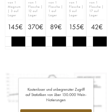
von 1
von 1
von 1
von 1
von 1
Magnum
Flasche |
Flasche |
Flasche |
Flasche |
| 3 auf
12 auf
1 auf
5 auf
17 auf
Lager
Lager
Lager
Lager
Lager
145
€
370
€
89
€
155
€
42
€
Kostenloser und unbegrenzter Zugriff
auf Statistiken von über 150.000 Wein-
Notierungen