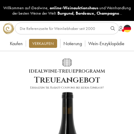
Willkommen auf iDealwine,
online-Weinauktionshaus
und
Weinhandlung
der besten Weine der Welt:
Burgund
,
Bordeaux
,
Champagne
...
Kaufen
Notierung
Wein-Enzyklopädie
VERKAUFEN
IDEALWINE-TREUEPROGRAMM
Treueangebot
Erhalten Sie Rabatt-Coupons bei jedem Einkauf!