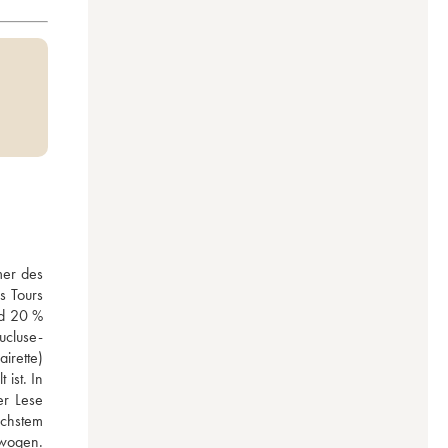
er des 
 Tours 
d 20 % 
ucluse-
rette) 
st. In 
r Lese 
chstem 
wogen. 