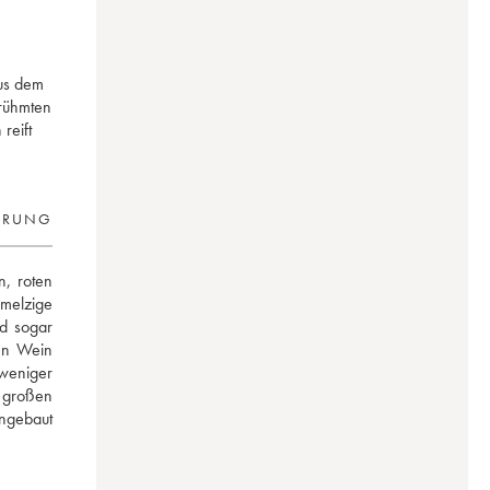
aus dem
erühmten
reift
ERUNG
, roten 
melzige 
d sogar 
n Wein 
weniger 
großen 
gebaut 