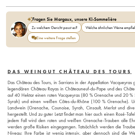
Fragen Sie Margaux, unsere KI-Sommelière
Zu welchem Gericht passt es?
Welche ähnlichen Weine empfieh
Eine weitere Frage stellen
DAS WEINGUT CHÂTEAU DES TOURS
Das Château des Tours, in Sarrians in der Appellation Vacqueyra
legendären Château Rayas in Châteauneuf-du-Pape und des Châtea
auf 40 Hektar einen roten Vacqueyras (80 % Grenache und 20 % S
Syrah) und einen weißen Côtes-du-Rhône (100 % Grenache). Un
Landwein (Grenache, Counoise, Syrah, Cinsault, Merlot und dive
hergestellt. Und zu guter Letzt findet man hier auch einen Rosé-Taf
jedem Fall wird den roten und weißen Grenache-Trauben alle Ehr
werden große Risiken eingegangen. Tatsächlich werden die Trauben
Niveau: Ihre Farbe ist wenig intensiv, aber dennoch sind die We