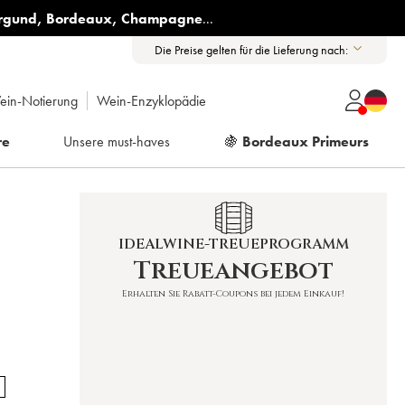
rgund
,
Bordeaux
,
Champagne
...
Die Preise gelten für die Lieferung nach:
ein-Notierung
Wein-Enzyklopädie
re
Unsere must-haves
🍇
Bordeaux Primeurs
IDEALWINE-TREUEPROGRAMM
Treueangebot
Erhalten Sie Rabatt-Coupons bei jedem Einkauf!