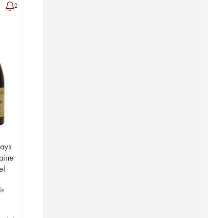
2
Pays
aine
el
de