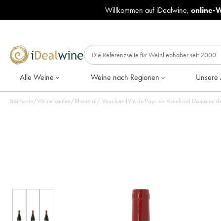
Willkommen auf iDealwine,
online-
Alle Weine
Weine nach Regionen
Unsere 
Startseite
/
Weine kaufen
/
Rhonetal
/
Vaucluse (Vin de Pays de Vaucluse) Domaine d