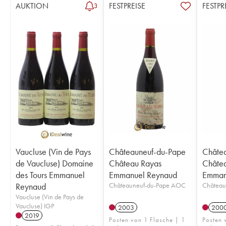
AUKTION
FESTPREISE
FESTPR
3
Vaucluse (Vin de Pays
Châteauneuf-du-Pape
Châte
de Vaucluse) Domaine
Château Rayas
Châte
des Tours Emmanuel
Emmanuel Reynaud
Emman
Reynaud
Châteauneuf-du-Pape AOC
Château
Vaucluse (Vin de Pays de
Vaucluse) IGP
2003
200
2019
Posten von 1 Flasche | 1
Posten 