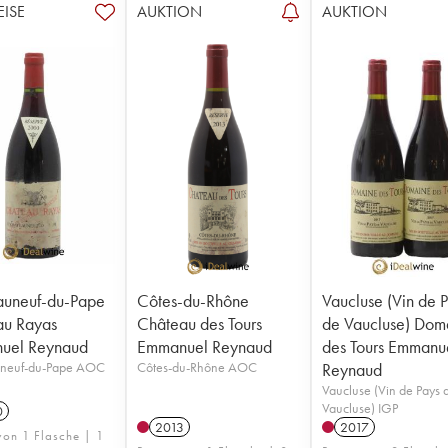
EISE
AUKTION
AUKTION
auneuf-du-Pape
Côtes-du-Rhône
Vaucluse (Vin de 
au Rayas
Château des Tours
de Vaucluse) Dom
uel Reynaud
Emmanuel Reynaud
des Tours Emmanu
neuf-du-Pape AOC
Côtes-du-Rhône AOC
Reynaud
Vaucluse (Vin de Pays 
Vaucluse) IGP
0
2013
2017
von 1 Flasche | 1