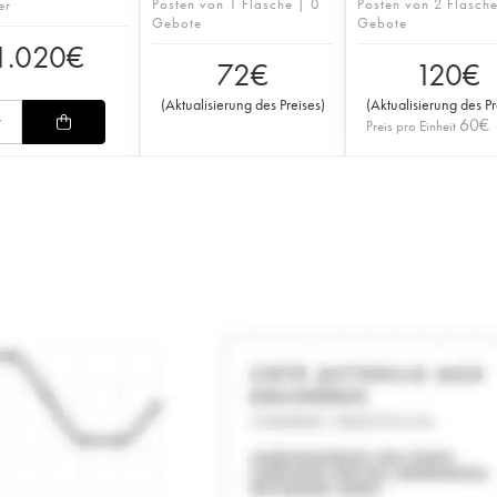
Posten von 1 Flasche | 0
Posten von 2 Flasch
er
Gebote
Gebote
1.020
€
72
€
120
€
(
Aktualisierung des Preises
)
(
Aktualisierung des Pr
60
€
Preis pro Einheit