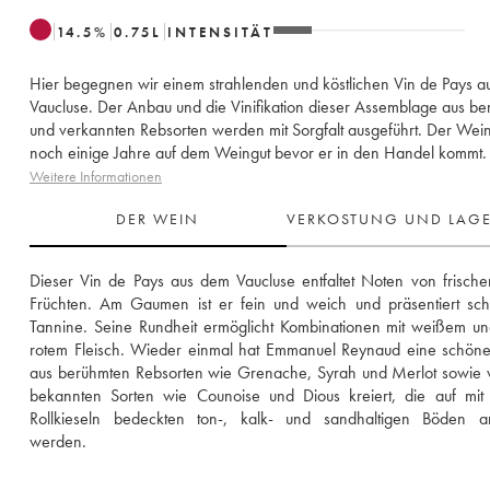
14.5
%
0.75
L
INTENSITÄT
Hier begegnen wir einem strahlenden und köstlichen Vin de Pays 
Vaucluse. Der Anbau und die Vinifikation dieser Assemblage aus b
und verkannten Rebsorten werden mit Sorgfalt ausgeführt. Der Wein 
noch einige Jahre auf dem Weingut bevor er in den Handel kommt.
Weitere Informationen
DER WEIN
VERKOSTUNG UND LAG
Dieser Vin de Pays aus dem Vaucluse entfaltet Noten von frischen
Früchten. Am Gaumen ist er fein und weich und präsentiert sch
Tannine. Seine Rundheit ermöglicht Kombinationen mit weißem un
rotem Fleisch. Wieder einmal hat Emmanuel Reynaud eine schöne
aus berühmten Rebsorten wie Grenache, Syrah und Merlot sowie 
bekannten Sorten wie Counoise und Dious kreiert, die auf mit 
Rollkieseln bedeckten ton-, kalk- und sandhaltigen Böden an
werden.