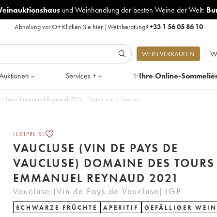
Weinauktionshaus
und
Weinhandlung der besten Weine der Welt:
Bu
Abholung vor Ort
Klicken Sie hier
|
Weinberatung?
+33 1 56 05 86 10
W
WEIN VERKAUFEN
Auktionen
Services +
✨
Ihre Online-Sommeliè
es Tours Emmanuel Reynaud 2021 - Posten von 1 Flasche
FESTPREISE
VAUCLUSE (VIN DE PAYS DE
VAUCLUSE) DOMAINE DES TOURS
EMMANUEL REYNAUD 2021
Vaucluse (Vin de Pays de Vaucluse) IGP
SCHWARZE FRÜCHTE
APERITIF
GEFÄLLIGER WEIN