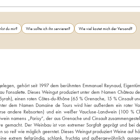
lst du mir?
Wie sollte ich ihn servieren?
Wie viel kostet mich der Versand?
s gelegen, gehört seit 1997 dem berühmten Emmanuel Reynaud, Eigentüm
u Fonsalette. Dieses Weingut produziert unter dem Namen Château des
yrah), einen roten Côtes-du-Rhône (65 % Grenache, 15 % Cinsault un
ter dem Namen Domaine de Tours wird hier außerdem ein roter Va
rse andere Rebsorten) und ein weißer Vaucluse-Landwein (100 % Clai
elwein namens „Parisy“, der aus Grenache und Cinsault zusammengestellt i
e gemacht. Der Weinbau ist von extremer Sorgfalt geprägt und bei de
 so reif wie möglich geerntet. Dieses Weingut produziert Weine auf hö
ine extrem tiefgründig, schlank, fruchtig und außergewöhnlich ausge