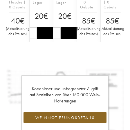
Flasche |
| 0
| 0
Lager
Lager
0 Gebote
Gebote
Gebote
20
€
20
€
40
€
85
€
85
€
(
Aktualisierung
(
Aktualisierung
(
Aktualisierung
des Preises
)
des Preises
)
des Preises
)
Kostenloser und unbegrenzter Zugriff
auf Statistiken von über 150.000 Wein-
Notierungen
WEINNOTIERUNGSDETAILS