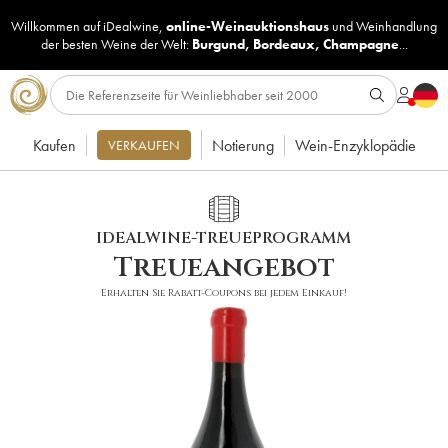
Willkommen auf iDealwine,
online-Weinauktionshaus
und
Weinhandlung
der besten Weine der Welt:
Burgund
,
Bordeaux
,
Champagne
...
Kaufen
Notierung
Wein-Enzyklopädie
VERKAUFEN
IDEALWINE-TREUEPROGRAMM
Treueangebot
Erhalten Sie Rabatt-Coupons bei jedem Einkauf!