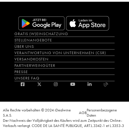
GRATIS (W)EINSCHÄTZUNG
STELLENANGEBOTE
ÜBER UNS
VERANTWORTUNG VON UNTERNEHMEN (CSR)
VERSANDKOSTEN
PARTNERWEINGÜTER
PRESSE
UNSERE FAQ
Alle Rechte vorbehalten © 2024 iDealwine
Personenbezogene
AGB
S.A.S.
Daten
Der Nachweis der Volljährigkeit des Käufers wird zum Zeitpunkt des Online-
Verkaufs verlangt. CODE DE LA SANTÉ PUBLIQUE, ART.L.3342-1 et L.3353-3