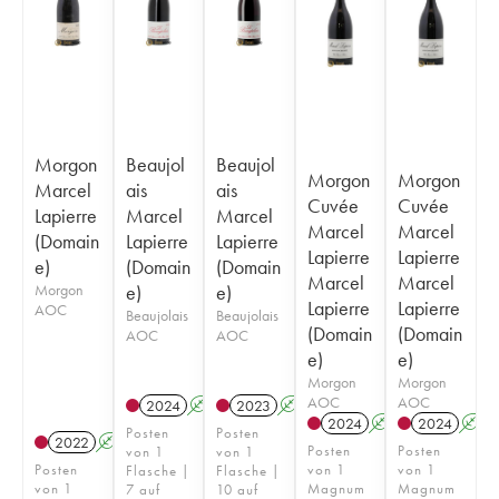
Morgon
Beaujol
Beaujol
Morgon
Morgon
Marcel
ais
ais
Cuvée
Cuvée
Lapierre
Marcel
Marcel
Marcel
Marcel
(Domain
Lapierre
Lapierre
Lapierre
Lapierre
e)
(Domain
(Domain
Marcel
Marcel
Morgon
e)
e)
Lapierre
Lapierre
AOC
Beaujolais
Beaujolais
(Domain
(Domain
AOC
AOC
e)
e)
Morgon
Morgon
AOC
AOC
2024
A
S
2023
A
S
2024
A
S
2024
A
Posten
Posten
2022
A
S
Posten
Posten
von 1
von 1
Posten
von 1
von 1
Flasche |
Flasche |
von 1
Magnum
Magnum
7 auf
10 auf