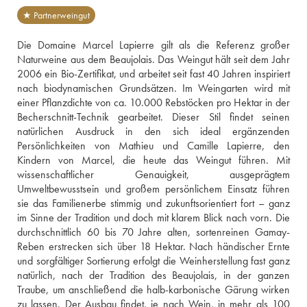
★ Partnerweingut
Die Domaine Marcel Lapierre gilt als die Referenz großer 
Naturweine aus dem Beaujolais. Das Weingut hält seit dem Jahr 
2006 ein Bio-Zertifikat, und arbeitet seit fast 40 Jahren inspiriert 
nach biodynamischen Grundsätzen. Im Weingarten wird mit 
einer Pflanzdichte von ca. 10.000 Rebstöcken pro Hektar in der 
Becherschnitt-Technik gearbeitet. Dieser Stil findet seinen 
natürlichen Ausdruck in den sich ideal ergänzenden 
Persönlichkeiten von Mathieu und Camille Lapierre, den 
Kindern von Marcel, die heute das Weingut führen. Mit 
wissenschaftlicher Genauigkeit, ausgeprägtem 
Umweltbewusstsein und großem persönlichem Einsatz führen 
sie das Familienerbe stimmig und zukunftsorientiert fort – ganz 
im Sinne der Tradition und doch mit klarem Blick nach vorn. Die 
durchschnittlich 60 bis 70 Jahre alten, sortenreinen Gamay-
Reben erstrecken sich über 18 Hektar. Nach händischer Ernte 
und sorgfältiger Sortierung erfolgt die Weinherstellung fast ganz 
natürlich, nach der Tradition des Beaujolais, in der ganzen 
Traube, um anschließend die halb-karbonische Gärung wirken 
zu lassen. Der Ausbau findet, je nach Wein, in mehr als 100 