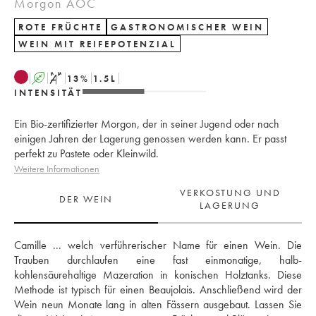
Morgon AOC
ROTE FRÜCHTE
GASTRONOMISCHER WEIN
WEIN MIT REIFEPOTENZIAL
A
S
13
%
1.5
L
INTENSITÄT
Ein Bio-zertifizierter Morgon, der in seiner Jugend oder nach
einigen Jahren der Lagerung genossen werden kann. Er passt
perfekt zu Pastete oder Kleinwild.
Weitere Informationen
VERKOSTUNG UND
DER WEIN
LAGERUNG
Camille ... welch verführerischer Name für einen Wein. Die 
Trauben durchlaufen eine fast einmonatige, halb-
kohlensäurehaltige Mazeration in konischen Holztanks. Diese 
Methode ist typisch für einen Beaujolais. Anschließend wird der 
Wein neun Monate lang in alten Fässern ausgebaut. Lassen Sie 