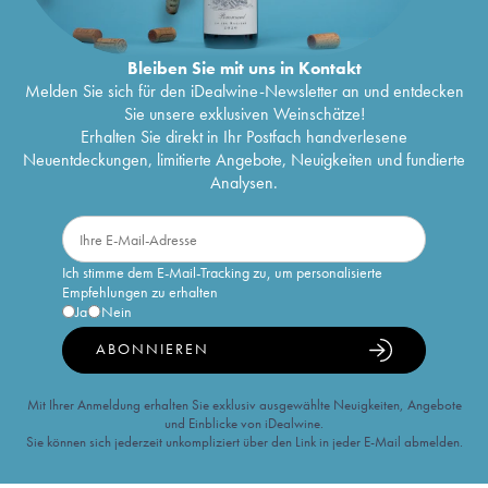
Bleiben Sie mit uns in Kontakt
Melden Sie sich für den iDealwine-Newsletter an und entdecken
Sie unsere exklusiven Weinschätze!
Erhalten Sie direkt in Ihr Postfach handverlesene
Neuentdeckungen, limitierte Angebote, Neuigkeiten und fundierte
Analysen.
Ich stimme dem E-Mail-Tracking zu, um personalisierte
Empfehlungen zu erhalten
Ja
Nein
ABONNIEREN
Mit Ihrer Anmeldung erhalten Sie exklusiv ausgewählte Neuigkeiten, Angebote
und Einblicke von iDealwine.
Sie können sich jederzeit unkompliziert über den Link in jeder E-Mail abmelden.