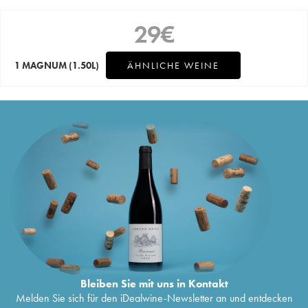
29
€
1 MAGNUM
(1.50L)
ÄHNLICHE WEINE
Bleiben Sie mit uns in Kontakt
Melden Sie sich für den iDealwine-Newsletter an und entdecken