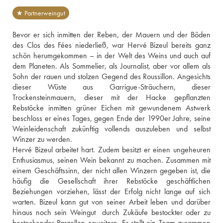
★ Partnerweingut
Bevor er sich inmitten der Reben, der Mauern und der Böden 
des Clos des Fées niederließ, war Hervé Bizeul bereits ganz 
schön herumgekommen – in der Welt des Weins und auch auf 
dem Planeten. Als Sommelier, als Journalist, aber vor allem als 
Sohn der rauen und stolzen Gegend des Roussillon. Angesichts 
dieser Wüste aus Garrigue-Sträuchern, dieser 
Trockensteinmauern, dieser mit der Hacke gepflanzten 
Rebstöcke inmitten grüner Eichen mit gewundenem Astwerk 
beschloss er eines Tages, gegen Ende der 1990er Jahre, seine 
Weinleidenschaft zukünftig vollends auszuleben und selbst 
Winzer zu werden.
Hervé Bizeul arbeitet hart. Zudem besitzt er einen ungeheuren 
Enthusiasmus, seinen Wein bekannt zu machen. Zusammen mit 
einem Geschäftssinn, der nicht allen Winzern gegeben ist, die 
häufig die Gesellschaft ihrer Rebstöcke geschäftlichen 
Beziehungen vorziehen, lässt der Erfolg nicht lange auf sich 
warten. Bizeul kann gut von seiner Arbeit leben und darüber 
hinaus noch sein Weingut  durch Zukäufe bestockter oder zu 
bestockender Parzellen erweitern. Er stellt ein Team zusammen 