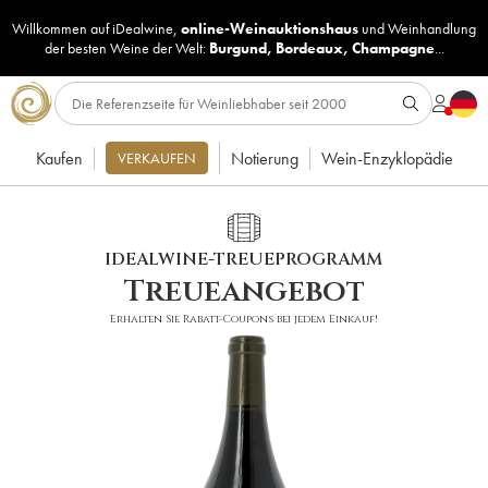
Willkommen auf iDealwine,
online-Weinauktionshaus
und
Weinhandlung
der besten Weine der Welt:
Burgund
,
Bordeaux
,
Champagne
...
Kaufen
Notierung
Wein-Enzyklopädie
VERKAUFEN
IDEALWINE-TREUEPROGRAMM
Treueangebot
Erhalten Sie Rabatt-Coupons bei jedem Einkauf!