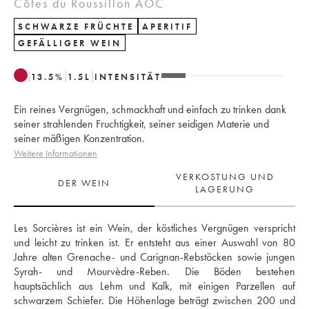
Côtes du Roussillon AOC
SCHWARZE FRÜCHTE
APERITIF
GEFÄLLIGER WEIN
13.5
%
1.5
L
INTENSITÄT
Ein reines Vergnügen, schmackhaft und einfach zu trinken dank
seiner strahlenden Fruchtigkeit, seiner seidigen Materie und
seiner mäßigen Konzentration.
Weitere Informationen
VERKOSTUNG UND
DER WEIN
LAGERUNG
Les Sorcières ist ein Wein, der köstliches Vergnügen verspricht 
und leicht zu trinken ist. Er entsteht aus einer Auswahl von 80 
Jahre alten Grenache- und Carignan-Rebstöcken sowie jungen 
Syrah- und Mourvèdre-Reben. Die Böden bestehen 
hauptsächlich aus Lehm und Kalk, mit einigen Parzellen auf 
schwarzem Schiefer. Die Höhenlage beträgt zwischen 200 und 