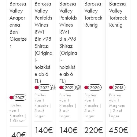
Barossa
Barossa
Barossa
Barossa
Barossa
Valley
Valley
Valley
Valley
Valley
Anaper
Penfolds
Penfolds
Torbreck
Torbreck
enna
Wines
Wines
Runrig
Runrig
Ben
RWT
RWT
Glaetze
Bin 798
Bin 798
r
Shiraz
Shiraz
(Origina
(Origina
l-
l-
holzkist
holzkist
e ab 6
e ab 6
Fl.)
Fl.)
2022
T
2021
T
2020
2018
Posten
Posten
Posten
Posten
2007
von 1
von 1
von 1
von 1
Posten
Flasche |
Flasche |
Flasche |
Magnum
von 1
5 auf
3 auf
5 auf
| 2 auf
Flasche |
Lager
Lager
Lager
Lager
1 Gebot
140
€
140
€
220
€
450
€
40
€