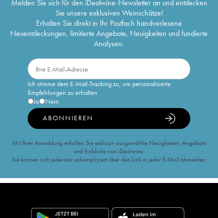
Melden Sie sich für den iDealwine-Newsletter an und entdecken
Sie unsere exklusiven Weinschätze!
Erhalten Sie direkt in Ihr Postfach handverlesene
Neuentdeckungen, limitierte Angebote, Neuigkeiten und fundierte
Analysen.
Ich stimme dem E-Mail-Tracking zu, um personalisierte
Empfehlungen zu erhalten
Ja
Nein
ABONNIEREN
Mit Ihrer Anmeldung erhalten Sie exklusiv ausgewählte Neuigkeiten, Angebote
und Einblicke von iDealwine.
Sie können sich jederzeit unkompliziert über den Link in jeder E-Mail abmelden.