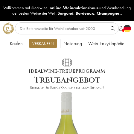
Willkommen auf iDealwine,
online-Weinauktionshaus
und
Weinhandlung
der besten Weine der Welt:
Burgund
,
Bordeaux
,
Champagne
...
Kaufen
Notierung
Wein-Enzyklopädie
VERKAUFEN
IDEALWINE-TREUEPROGRAMM
Treueangebot
Erhalten Sie Rabatt-Coupons bei jedem Einkauf!