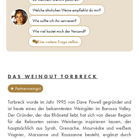
Welche ähnlichen Weine empfiehlst du mir?
Wie sollte ich ihn servieren?
Wie viel kostet mich der Versand?
Eine weitere Frage stellen
DAS WEINGUT TORBRECK
★ Partnerweingut
Torbreck wurde im Jahr 1995 von Dave Powell gegründet und 
ist heute eines der bekanntesten Weingüter im Barossa Valley. 
Der Gründer, der das Rhônetal liebt, hat sich von dieser Region 
für die Rebsorten seines Weinbergs inspirieren lassen, der 
hauptsächlich aus Syrah, Grenache, Mourvèdre und weißem 
Viognier, Marsanne und Roussanne besteht, ergänzt durch 