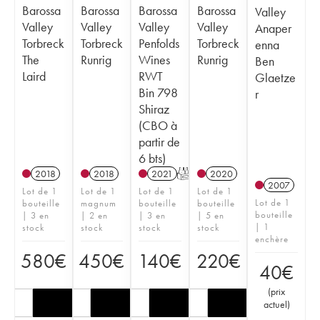
Barossa
Barossa
Barossa
Barossa
Valley
Valley
Valley
Valley
Valley
Anaper
Torbreck
Torbreck
Penfolds
Torbreck
enna
The
Runrig
Wines
Runrig
Ben
Laird
RWT
Glaetze
Bin 798
r
Shiraz
(CBO à
partir de
6 bts)
2018
2018
2021
T
2020
2007
Lot de 1
Lot de 1
Lot de 1
Lot de 1
Lot de 1
bouteille
magnum
bouteille
bouteille
bouteille
| 3 en
| 2 en
| 3 en
| 5 en
| 1
stock
stock
stock
stock
enchère
580
€
450
€
140
€
220
€
40
€
(
prix
actuel
)