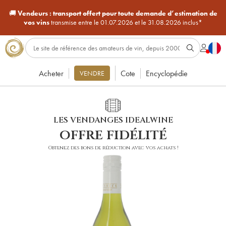
🚚
Vendeurs :
transport offert pour toute demande d’estimation de
vos vins
transmise entre le 01.07.2026 et le 31.08.2026 inclus*
Acheter
Cote
Encyclopédie
VENDRE
LES VENDANGES IDEALWINE
offre fidélité
Obtenez des bons de réduction avec vos achats !