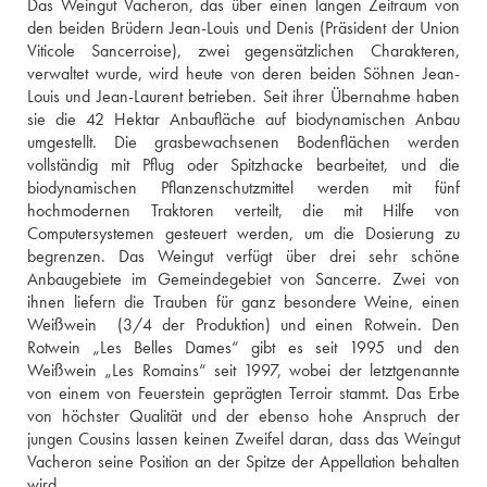
Das Weingut Vacheron, das über einen langen Zeitraum von 
den beiden Brüdern Jean-Louis und Denis (Präsident der Union 
Viticole Sancerroise), zwei gegensätzlichen Charakteren, 
verwaltet wurde, wird heute von deren beiden Söhnen Jean-
Louis und Jean-Laurent betrieben. Seit ihrer Übernahme haben 
sie die 42 Hektar Anbaufläche auf biodynamischen Anbau 
umgestellt. Die grasbewachsenen Bodenflächen werden 
vollständig mit Pflug oder Spitzhacke bearbeitet, und die 
biodynamischen Pflanzenschutzmittel werden mit fünf 
hochmodernen Traktoren verteilt, die mit Hilfe von 
Computersystemen gesteuert werden, um die Dosierung zu 
begrenzen. Das Weingut verfügt über drei sehr schöne 
Anbaugebiete im Gemeindegebiet von Sancerre. Zwei von 
ihnen liefern die Trauben für ganz besondere Weine, einen 
Weißwein  (3/4 der Produktion) und einen Rotwein. Den 
Rotwein „Les Belles Dames“ gibt es seit 1995 und den 
Weißwein „Les Romains“ seit 1997, wobei der letztgenannte 
von einem von Feuerstein geprägten Terroir stammt. Das Erbe 
von höchster Qualität und der ebenso hohe Anspruch der 
jungen Cousins lassen keinen Zweifel daran, dass das Weingut 
Vacheron seine Position an der Spitze der Appellation behalten 
wird.