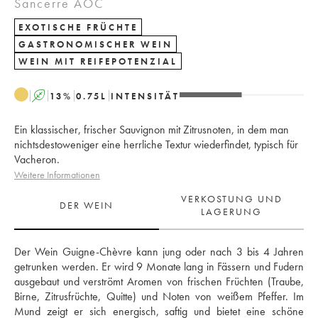
Sancerre AOC
EXOTISCHE FRÜCHTE
GASTRONOMISCHER WEIN
WEIN MIT REIFEPOTENZIAL
A
13
%
0.75
L
INTENSITÄT
Ein klassischer, frischer Sauvignon mit Zitrusnoten, in dem man
nichtsdestoweniger eine herrliche Textur wiederfindet, typisch für
Vacheron.
Weitere Informationen
VERKOSTUNG UND
DER WEIN
LAGERUNG
Der Wein Guigne-Chèvre kann jung oder nach 3 bis 4 Jahren 
getrunken werden. Er wird 9 Monate lang in Fässern und Fudern 
ausgebaut und verströmt Aromen von frischen Früchten (Traube, 
Birne, Zitrusfrüchte, Quitte) und Noten von weißem Pfeffer. Im 
Mund zeigt er sich energisch, saftig und bietet eine schöne 