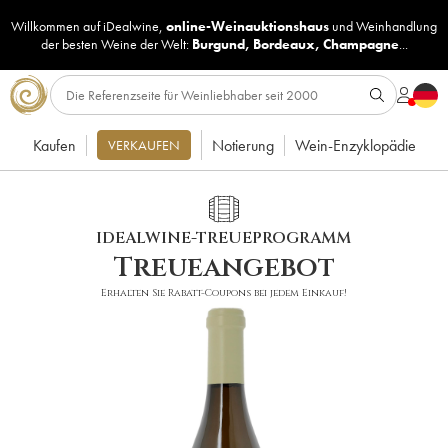
Willkommen auf iDealwine,
online-Weinauktionshaus
und
Weinhandlung
der besten Weine der Welt:
Burgund
,
Bordeaux
,
Champagne
...
Kaufen
Notierung
Wein-Enzyklopädie
VERKAUFEN
IDEALWINE-TREUEPROGRAMM
Treueangebot
Erhalten Sie Rabatt-Coupons bei jedem Einkauf!