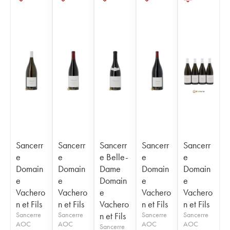
Sancerr
Sancerr
Sancerr
Sancerr
Sancerr
e
e
e Belle-
e
e
Domain
Domain
Dame
Domain
Domain
e
e
Domain
e
e
Vachero
Vachero
e
Vachero
Vachero
n et Fils
n et Fils
Vachero
n et Fils
n et Fils
Sancerre
Sancerre
n et Fils
Sancerre
Sancerre
AOC
AOC
AOC
AOC
Sancerre