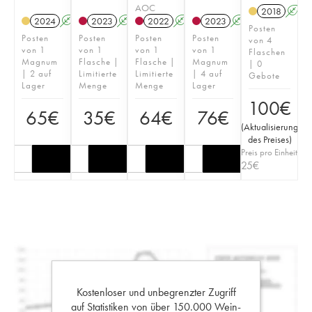
AOC
2018
A
2024
A
2023
A
2022
A
2023
A
Posten
Posten
Posten
Posten
Posten
von 4
von 1
von 1
von 1
von 1
Flaschen
Magnum
Flasche |
Flasche |
Magnum
| 0
| 2 auf
Limitierte
Limitierte
| 4 auf
Gebote
Lager
Menge
Menge
Lager
100
€
65
€
35
€
64
€
76
€
(
Aktualisierung
des Preises
)
Preis pro Einheit
25
€
Kostenloser und unbegrenzter Zugriff
auf Statistiken von über 150.000 Wein-