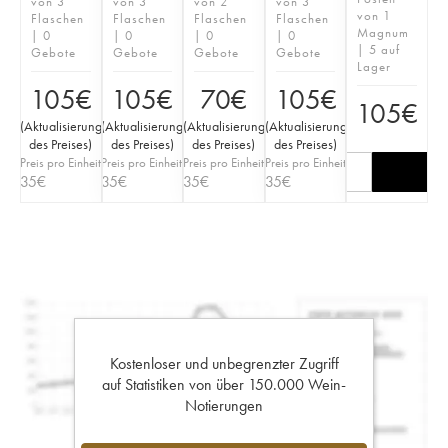
von 3
von 3
von 2
von 3
von 1
Flaschen
Flaschen
Flaschen
Flaschen
Magnum
| 0
| 0
| 0
| 0
| 5 auf
Gebote
Gebote
Gebote
Gebote
Lager
105
€
105
€
70
€
105
€
105
€
(
Aktualisierung
(
Aktualisierung
(
Aktualisierung
(
Aktualisierung
des Preises
)
des Preises
)
des Preises
)
des Preises
)
Preis pro Einheit
Preis pro Einheit
Preis pro Einheit
Preis pro Einheit
35
€
35
€
35
€
35
€
Kostenloser und unbegrenzter Zugriff
auf Statistiken von über 150.000 Wein-
Notierungen