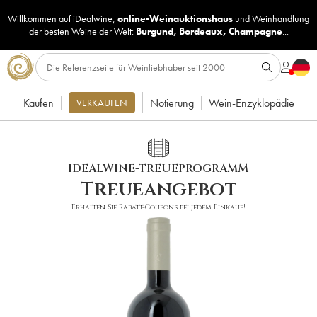
Willkommen auf iDealwine,
online-Weinauktionshaus
und
Weinhandlung
der besten Weine der Welt:
Burgund
,
Bordeaux
,
Champagne
...
Kaufen
Notierung
Wein-Enzyklopädie
VERKAUFEN
IDEALWINE-TREUEPROGRAMM
Treueangebot
Erhalten Sie Rabatt-Coupons bei jedem Einkauf!