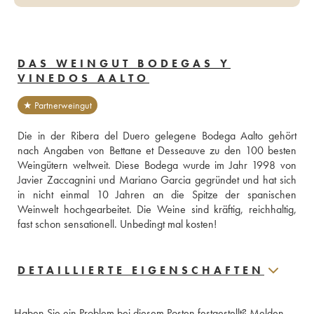
DAS WEINGUT BODEGAS Y
VINEDOS AALTO
★ Partnerweingut
Die in der Ribera del Duero gelegene Bodega Aalto gehört 
nach Angaben von Bettane et Desseauve zu den 100 besten 
Weingütern weltweit. Diese Bodega wurde im Jahr 1998 von 
Javier Zaccagnini und Mariano Garcia gegründet und hat sich 
in nicht einmal 10 Jahren an die Spitze der spanischen 
Weinwelt hochgearbeitet. Die Weine sind kräftig, reichhaltig, 
fast schon sensationell. Unbedingt mal kosten!
DETAILLIERTE EIGENSCHAFTEN
Haben Sie ein Problem bei diesem Posten festgestellt?
Melden