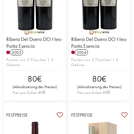
Ribera Del Duero DO Neo
Ribera Del Duero DO Neo
Punta Esencia
Punta Esencia
2005
2004
Posten von 2 Flaschen | 0
Posten von 2 Flaschen | 0
Gebote
Gebote
80
€
80
€
(
Aktualisierung des Preises
)
(
Aktualisierung des Preises
)
40
€
40
€
Preis pro Einheit
Preis pro Einheit
FESTPREISE
FESTPREISE