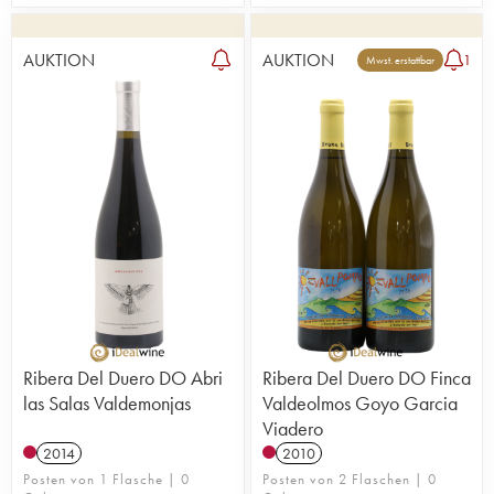
AUKTION
AUKTION
1
Mwst. erstattbar
Ribera Del Duero DO Abri
Ribera Del Duero DO Finca
las Salas Valdemonjas
Valdeolmos Goyo Garcia
Viadero
2014
2010
Posten von 1 Flasche | 0
Posten von 2 Flaschen | 0