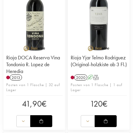
Rioja DOCA Reserva Vina
Rioja Yjar Telmo Rodriguez
Tondonia R. Lopez de
(Original-holzkiste ab 3 Fl.)
Heredia
2013
2020
A
T
Posten von 1 Flasche | 32 auf
Posten von 1 Flasche | 1 auf
Lager
Lager
41,90
€
120
€