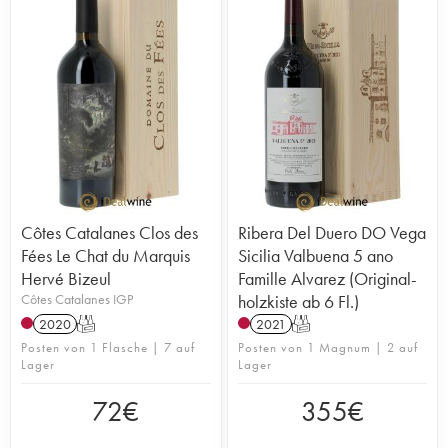
Côtes Catalanes Clos des
Ribera Del Duero DO Vega
Fées Le Chat du Marquis
Sicilia Valbuena 5 ano
Hervé Bizeul
Famille Alvarez (Original-
Côtes Catalanes IGP
holzkiste ab 6 Fl.)
2020
T
2021
T
Posten von 1 Flasche | 7 auf
Posten von 1 Magnum | 2 auf
Lager
Lager
72
€
355
€