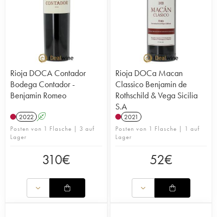
Rioja DOCA Contador
Rioja DOCa Macan
Bodega Contador -
Classico Benjamin de
Benjamin Romeo
Rothschild & Vega Sicilia
S.A
2022
A
2021
Posten von 1 Flasche | 3 auf
Posten von 1 Flasche | 1 auf
Lager
Lager
310
€
52
€