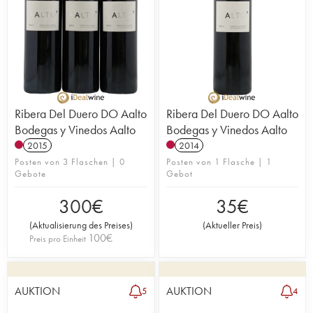
Ribera Del Duero DO Aalto
Ribera Del Duero DO Aalto
Bodegas y Vinedos Aalto
Bodegas y Vinedos Aalto
2015
2014
Posten von 3 Flaschen | 0
Posten von 1 Flasche | 1
Gebote
Gebot
300
€
35
€
(
Aktualisierung des Preises
)
(
Aktueller Preis
)
100
€
Preis pro Einheit
AUKTION
AUKTION
5
4