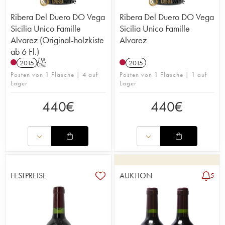
Ribera Del Duero DO Vega
Ribera Del Duero DO Vega
Sicilia Unico Famille
Sicilia Unico Famille
Alvarez (Original-holzkiste
Alvarez
ab 6 Fl.)
2015
T
2015
Posten von 1 Flasche | 4 auf
Posten von 1 Flasche | 1 auf
Lager
Lager
440
€
440
€
FESTPREISE
AUKTION
5