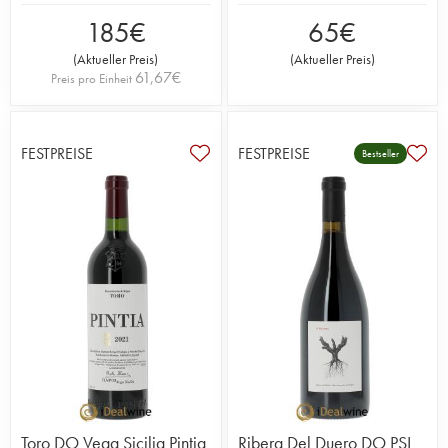
185
€
65
€
(
Aktueller Preis
)
(
Aktueller Preis
)
61,67
€
Preis pro Einheit
FESTPREISE
FESTPREISE
Bestseller
Toro DO Vega Sicilia Pintia
Ribera Del Duero DO PSI