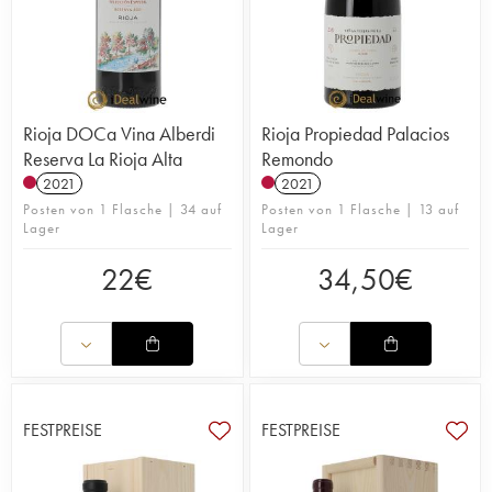
Rioja DOCa Vina Alberdi
Rioja Propiedad Palacios
Reserva La Rioja Alta
Remondo
2021
2021
Posten von 1 Flasche | 34 auf
Posten von 1 Flasche | 13 auf
Lager
Lager
22
€
34,50
€
FESTPREISE
FESTPREISE