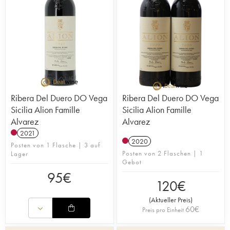
Ribera Del Duero DO Vega
Ribera Del Duero DO Vega
Sicilia Alion Famille
Sicilia Alion Famille
Alvarez
Alvarez
2021
2020
Posten von 1 Flasche | 3 auf
Posten von 2 Flaschen | 1
Lager
Gebot
95
€
120
€
(
Aktueller Preis
)
60
€
Preis pro Einheit