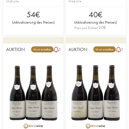
Gebote
Gebote
54
€
40
€
(
Aktualisierung des Preises
)
(
Aktualisierung des Preises
)
20
€
Preis pro Einheit
AUKTION
AUKTION
1
1
Mwst. erstattbar
Mwst. erstattbar