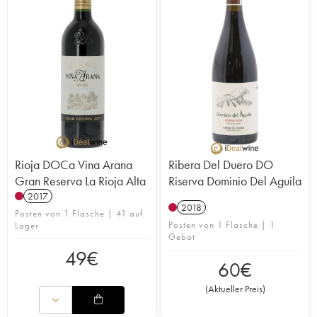
Rioja DOCa Vina Arana
Ribera Del Duero DO
Gran Reserva La Rioja Alta
Riserva Dominio Del Aguila
2017
2018
Posten von 1 Flasche | 41 auf
Posten von 1 Flasche | 1
Lager
Gebot
49
€
60
€
(
Aktueller Preis
)