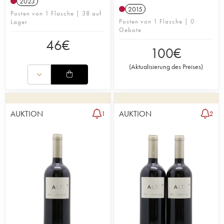
2023
2015
Posten von 1 Flasche | 38 auf
Posten von 1 Flasche | 0
Lager
Gebote
46
€
100
€
(
Aktualisierung des Preises
)
AUKTION
AUKTION
1
2