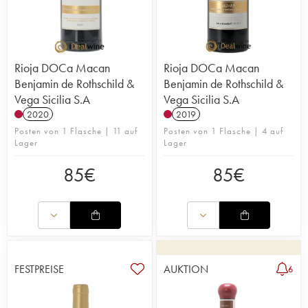
Rioja DOCa Macan
Rioja DOCa Macan
Benjamin de Rothschild &
Benjamin de Rothschild &
Vega Sicilia S.A
Vega Sicilia S.A
2020
2019
Posten von 1 Flasche | 11 auf
Posten von 1 Flasche | 4 auf
Lager
Lager
85
€
85
€
FESTPREISE
AUKTION
6