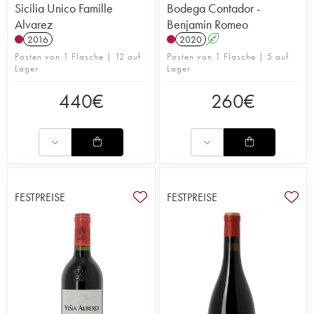
Sicilia Unico Famille
Bodega Contador -
Alvarez
Benjamin Romeo
2016
2020
A
Posten von 1 Flasche | 12 auf
Posten von 1 Flasche | 5 auf
Lager
Lager
440
€
260
€
FESTPREISE
FESTPREISE