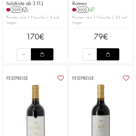
holzkiste ab 3 Fl.)
Romeo
2019
T
2022
A
Posten von 1 Flasche | 3 auf
Posten von 1 Flasche | 23 auf
Lager
Lager
170
€
79
€
FESTPREISE
FESTPREISE