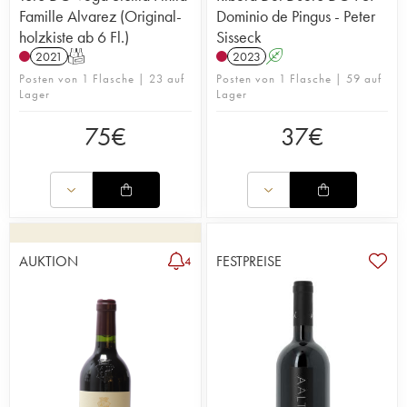
Famille Alvarez (Original-
Dominio de Pingus - Peter
holzkiste ab 6 Fl.)
Sisseck
2021
T
2023
A
Posten von 1 Flasche | 23 auf
Posten von 1 Flasche | 59 auf
Lager
Lager
75
€
37
€
AUKTION
FESTPREISE
4