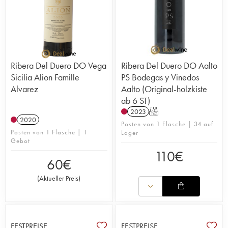
Ribera Del Duero DO Vega
Ribera Del Duero DO Aalto
Sicilia Alion Famille
PS Bodegas y Vinedos
Alvarez
Aalto (Original-holzkiste
ab 6 ST)
2023
T
2020
Posten von 1 Flasche | 34 auf
Posten von 1 Flasche | 1
Lager
Gebot
110
€
60
€
(
Aktueller Preis
)
FESTPREISE
FESTPREISE