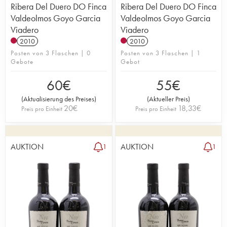
Ribera Del Duero DO Finca
Ribera Del Duero DO Finca
Valdeolmos Goyo Garcia
Valdeolmos Goyo Garcia
Viadero
Viadero
2010
2010
Posten von 3 Flaschen | 0
Posten von 3 Flaschen | 1
Gebote
Gebot
60
€
55
€
(
Aktualisierung des Preises
)
(
Aktueller Preis
)
20
€
18,33
€
Preis pro Einheit
Preis pro Einheit
AUKTION
AUKTION
1
1