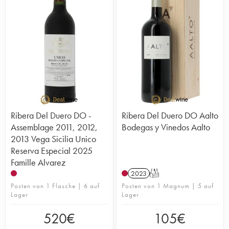
Ribera Del Duero DO -
Ribera Del Duero DO Aalto
Assemblage 2011, 2012,
Bodegas y Vinedos Aalto
2013 Vega Sicilia Unico
Reserva Especial 2025
Famille Alvarez
2023
T
Posten von 1 Flasche | 6 auf
Posten von 1 Magnum | 5 auf
Lager
Lager
520
€
105
€