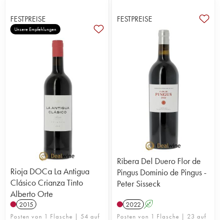
FESTPREISE
FESTPREISE
Unsere Empfehlungen
Ribera Del Duero Flor de
Rioja DOCa La Antigua
Pingus Dominio de Pingus -
Clásico Crianza Tinto
Peter Sisseck
Alberto Orte
2015
2022
A
Posten von 1 Flasche | 54 auf
Posten von 1 Flasche | 23 auf